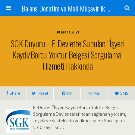
Balans Denetim ve Mali Müşavirlik Hizmetleri
30 Mart 2021
SGK Duyuru – E-Devlette Sunulan “İşyeri
Kaydı/Borcu Yoktur Belgesi Sorgulama”
Hizmeti Hakkında
Share
Tweet
Pin
Mail
SMS
E-Devlet “İşyeri Kaydı/Borcu Yoktur Belgesi
Sorgulama Devlet tarafından sağlanan yardım,
teşvik ve desteklerin verilmesinden önce gerek
5510 sayılı So…