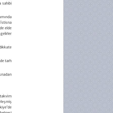
 sahibi
amında
 İstisna
’de elde
lirler
dikkate
de tarh
isnadan
 takvim
rleşmiş
kiye’de
belgesi