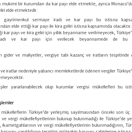
 mukimi bir kurumdan da kar payı elde etmekte, ayrıca Monaco’da
iri elde etmektedir.
iği gayrimenkul sermaye iradı ve kar payı bu istisna kaps
dan elde ettiği kar payı ile kira geliri istisna kapsamında olacaktır.
 kar payı ve kira geliri için yıllık beyanname verilmeyecek, Türkiye
iradı ve kar payı için verilecek beyannamede de bu ge
kin gider ve maliyetler, vergiye tabi kazanç ve iratların tespitinde 
ve iratlar nedeniyle yabancı memleketlerde ödenen vergiler Türkiye’
lemeyecektir.
iler yararlanabilecek olup kurumlar vergisi mükellefleri bu ist
işlemler
 mükelleflerin Türkiye’de yerleşmiş sayılmasından önceki son üç
 ve vergi mükellefiyetlerinin bulunup bulunmadığı ile Türkiye’de ye
k, ikametgahlarının ve vergi mükellefiyetlerinin bulunmadığının, Tür
 başvuru yapıldığının tespitini müteakip başvuru sahiplerine istisna 