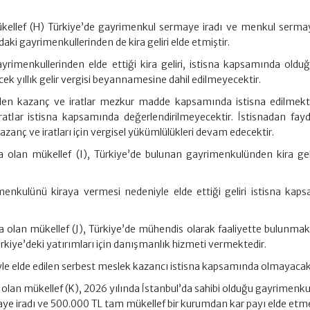
kellef (H) Türkiye’de gayrimenkul sermaye iradı ve menkul sermay
aki gayrimenkullerinden de kira geliri elde etmiştir.
ayrimenkullerinden elde ettiği kira geliri, istisna kapsamında oldu
ecek yıllık gelir vergisi beyannamesine dahil edilmeyecektir.
dilen kazanç ve iratlar mezkur madde kapsamında istisna edilmekt
ratlar istisna kapsamında değerlendirilmeyecektir. İstisnadan fay
kazanç ve iratları için vergisel yükümlülükleri devam edecektir.
 olan mükellef (I), Türkiye’de bulunan gayrimenkulünden kira geli
imenkulünü kiraya vermesi nedeniyle elde ettiği geliri istisna kap
 olan mükellef (J), Türkiye’de mühendis olarak faaliyette bulunmak
kiye’deki yatırımları için danışmanlık hizmeti vermektedir.
yle elde edilen serbest meslek kazancı istisna kapsamında olmayacak
olan mükellef (K), 2026 yılında İstanbul’da sahibi olduğu gayrimenk
ye iradı ve 500.000 TL tam mükellef bir kurumdan kar payı elde etme