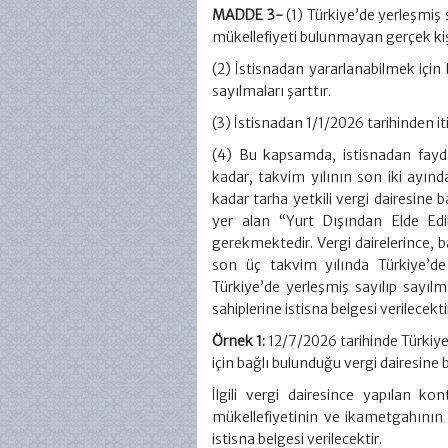
MADDE 3-
(1) Türkiye’de yerleşmiş
mükellefiyeti bulunmayan gerçek kişi
(2) İstisnadan yararlanabilmek için bi
sayılmaları şarttır.
(3) İstisnadan 1/1/2026 tarihinden it
(4) Bu kapsamda, istisnadan fayda
kadar, takvim yılının son iki ayınd
kadar tarha yetkili vergi dairesine 
yer alan “Yurt Dışından Elde Edil
gerekmektedir. Vergi dairelerince,
son üç takvim yılında Türkiye’de
Türkiye’de yerleşmiş sayılıp sayılm
sahiplerine istisna belgesi verilecekti
Örnek 1:
12/7/2026 tarihinde Türkiye
için bağlı bulunduğu vergi dairesine
İlgili vergi dairesince yapılan k
mükellefiyetinin ve ikametgahının
istisna belgesi verilecektir.