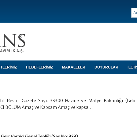
TLERİMİZ
HEDEFLERİMİZ
MAKALELER
DUYURULAR
İLETİ
i Resmi Gazete Sayı: 33300 Hazine ve Maliye Bakanlığı (Gelir 
RİNCİ BÖLÜM Amaç ve Kapsam Amaç ve kapsa…
Gelir Vergisi Genel Tebliği (Seri No: 333)