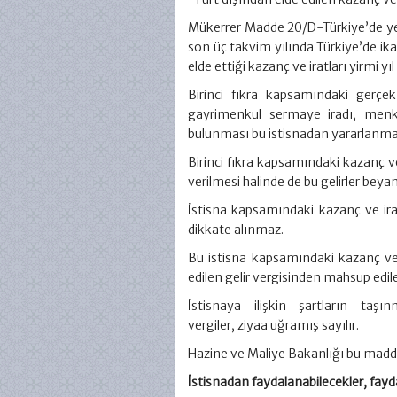
Mükerrer Madde 20/D-Türkiye’de yer
son üç takvim yılında Türkiye’de ik
elde ettiği kazanç ve iratları yirmi 
Birinci fıkra kapsamındaki gerçe
gayrimenkul sermaye iradı, menku
bulunması bu istisnadan yararlanma
Birinci fıkra kapsamındaki kazanç v
verilmesi halinde de bu gelirler bey
İstisna kapsamındaki kazanç ve iratl
dikkate alınmaz.
Bu istisna kapsamındaki kazanç ve
edilen gelir vergisinden mahsup edi
İstisnaya ilişkin şartların taş
vergiler, ziyaa uğramış sayılır.
Hazine ve Maliye Bakanlığı bu madden
İstisnadan faydalanabilecekler, fayd