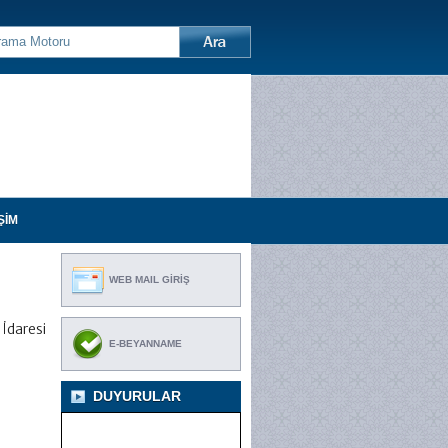
ŞİM
WEB MAIL GİRİŞ
İdaresi
E-BEYANNAME
DUYURULAR