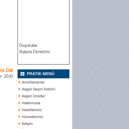
Duyurular.
Balans Denetim
na Dair
PRATIK MENÜ
r 20/D
Amortismanlar
Asgari Geçim İndirimi
Asgari Ücretler
Hakkımızda
Hedeflerimiz
Hizmetlerimiz
İletişim