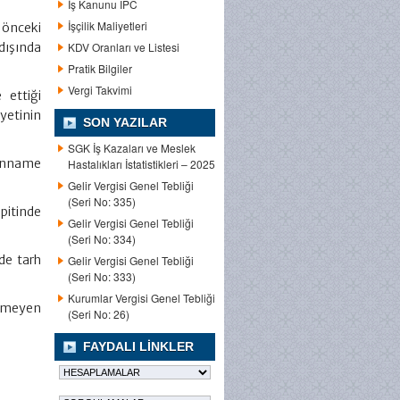
İş Kanunu IPC
İşçilik Maliyetleri
 önceki
KDV Oranları ve Listesi
dışında
Pratik Bilgiler
Vergi Takvimi
 ettiği
yetinin
SON YAZILAR
SGK İş Kazaları ve Meslek
yanname
Hastalıkları İstatistikleri – 2025
Gelir Vergisi Genel Tebliği
(Seri No: 335)
spitinde
Gelir Vergisi Genel Tebliği
(Seri No: 334)
de tarh
Gelir Vergisi Genel Tebliği
(Seri No: 333)
Kurumlar Vergisi Genel Tebliği
ilmeyen
(Seri No: 26)
FAYDALI LINKLER