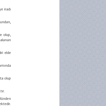
e iradı
ğundan,
e olup,
dalanan
ri elde
samında
ta olup
tır.
ulünden
ktedir.