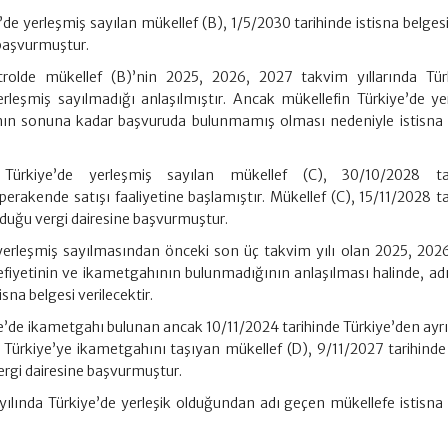
’de yerleşmiş sayılan mükellef (B), 1/5/2030 tarihinde istisna belge
 başvurmuştur.
ontrolde mükellef (B)’nin 2025, 2026, 2027 takvim yıllarında Tür
rleşmiş sayılmadığı anlaşılmıştır. Ancak mükellefin Türkiye’de ye
lının sonuna kadar başvuruda bulunmamış olması nedeniyle istisna 
 Türkiye’de yerleşmiş sayılan mükellef (C), 30/10/2028 tar
perakende satışı faaliyetine başlamıştır. Mükellef (C), 15/11/2028 ta
unduğu vergi dairesine başvurmuştur.
yerleşmiş sayılmasından önceki son üç takvim yılı olan 2025, 202
lefiyetinin ve ikametgahının bulunmadığının anlaşılması halinde, ad
na belgesi verilecektir.
e’de ikametgahı bulunan ancak 10/11/2024 tarihinde Türkiye’den ayrı
Türkiye’ye ikametgahını taşıyan mükellef (D), 9/11/2027 tarihinde 
ergi dairesine başvurmuştur.
lında Türkiye’de yerleşik olduğundan adı geçen mükellefe istisna 