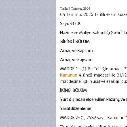
Tarih:
4 Temmuz 2026
04 Temmuz 2026 Tarihli Resmi Gaz
Sayı: 33300
Hazine ve Maliye Bakanlığı (Gelir İd
BİRİNCİ BÖLÜM
Amaç ve Kapsam
Amaç ve kapsam
MADDE 1-
(1) Bu Tebliğin amacı, 2
Kanunun
4 üncü maddesi ile 31/12
maddesine ilişkin usul ve esasları d
İKİNCİ BÖLÜM
Yurt dışından elde edilen kazanç ve ir
Yasal düzenleme
MADDE 2-
(1) 7582 sayılı Kanunun 
“Yurt dışından elde edilen kazanç ve ir