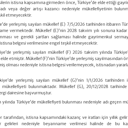
şilerin istisna kapsamına girmeden önce, Türkiye’de elde ettiği gayr
adı veya değer artışı kazancı nedeniyle mükellefiyetinin bulun
kil etmeyecektir.
e’de yerleşmiş sayılan mükellef (E) 7/5/2026 tarihinden itibaren Tür
name vermektedir. Mükellef (E)’nin 2028 takvim yılı sonuna kadar 
unması ve gerekli şartları sağlaması halinde gayrimenkul sermay
stisna belgesi verilmesine engel teşkil etmeyecektir.
iye’de yerleşmiş sayılan mükellef (F) 2026 takvim yılında Türkiye
i elde etmiştir. Mükellef (F)’nin Türkiye’de yerleşmiş sayılmasından ö
 etmiş olması nedeniyle istisna belgesi verilemeyecek, istisnadan yara
kiye’de yerleşmiş sayılan mükellef (G)’nin 1/1/2026 tarihinden i
e mükellefiyeti bulunmaktadır. Mükellef (G), 20/12/2028 tarihinde 
ergi dairesine başvurmuştur.
yılında Türkiye’de mükellefiyeti bulunması nedeniyle adı geçen mü
er tarafından, istisna kapsamındaki kazanç ve iratları için yıllık gelir
r gelirleri nedeniyle beyanname verilmesi halinde de bu kaz