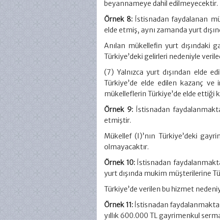
beyannameye dahil edilmeyecektir.
Örnek 8:
İstisnadan faydalanan mü
elde etmiş, aynı zamanda yurt dışınd
Anılan mükellefin yurt dışındaki g
Türkiye’deki gelirleri nedeniyle veril
(7) Yalnızca yurt dışından elde e
Türkiye’de elde edilen kazanç ve i
mükelleflerin Türkiye’de elde ettiği 
Örnek 9:
İstisnadan faydalanmakta
etmiştir.
Mükellef (I)’nın Türkiye’deki gayr
olmayacaktır.
Örnek 10:
İstisnadan faydalanmakta
yurt dışında mukim müşterilerine Tür
Türkiye’de verilen bu hizmet nedeni
Örnek 11:
İstisnadan faydalanmakta 
yıllık 600.000 TL gayrimenkul serma