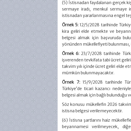
(5) İstisnadan faydalanan gerçek ki
sermaye iradı, menkul sermaye ir
istisnadan yararlanmasına engel teş
Örnek 5:
12/5/2028 tarihinde Türkiy
kira geliri elde etmekte ve beyan
belgesi almak için başvuruda bul
yönünden mükellefiyeti bulunması, i
Örnek 6:
23/7/2028 tarihinde Türk
işverenden tevkifata tabi ücret gelir
takvim yılı içinde ücret geliri elde
mümkün bulunmayacaktır.
Örnek 7:
15/9/2028 tarihinde Tür
Türkiye’de ticari kazancı nedeniyl
belgesi almak için bağlı bulunduğu v
Söz konusu mükellefin 2026 takvim 
istisna belgesi verilemeyecektir.
(6) İstisna şartlarını haiz mükellefl
beyannamesi verilmeyecek, diğe