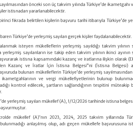
 sayılmasından önceki son üç takvim yılında Türkiye’de ikametgahı v
ler istisnadan yararlanabilecektir.
rinci fıkrada belirtilen kişilerin başvuru tarihi itibarıyla Türkiye’de y
ibaren Türkiye’de yerleşmiş sayılan gerçek kişiler faydalanabilecektir.
lanmak isteyen mükelleflerin yerleşmiş sayıldığı takvim yılının
a yerleşmiş sayılanların ise takip eden takvim yılının ikinci ayının
başvurarak istisna kapsamındaki kazanç ve iratlarına ilişkin olarak (
en Kazanç ve İratlar İçin İstisna Belgesi”ni (İstisna Belgesi) a
 başvuruda bulunan mükelleflerin Türkiye’de yerleşmiş sayılmasından
 ikametgahlarının ve vergi mükellefiyetlerinin bulunup bulunmad
adığı kontrol edilecek, şartların sağlandığının tespitini müteakip 
r.
’de yerleşmiş sayılan mükellef (A), 1/12/2026 tarihinde istisna belge
 başvurmuştur.
ontrolde mükellef (A)’nın 2023, 2024, 2025 takvim yıllarında Tür
 bulunmadığı anlaşılmış olup, adı geçen mükellefe başvurusuna is