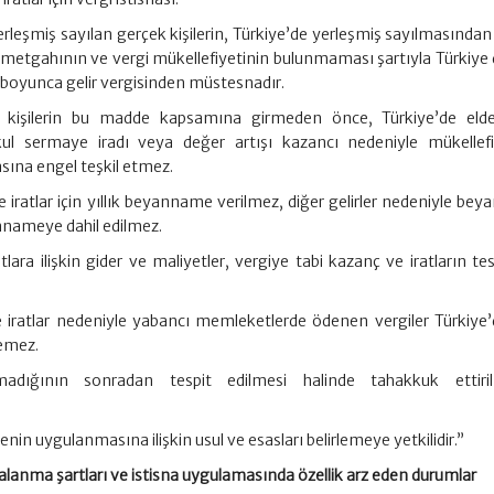
leşmiş sayılan gerçek kişilerin, Türkiye’de yerleşmiş sayılmasından
ametgahının ve vergi mükellefiyetinin bulunmaması şartıyla Türkiye 
yıl boyunca gelir vergisinden müstesnadır.
k kişilerin bu madde kapsamına girmeden önce, Türkiye’de elde
l sermaye iradı veya değer artışı kazancı nedeniyle mükellefi
sına engel teşkil etmez.
e iratlar için yıllık beyanname verilmez, diğer gelirler nedeniyle be
annameye dahil edilmez.
ara ilişkin gider ve maliyetler, vergiye tabi kazanç ve iratların te
 iratlar nedeniyle yabancı memleketlerde ödenen vergiler Türkiye’
lemez.
ınmadığının sonradan tespit edilmesi halinde tahakkuk ettir
in uygulanmasına ilişkin usul ve esasları belirlemeye yetkilidir.”
alanma şartları ve istisna uygulamasında özellik arz eden durumlar