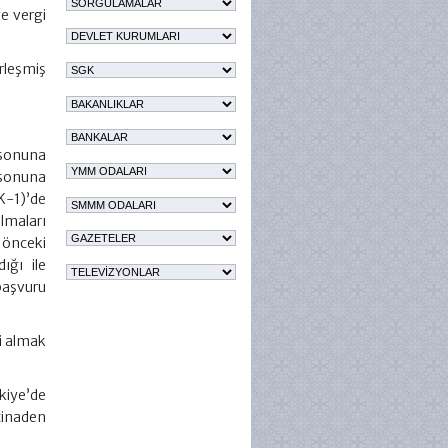
e vergi
erleşmiş
 sonuna
 sonuna
EK-1)’de
lmaları
 önceki
ığı ile
başvuru
si almak
kiye’de
tinaden