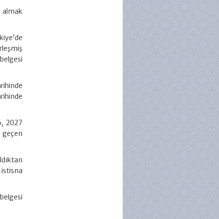
si almak
kiye’de
rleşmiş
belgesi
ihinde
rihinde
6, 2027
ı geçen
ldıktan
istisna
belgesi