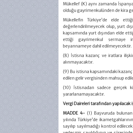
Mükellef (K) aynı zamanda İspanya
olduğu gayrimenkulünden de kira gel
Mükellefin Türkiye’de elde ett
değerlendirilmeyecek olup, yurt dışın
kapsamında yurt dışından elde ettiği
ettiği gayrimenkul sermaye 
beyannameye dahil edilmeyecektir.
(8) İstisna kazanç ve iratlara iliş
alınmayacaktır.
(9) Bu istisna kapsamındaki kazanç 
edilen gelir vergisinden mahsup edi
(10) İstisnadan sadece gerçek kiş
yararlanamayacaktır.
Vergi Daireleri tarafından yapılacak 
MADDE 4-
(1) Başvuruda bulunan
yılında Türkiye’de ikametgahlarının
sayılıp sayılmadığı kontrol edilece
yerleşmiş sayıldığının ve süresinde