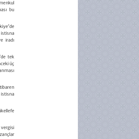
imenkul
ması bu
kiye’de
istisna
e iradı
’de tek
nceki üç
rlanması
tibaren
istisna
kellefe
 vergisi
ançlar