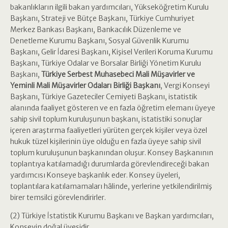
bakanlıkların ilgili bakan yardımcıları, Yükseköğretim Kurulu
Başkanı, Strateji ve Bütçe Başkanı, Türkiye Cumhuriyet
Merkez Bankası Başkanı, Bankacılık Düzenleme ve
Denetleme Kurumu Başkanı, Sosyal Güvenlik Kurumu
Başkanı, Gelir İdaresi Başkanı, Kişisel Verileri Koruma Kurumu
Başkanı, Türkiye Odalar ve Borsalar Birliği Yönetim Kurulu
Başkanı,
Türkiye Serbest Muhasebeci Mali Müşavirler ve
Yeminli Mali Müşavirler Odaları Birliği Başkanı
, Vergi Konseyi
Başkanı, Türkiye Gazeteciler Cemiyeti Başkanı, istatistik
alanında faaliyet gösteren ve en fazla öğretim elemanı üyeye
sahip sivil toplum kuruluşunun başkanı, istatistiki sonuçlar
içeren araştırma faaliyetleri yürüten gerçek kişiler veya özel
hukuk tüzel kişilerinin üye olduğu en fazla üyeye sahip sivil
toplum kuruluşunun başkanından oluşur. Konsey Başkanının
toplantıya katılamadığı durumlarda görevlendireceği bakan
yardımcısı Konseye başkanlık eder. Konsey üyeleri,
toplantılara katılamamaları hâlinde, yerlerine yetkilendirilmiş
birer temsilci görevlendirirler.
(2) Türkiye İstatistik Kurumu Başkanı ve Başkan yardımcıları,
Konseyin doğal üyesidir.