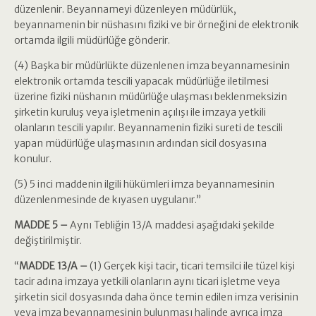
düzenlenir. Beyannameyi düzenleyen müdürlük,
beyannamenin bir nüshasını fiziki ve bir örneğini de elektronik
ortamda ilgili müdürlüğe gönderir.
(4) Başka bir müdürlükte düzenlenen imza beyannamesinin
elektronik ortamda tescili yapacak müdürlüğe iletilmesi
üzerine fiziki nüshanın müdürlüğe ulaşması beklenmeksizin
şirketin kuruluş veya işletmenin açılışı ile imzaya yetkili
olanların tescili yapılır. Beyannamenin fiziki sureti de tescili
yapan müdürlüğe ulaşmasının ardından sicil dosyasına
konulur.
(5) 5 inci maddenin ilgili hükümleri imza beyannamesinin
düzenlenmesinde de kıyasen uygulanır.”
MADDE 5 –
Aynı Tebliğin 13/A maddesi aşağıdaki şekilde
değiştirilmiştir.
“
MADDE 13/A –
(1) Gerçek kişi tacir, ticari temsilci ile tüzel kişi
tacir adına imzaya yetkili olanların aynı ticari işletme veya
şirketin sicil dosyasında daha önce temin edilen imza verisinin
veya imza beyannamesinin bulunması halinde ayrıca imza