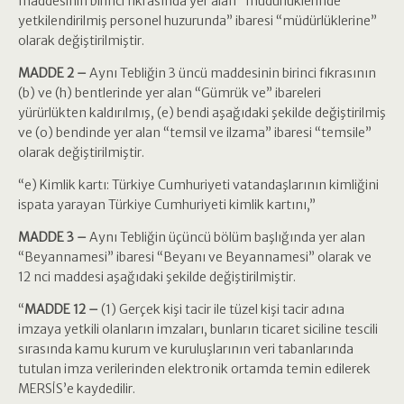
maddesinin birinci fıkrasında yer alan “müdürlüklerinde
yetkilendirilmiş personel huzurunda” ibaresi “müdürlüklerine”
olarak değiştirilmiştir.
MADDE 2 –
Aynı Tebliğin 3 üncü maddesinin birinci fıkrasının
(b) ve (h) bentlerinde yer alan “Gümrük ve” ibareleri
yürürlükten kaldırılmış, (e) bendi aşağıdaki şekilde değiştirilmiş
ve (o) bendinde yer alan “temsil ve ilzama” ibaresi “temsile”
olarak değiştirilmiştir.
“e) Kimlik kartı: Türkiye Cumhuriyeti vatandaşlarının kimliğini
ispata yarayan Türkiye Cumhuriyeti kimlik kartını,”
MADDE 3 –
Aynı Tebliğin üçüncü bölüm başlığında yer alan
“Beyannamesi” ibaresi “Beyanı ve Beyannamesi” olarak ve
12 nci maddesi aşağıdaki şekilde değiştirilmiştir.
“
MADDE 12 –
(1) Gerçek kişi tacir ile tüzel kişi tacir adına
imzaya yetkili olanların imzaları, bunların ticaret siciline tescili
sırasında kamu kurum ve kuruluşlarının veri tabanlarında
tutulan imza verilerinden elektronik ortamda temin edilerek
MERSİS’e kaydedilir.