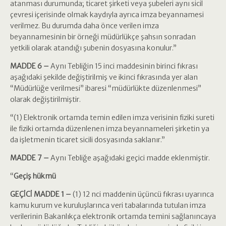
atanması durumunda; ticaret şirketi veya şubeleri aynı sicil
çevresi içerisinde olmak kaydıyla ayrıca imza beyannamesi
verilmez. Bu durumda daha önce verilen imza
beyannamesinin bir örneği müdürlükçe şahsın sonradan
yetkili olarak atandığı şubenin dosyasına konulur.”
MADDE 6 –
Aynı Tebliğin 15 inci maddesinin birinci fıkrası
aşağıdaki şekilde değiştirilmiş ve ikinci fıkrasında yer alan
“Müdürlüğe verilmesi” ibaresi “müdürlükte düzenlenmesi”
olarak değiştirilmiştir.
“(1) Elektronik ortamda temin edilen imza verisinin fiziki sureti
ile fiziki ortamda düzenlenen imza beyannameleri şirketin ya
da işletmenin ticaret sicili dosyasında saklanır.”
MADDE 7 –
Aynı Tebliğe aşağıdaki geçici madde eklenmiştir.
“
Geçiş hükmü
GEÇİCİ MADDE 1 –
(1) 12 nci maddenin üçüncü fıkrası uyarınca
kamu kurum ve kuruluşlarınca veri tabalarında tutulan imza
verilerinin Bakanlıkça elektronik ortamda temini sağlanıncaya