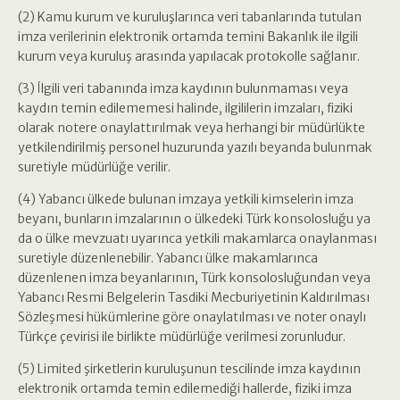
(2) Kamu kurum ve kuruluşlarınca veri tabanlarında tutulan
imza verilerinin elektronik ortamda temini Bakanlık ile ilgili
kurum veya kuruluş arasında yapılacak protokolle sağlanır.
(3) İlgili veri tabanında imza kaydının bulunmaması veya
kaydın temin edilememesi halinde, ilgililerin imzaları, fiziki
olarak notere onaylattırılmak veya herhangi bir müdürlükte
yetkilendirilmiş personel huzurunda yazılı beyanda bulunmak
suretiyle müdürlüğe verilir.
(4) Yabancı ülkede bulunan imzaya yetkili kimselerin imza
beyanı, bunların imzalarının o ülkedeki Türk konsolosluğu ya
da o ülke mevzuatı uyarınca yetkili makamlarca onaylanması
suretiyle düzenlenebilir. Yabancı ülke makamlarınca
düzenlenen imza beyanlarının, Türk konsolosluğundan veya
Yabancı Resmi Belgelerin Tasdiki Mecburiyetinin Kaldırılması
Sözleşmesi hükümlerine göre onaylatılması ve noter onaylı
Türkçe çevirisi ile birlikte müdürlüğe verilmesi zorunludur.
(5) Limited şirketlerin kuruluşunun tescilinde imza kaydının
elektronik ortamda temin edilemediği hallerde, fiziki imza