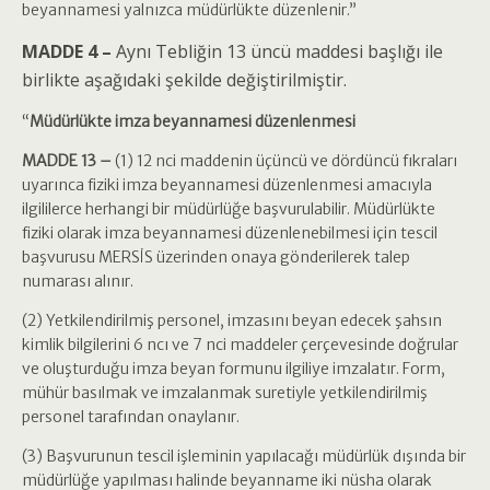
beyannamesi yalnızca müdürlükte düzenlenir.”
MADDE 4 –
Aynı Tebliğin 13 üncü maddesi başlığı ile
birlikte aşağıdaki şekilde değiştirilmiştir.
“
Müdürlükte imza beyannamesi düzenlenmesi
MADDE 13 –
(1) 12 nci maddenin üçüncü ve dördüncü fıkraları
uyarınca fiziki imza beyannamesi düzenlenmesi amacıyla
ilgililerce herhangi bir müdürlüğe başvurulabilir. Müdürlükte
fiziki olarak imza beyannamesi düzenlenebilmesi için tescil
başvurusu MERSİS üzerinden onaya gönderilerek talep
numarası alınır.
(2) Yetkilendirilmiş personel, imzasını beyan edecek şahsın
kimlik bilgilerini 6 ncı ve 7 nci maddeler çerçevesinde doğrular
ve oluşturduğu imza beyan formunu ilgiliye imzalatır. Form,
mühür basılmak ve imzalanmak suretiyle yetkilendirilmiş
personel tarafından onaylanır.
(3) Başvurunun tescil işleminin yapılacağı müdürlük dışında bir
müdürlüğe yapılması halinde beyanname iki nüsha olarak