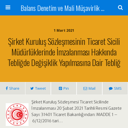
Balans Denetim ve Mali Müşavirlik Hizmetleri
1 Mart 2021
Şirket Kuruluş Sözleşmesinin Ticaret Sicili
Müdürlüklerinde İmzalanması Hakkında
Tebliğde Değişiklik Yapılmasına Dair Tebliğ
Share
Tweet
Pin
Mail
SMS
Şirket Kuruluş Sözleşmesi Ticaret Sicilinde
İmzalanması 20 Şubat 2021 Tarihli Resmi Gazete
Sayı: 31401 Ticaret Bakanlığından: MADDE 1 –
6/12/2016 tari…