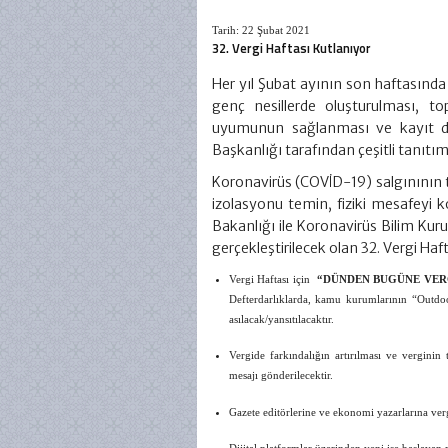
Tarih: 22 Şubat 2021
32. Vergi Haftası Kutlanıyor
Her yıl Şubat ayının son haftasın
genç nesillerde oluşturulması, t
uyumunun sağlanması ve kayıt dış
Başkanlığı tarafından çeşitli tanıtım
Koronavirüs (COVİD-19) salgınının 
izolasyonu temin, fiziki mesafeyi 
Bakanlığı ile Koronavirüs Bilim Kuru
gerçekleştirilecek olan 32. Vergi Haft
Vergi Haftası için
“DÜNDEN BUGÜNE VER
Defterdarlıklarda, kamu kurumlarının “Outdoo
asılacak/yansıtılacaktır.
Vergide farkındalığın artırılması ve vergini
mesajı gönderilecektir.
Gazete editörlerine ve ekonomi yazarlarına vergi