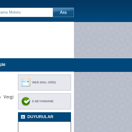
ŞİM
WEB MAIL GİRİŞ
n Vergi
E-BEYANNAME
DUYURULAR