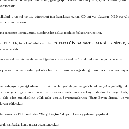
n mükelleflerin hak ve yükümlülükleri, genç girişimciler ve “e-Dönüşüm” (Dijital Dönüşüm) konu
apılacaktır.
ilkokul, ortaokul ve lise öğrencileri için hazırlanan eğitim CD’leri yer alacaktır. MEB sosya
arda bulunulacaktır.
şma süresince kurumumuza katkılarından dolayı teşekkür belgesi verilecektir.
ve TFF 1. Lig futbol müsabakalarında,
“GELECEĞİN GARANTİSİ VERGİLERİNİZDİR, 
üne asılacaktır.
, meslek odaları, üniversiteler ve diğer kurumların Outdoor TV ekranlarında yayınlanacaktır.
rüşülerek izlenme oranları yüksek olan TV dizilerinde vergi ile ilgili konuların işlenmesi sağl
t anlayışının gereği olarak, hizmetin en iyi şekilde yerine getirilmesi ve çağın getirdiği tek
erinin yerine getirilmesi sürecinin kolaylaştırılmak amacıyla Gayri Menkul Sermaye İradı, 
elde eden mükelleflerin yıllık gelir vergisi beyannamelerinin “Hazır Beyan Sistemi” ile ver
devam edilecektir.
ftası süresince PTT tarafından
“Vergi Güçtür”
sloganlı flam uygulaması yapılacaktır.
lınarak kan bağışı kampanyası düzenlenecektir.