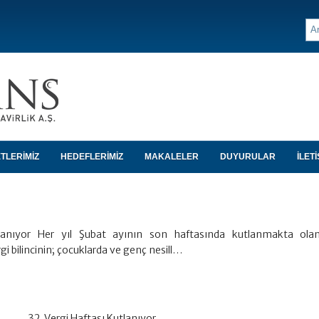
TLERİMİZ
HEDEFLERİMİZ
MAKALELER
DUYURULAR
İLETİ
tlanıyor Her yıl Şubat ayının son haftasında kutlanmakta ola
i bilincinin; çocuklarda ve genç nesill…
32. Vergi Haftası Kutlanıyor