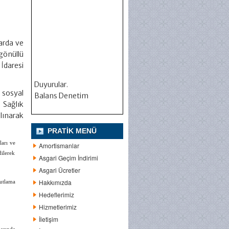
arda ve
gönüllü
İdaresi
Duyurular.
 sosyal
Balans Denetim
 Sağlık
alınarak
PRATIK MENÜ
ları ve
Amortismanlar
ilerek
Asgari Geçim İndirimi
Asgari Ücretler
Hakkımızda
utlama
Hedeflerimiz
Hizmetlerimiz
İletişim