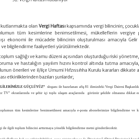
da kutlanmakta olan
Vergi Haftası
kapsamında vergi bilincinin; çocukl
oplumun tüm kesimlerine benimsetilmesi, mükelleflerin vergiye 
ı ekonomi ile mücadele bilincinin oluşturulması amacıyla Gelir 
 ve bilgilendirme faaliyetleri yürütülmektedir.
toplum sağlığı ve kamu düzeni açısından oluşturduğu riski yönetme,
koruma ve hastalığın yayılım hızını kontrol altında tutma amacıyla,
lunun önerileri ve il/ilçe Umumi Hıfzıssıhha Kurulu kararları dikkate 
ası etkinliklerinden bazıları şunlardır;
GİLERİMİZLE GÜÇLÜYÜZ”
sloganı ile hazırlanan afiş 81 ilimizdeki Vergi Dairesi Başkanlık
r TV” ekranlarında ve şehir içi toplu ulaşım araçlarında görünür şekilde olmasına dikkat ed
n toplumun tüm kesimlerine benimsetilmesi amacıyla e-posta abonelerimize bilgilendirme ve k
 ile ilgili toplum bilincini arttırmaya yönelik bilgilendirme metni gönderilecektir.