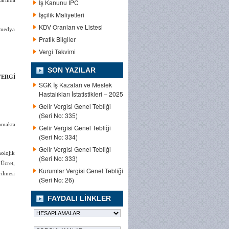
larında
İş Kanunu IPC
İşçilik Maliyetleri
KDV Oranları ve Listesi
l medya
Pratik Bilgiler
Vergi Takvimi
SON YAZILAR
VERGİ
SGK İş Kazaları ve Meslek
Hastalıkları İstatistikleri – 2025
Gelir Vergisi Genel Tebliği
(Seri No: 335)
anmakta
Gelir Vergisi Genel Tebliği
(Seri No: 334)
Gelir Vergisi Genel Tebliği
nolojik
(Seri No: 333)
Ücret,
Kurumlar Vergisi Genel Tebliği
ilmesi
(Seri No: 26)
FAYDALI LINKLER