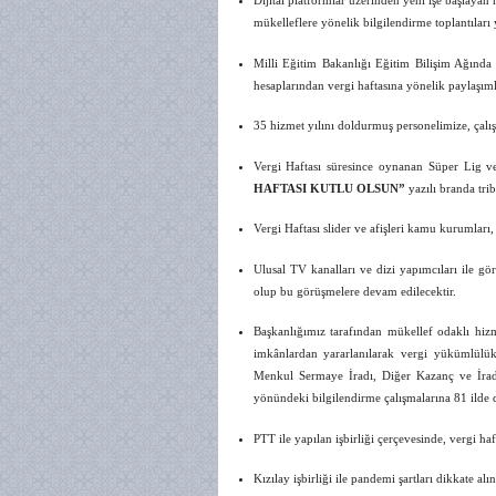
Dijital platformlar üzerinden yeni işe başlaya
mükelleflere yönelik bilgilendirme toplantıları y
Milli Eğitim Bakanlığı Eğitim Bilişim Ağında 
hesaplarından vergi haftasına yönelik paylaşıml
35 hizmet yılını doldurmuş personelimize, çalı
Vergi Haftası süresince oynanan Süper Lig 
HAFTASI KUTLU OLSUN”
yazılı branda trib
Vergi Haftası slider ve afişleri kamu kurumları
Ulusal TV kanalları ve dizi yapımcıları ile gö
olup bu görüşmelere devam edilecektir.
Başkanlığımız tarafından mükellef odaklı hizme
imkânlardan yararlanılarak vergi yükümlülükl
Menkul Sermaye İradı, Diğer Kazanç ve İradı 
yönündeki bilgilendirme çalışmalarına 81 ilde 
PTT ile yapılan işbirliği çerçevesinde, vergi ha
Kızılay işbirliği ile pandemi şartları dikkate a