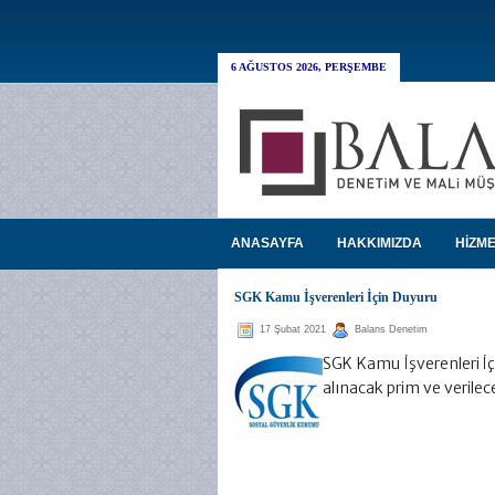
6 AĞUSTOS 2026, PERŞEMBE
ANASAYFA
HAKKIMIZDA
HİZME
SGK Kamu İşverenleri İçin Duyuru
17 Şubat 2021
Balans Denetim
SGK Kamu İşverenleri İ
alınacak prim ve verile