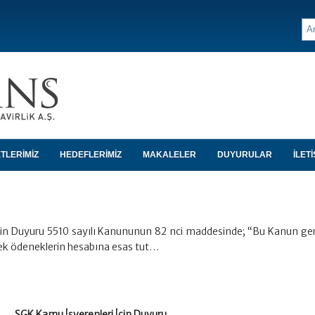
TLERİMİZ
HEDEFLERİMİZ
MAKALELER
DUYURULAR
İLETİ
çin Duyuru 5510 sayılı Kanununun 82 nci maddesinde; “Bu Kanun ge
cek ödeneklerin hesabına esas tut…
SGK Kamu İşverenleri İçin Duyuru