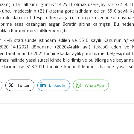
zanç tutarı alt sınırı günlük 119,25 TL olmak üzere, aylık 3.577,50 T
 4 üncü maddesinin (B) fıkrasına göre istihdam edilen 5510 sayılı 
 aldıkları ücret, tespit edilen asgari ücretin çok üzerinde olmasına k
 prime esas kazançları asgari ücretin altına kalmıştır. Bu neden
alıları Kurumumuza bildirememiştir.
n 4-B statüsünde istihdam edilen ve 5510 sayılı Kanunun 4/1-
12.2020-14.1.2021 dönemine (2020/Aralık ayı) tekabül eden ve
leri tarafından 1.3.2021 tarihine kadar aylık prim hizmet belgesi/muh
lmesi halinde yasal süresi içinde bildirilmiş ve bu bildirge ve beyan
klarının ise 31.3.2021 tarihine kadar ödenmesi halinde yasal sü
Twitter
LinkedIn
WhatsApp