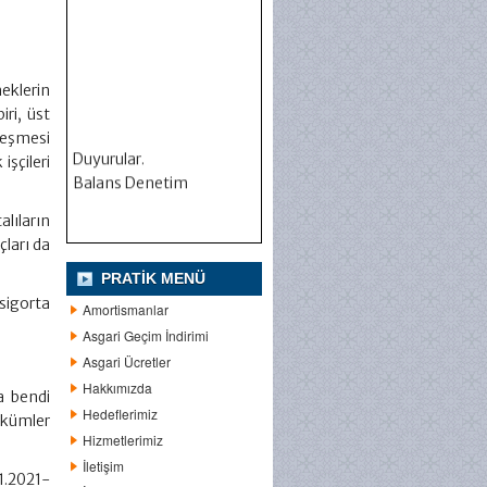
eklerin
iri, üst
zleşmesi
Duyurular.
işçileri
Balans Denetim
alıların
çları da
PRATIK MENÜ
 sigorta
Amortismanlar
Asgari Geçim İndirimi
Asgari Ücretler
Hakkımızda
a bendi
Hedeflerimiz
ükümler
Hizmetlerimiz
İletişim
1.2021-