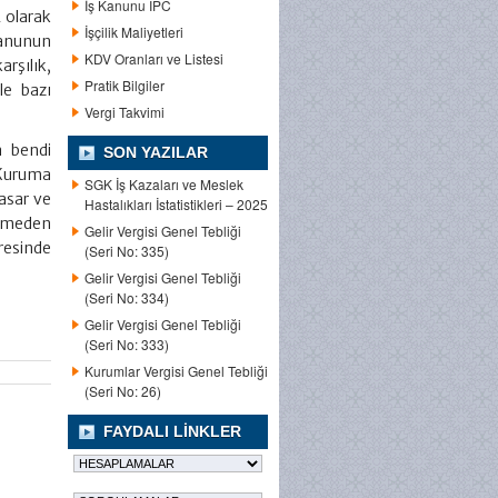
İş Kanunu IPC
L olarak
İşçilik Maliyetleri
Kanunun
KDV Oranları ve Listesi
arşılık,
Pratik Bilgiler
le bazı
Vergi Takvimi
a bendi
SON YAZILAR
 Kuruma
SGK İş Kazaları ve Meslek
tasar ve
Hastalıkları İstatistikleri – 2025
nameden
Gelir Vergisi Genel Tebliği
resinde
(Seri No: 335)
Gelir Vergisi Genel Tebliği
(Seri No: 334)
Gelir Vergisi Genel Tebliği
(Seri No: 333)
Kurumlar Vergisi Genel Tebliği
(Seri No: 26)
FAYDALI LINKLER