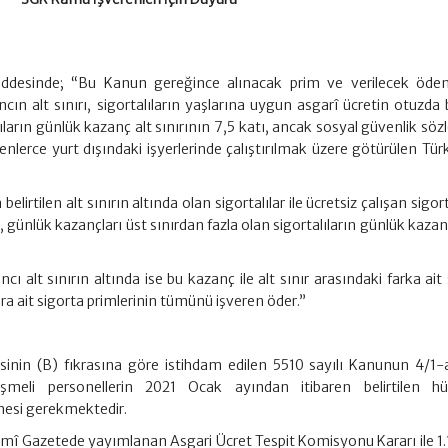
desinde; “Bu Kanun gereğince alınacak prim ve verilecek öden
n alt sınırı, sigortalıların yaşlarına uygun asgarî ücretin otuzda b
lıların günlük kazanç alt sınırının 7,5 katı, ancak sosyal güvenlik sö
nlerce yurt dışındaki işyerlerinde çalıştırılmak üzere götürülen Türk 
lirtilen alt sınırın altında olan sigortalılar ile ücretsiz çalışan sigort
, günlük kazançları üst sınırdan fazla olan sigortalıların günlük kazan
ncı alt sınırın altında ise bu kazanç ile alt sınır arasındaki farka ait
ılara ait sigorta primlerinin tümünü işveren öder.”
nin (B) fıkrasına göre istihdam edilen 5510 sayılı Kanunun 4/1-
şmeli personellerin 2021 Ocak ayından itibaren belirtilen h
mesi gerekmektedir.
Resmî Gazetede yayımlanan Asgari Ücret Tespit Komisyonu Kararı ile 1.