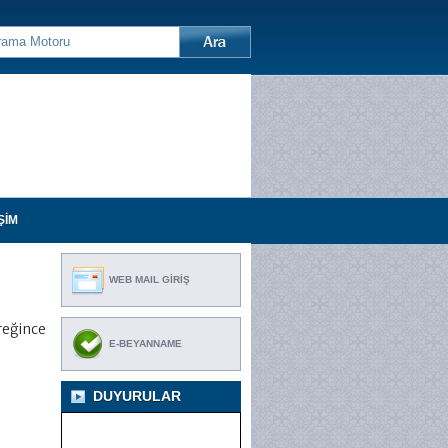
ŞİM
WEB MAIL GİRİŞ
reğince
E-BEYANNAME
DUYURULAR