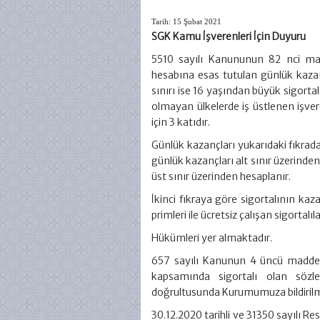
Tarih: 15 Şubat 2021
SGK Kamu İşverenleri İçin Duyuru
5510 sayılı Kanununun 82 nci mad
hesabına esas tutulan günlük kazancı
sınırı ise 16 yaşından büyük sigorta
olmayan ülkelerde iş üstlenen işvere
için 3 katıdır.
Günlük kazançları yukarıdaki fıkrada be
günlük kazançları alt sınır üzerinden
üst sınır üzerinden hesaplanır.
İkinci fıkraya göre sigortalının kaza
primleri ile ücretsiz çalışan sigortal
Hükümleri yer almaktadır.
657 sayılı Kanunun 4 üncü maddesi
kapsamında sigortalı olan sözle
doğrultusunda Kurumumuza bildiril
30.12.2020 tarihli ve 31350 sayılı 