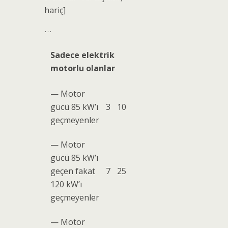
hariç]
…
Sadece elektrik
motorlu olanlar
— Motor
gücü 85 kW’ı
3
10
geçmeyenler
— Motor
gücü 85 kW’ı
geçen fakat
7
25
120 kW’ı
geçmeyenler
— Motor