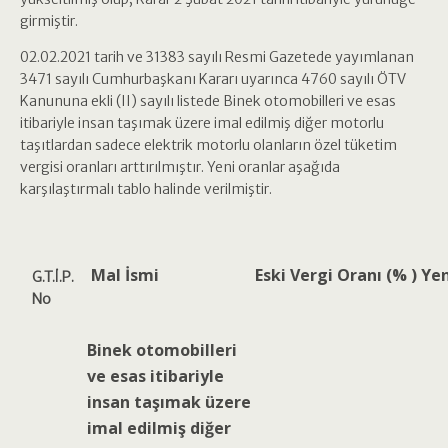
girmiştir.
02.02.2021 tarih ve 31383 sayılı Resmi Gazetede yayımlanan
3471 sayılı Cumhurbaşkanı Kararı uyarınca 4760 sayılı ÖTV
Kanununa ekli (II) sayılı listede Binek otomobilleri ve esas
itibariyle insan taşımak üzere imal edilmiş diğer motorlu
taşıtlardan sadece elektrik motorlu olanların özel tüketim
vergisi oranları arttırılmıştır. Yeni oranlar aşağıda
karşılaştırmalı tablo halinde verilmiştir.
Mal İsmi
Eski
Vergi
Oranı
(%
)
Ye
G.T.İ.P.
No
Binek otomobilleri
ve esas itibariyle
insan taşımak üzere
imal edilmiş diğer