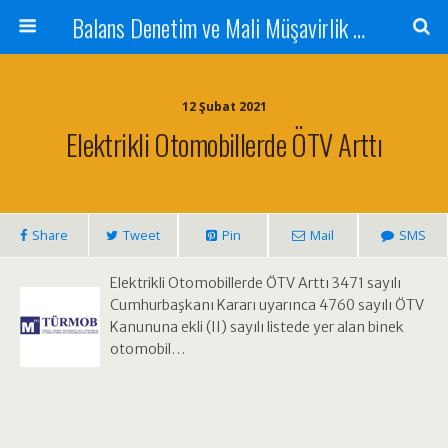
Balans Denetim ve Mali Müşavirlik Hizmetleri
12 Şubat 2021
Elektrikli Otomobillerde ÖTV Arttı
Share
Tweet
Pin
Mail
SMS
Elektrikli Otomobillerde ÖTV Arttı 3471 sayılı
Cumhurbaşkanı Kararı uyarınca 4760 sayılı ÖTV
Kanununa ekli (II) sayılı listede yer alan binek
otomobil…