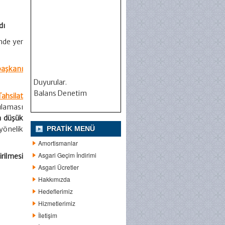
dı
nde yer
başkanı
Duyurular.
Balans Denetim
Tahsilat
ulaması
ha düşük
PRATIK MENÜ
yönelik
Amortismanlar
Asgari Geçim İndirimi
irilmesi
Asgari Ücretler
Hakkımızda
Hedeflerimiz
Hizmetlerimiz
İletişim