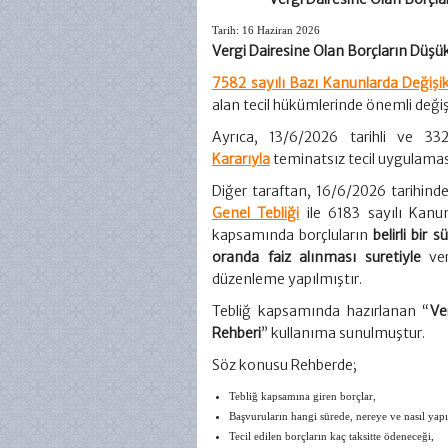
Tarih:
16 Haziran 2026
Vergi Dairesine Olan Borçların Düşük 
7582 sayılı Bazı Kanunlarda Değişi
alan tecil hükümlerinde önemli değişi
Ayrıca, 13/6/2026 tarihli ve 3
Kararıyla
teminatsız tecil uygulaması
Diğer taraftan, 16/6/2026 tarihin
Genel Tebliği
ile 6183 sayılı Kanu
kapsamında borçluların
belirli bir
oranda faiz alınması suretiyle
verg
düzenleme yapılmıştır.
Tebliğ kapsamında hazırlanan “
Ve
Rehberi
” kullanıma sunulmuştur.
Söz konusu Rehberde;
Tebliğ kapsamına giren borçlar,
Başvuruların hangi sürede, nereye ve nasıl yapı
Tecil edilen borçların kaç taksitte ödeneceği,