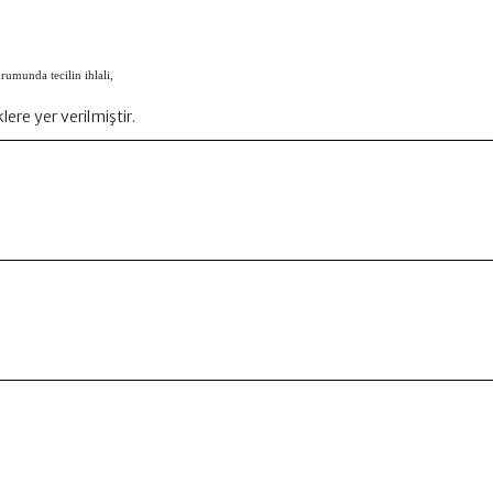
umunda tecilin ihlali,
ere yer verilmiştir.