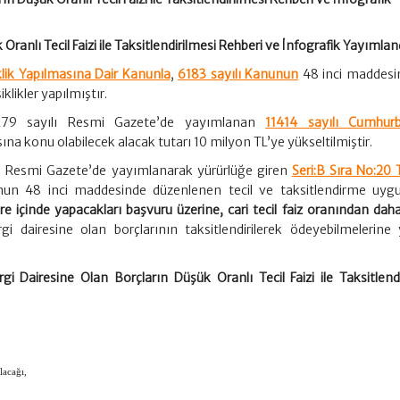
Oranlı Tecil Faizi ile Taksitlendirilmesi Rehberi ve İnfografik Yayımlan
klik Yapılmasına Dair Kanunla
,
6183 sayılı Kanunun
48 inci maddesi
klikler yapılmıştır.
3279 sayılı Resmi Gazete’de yayımlanan
11414 sayılı Cumhur
na konu olabilecek alacak tutarı 10 milyon TL’ye yükseltilmiştir.
de Resmi Gazete’de yayımlanarak yürürlüğe giren
Seri:B Sıra No:20 
nun 48 inci maddesinde düzenlenen tecil ve taksitlendirme uyg
 süre içinde yapacakları başvuru üzerine, cari tecil faiz oranından da
i dairesine olan borçlarının taksitlendirilerek ödeyebilmelerine 
rgi Dairesine Olan Borçların Düşük Oranlı Tecil Faizi ile Taksitlend
lacağı,