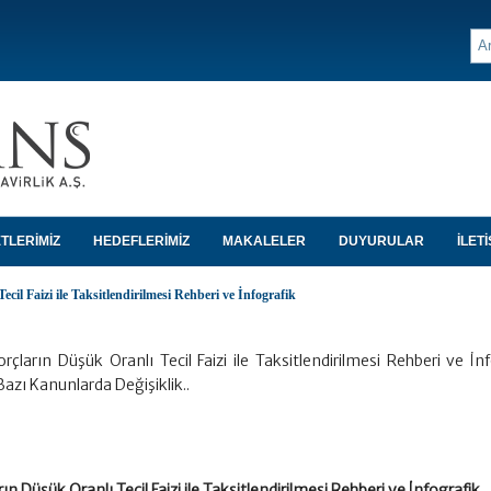
TLERİMİZ
HEDEFLERİMİZ
MAKALELER
DUYURULAR
İLETİ
cil Faizi ile Taksitlendirilmesi Rehberi ve İnfografik
çların Düşük Oranlı Tecil Faizi ile Taksitlendirilmesi Rehberi ve İn
azı Kanunlarda Değişiklik..
n Düşük Oranlı Tecil Faizi ile Taksitlendirilmesi Rehberi ve İnfografik