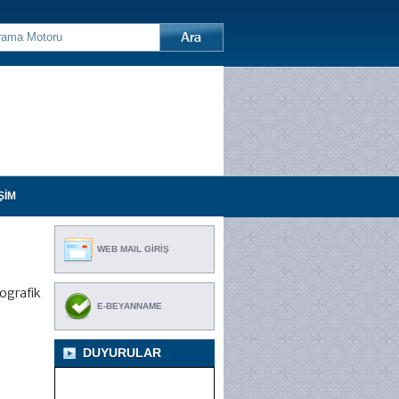
ŞİM
WEB MAIL GİRİŞ
fografik
E-BEYANNAME
DUYURULAR