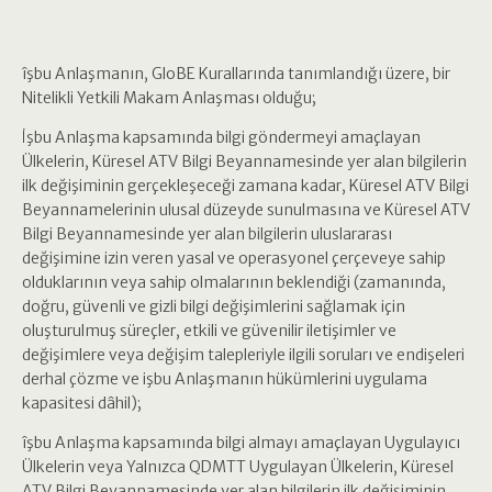
îşbu Anlaşmanın, GloBE Kurallarında tanımlandığı üzere, bir
Nitelikli Yetkili Makam Anlaşması olduğu;
İşbu Anlaşma kapsamında bilgi göndermeyi amaçlayan
Ülkelerin, Küresel ATV Bilgi Beyannamesinde yer alan bilgilerin
ilk değişiminin gerçekleşeceği zamana kadar, Küresel ATV Bilgi
Beyannamelerinin ulusal düzeyde sunulmasına ve Küresel ATV
Bilgi Beyannamesinde yer alan bilgilerin uluslararası
değişimine izin veren yasal ve operasyonel çerçeveye sahip
olduklarının veya sahip olmalarının beklendiği (zamanında,
doğru, güvenli ve gizli bilgi değişimlerini sağlamak için
oluşturulmuş süreçler, etkili ve güvenilir iletişimler ve
değişimlere veya değişim talepleriyle ilgili soruları ve endişeleri
derhal çözme ve işbu Anlaşmanın hükümlerini uygulama
kapasitesi dâhil);
îşbu Anlaşma kapsamında bilgi almayı amaçlayan Uygulayıcı
Ülkelerin veya Yalnızca QDMTT Uygulayan Ülkelerin, Küresel
ATV Bilgi Beyannamesinde yer alan bilgilerin ilk değişiminin