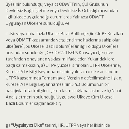
üyesinin bulunduğu; veya c) QDMTTnin, ÇUİ Grubunun
Devletsiz Bağlı İşletme veya Devletsiz İş Ortaklığı açısından
ilgili ülkede uygulandığı durumlarda Yalnızca QDMTT
Uygulayan Ülkelere sunulduğu; ve
iii .Bir veya daha fazla Ülkesel Bazlı Bölüm(ler)in GloBE Kuralları
veya QDMTT kapsamında vergilendirme haklarına sahip olan
ülke(lere), bu Ülkesel Bazlı Bölüm(ler)in ilgili olduğu Ülke(ler)
açısından sunulduğu, OECD/G20 BEPS Kapsayıcı Çerçeve
tarafından onaylanan yaklaşımı ifade eder. Yukarıdakilere
bağlı kalmaksızın, a) UTPR yüzdesi sıfır olan UTPR Ülkelerine,
Küresel ATV Bilgi Beyannamesinin yalnızca o ülke açısından
UTPR kapsamında Tamamlayıcı Verginin atfedilmesine ilişkin,
Küresel ATV Bilgi Beyannamesinin 3.4.3 Bölümünün bir
pasajıyla tutarlı bilgileri içeren kısmı sağlanacaktır; ve b) Nihai
Ana İşletmenin bulunduğu Uygulayıcı Ülkeye tüm Ülkesel
Bazlı Bölümler sağlanacaktır;
g) “
Uygulayıcı Ülke
” terimi, IIR, UTPR veya her ikisini de