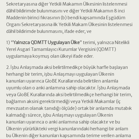
Sekretaryasına diğer Yetkili Makamın Ülkesinin listelenmesi
dâhil bildirimde bulunmasını ve diğer Yetkili Makamın 8 inci
Maddenin birinci fıkrasının (b) bendi kapsamında Eşgüdüm
Organı Sekretaryasına ilk Yetkili Makam Ülkesinin listelenmesi
dâhil bildirimde bulunmasını, ifade eder; ve
1) “
Yalnızca QDMTT Uygulayan Ülke
” terimi, yalnızca Nitelikli
Yerel Asgari Tamamlayıcı Kurumlar Vergisini (QDMTT)
uygulamaya koymuş olan ülkeyi ifade eder.
2. İşbu Anlaşmada aksi belirtilmedikçe büyük harfle başlayan
herhangi bir terim, işbu Anlaşmayı uygulayan Ülkenin
kanunları uyarınca GloBE Kurallarında belirtilen anlamla
uyumlu olan o anki anlamına sahip olacaktır. İşbu Anlaşmada
veya GloBE Kurallarında aksi belirtilmedikçe herhangi bir terim,
bağlamın aksini gerektirmediği veya Yetkili Makamlar (iç
mevzuatın olanak tanıdığı ölçüde) ortak bir anlamda mutabık
kalmadığı sürece, işbu Anlaşmayı uygulayan Ülkenin
kanunları uyarınca o anki anlamına sahip olacaktır ve bu
Ülkenin yürürlükteki vergi kanunlarındaki herhangi bir anlam
bu Ülkenin diğer kanunları kapsamında terime verilen anlama