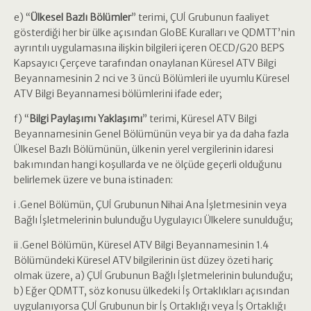
e) “
Ülkesel Bazlı Bölümler
” terimi, ÇUİ Grubunun faaliyet
gösterdiği her bir ülke açısından GloBE Kuralları ve QDMTT’nin
ayrıntılı uygulamasına ilişkin bilgileri içeren OECD/G20 BEPS
Kapsayıcı Çerçeve tarafından onaylanan Küresel ATV Bilgi
Beyannamesinin 2 nci ve 3 üncü Bölümleri ile uyumlu Küresel
ATV Bilgi Beyannamesi bölümlerini ifade eder;
f) “
Bilgi Paylaşımı Yaklaşımı
” terimi, Küresel ATV Bilgi
Beyannamesinin Genel Bölümünün veya bir ya da daha fazla
Ülkesel Bazlı Bölümünün, ülkenin yerel vergilerinin idaresi
bakımından hangi koşullarda ve ne ölçüde geçerli olduğunu
belirlemek üzere ve buna istinaden:
i .Genel Bölümün, ÇUİ Grubunun Nihai Ana İşletmesinin veya
Bağlı İşletmelerinin bulunduğu Uygulayıcı Ülkelere sunulduğu;
ii .Genel Bölümün, Küresel ATV Bilgi Beyannamesinin 1.4
Bölümündeki Küresel ATV bilgilerinin üst düzey özeti hariç
olmak üzere, a) ÇUİ Grubunun Bağlı İşletmelerinin bulunduğu;
b) Eğer QDMTT, söz konusu ülkedeki İş Ortaklıkları açısından
uygulanıyorsa ÇUİ Grubunun bir İş Ortaklığı veya İş Ortaklığı