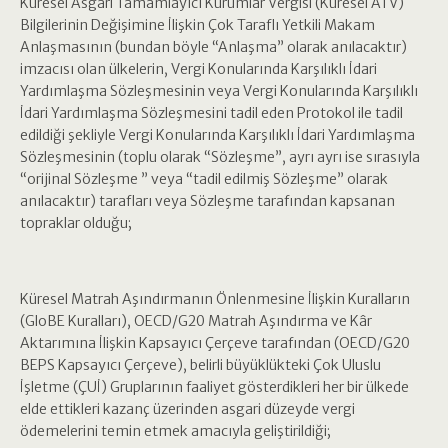
Küresel Asgari Tamamlayıcı Kurumlar Vergisi (Küresel ATV)
Bilgilerinin Değişimine İlişkin Çok Taraflı Yetkili Makam
Anlaşmasının (bundan böyle “Anlaşma” olarak anılacaktır)
imzacısı olan ülkelerin, Vergi Konularında Karşılıklı İdari
Yardımlaşma Sözleşmesinin veya Vergi Konularında Karşılıklı
İdari Yardımlaşma Sözleşmesini tadil eden Protokol ile tadil
edildiği şekliyle Vergi Konularında Karşılıklı İdari Yardımlaşma
Sözleşmesinin (toplu olarak “Sözleşme”, ayrı ayrı ise sırasıyla
“orijinal Sözleşme ” veya “tadil edilmiş Sözleşme” olarak
anılacaktır) tarafları veya Sözleşme tarafından kapsanan
topraklar olduğu;
Küresel Matrah Aşındırmanın Önlenmesine İlişkin Kuralların
(GloBE Kuralları), OECD/G20 Matrah Aşındırma ve Kâr
Aktarımına İlişkin Kapsayıcı Çerçeve tarafından (OECD/G20
BEPS Kapsayıcı Çerçeve), belirli büyüklükteki Çok Uluslu
İşletme (ÇUİ) Gruplarının faaliyet gösterdikleri her bir ülkede
elde ettikleri kazanç üzerinden asgari düzeyde vergi
ödemelerini temin etmek amacıyla geliştirildiği;