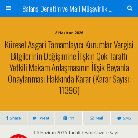
Balans Denetim ve Mali Müşavirlik Hizmetleri
8 Haziran 2026
Küresel Asgari Tamamlayıcı Kurumlar Vergisi
Bilgilerinin Değişimine İlişkin Çok Taraflı
Yetkili Makam Anlaşmasının İlişik Beyanla
Onaylanması Hakkında Karar (Karar Sayısı:
11396)
Share
Tweet
Pin
Mail
SMS
06 Haziran 2026 Tarihli Resmi Gazete Sayı: