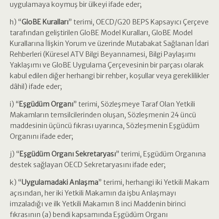
uygulamaya koymuş bir ülkeyi ifade eder;
h) “
GloBE Kuralları
” terimi, OECD/G20 BEPS Kapsayıcı Çerçeve
tarafından geliştirilen GloBE Model Kuralları, GloBE Model
Kurallarına İlişkin Yorum ve üzerinde Mutabakat Sağlanan İdari
Rehberleri (Küresel ATV Bilgi Beyannamesi, Bilgi Paylaşımı
Yaklaşımı ve GloBE Uygulama Çerçevesinin bir parçası olarak
kabul edilen diğer herhangi bir rehber, koşullar veya gereklilikler
dâhil) ifade eder;
i) “
Eşgüdüm Organı
” terimi, Sözleşmeye Taraf Olan Yetkili
Makamların temsilcilerinden oluşan, Sözleşmenin 24 üncü
maddesinin üçüncü fıkrası uyarınca, Sözleşmenin Eşgüdüm
Organını ifade eder;
j) “
Eşgüdüm Organı Sekretaryası
” terimi, Eşgüdüm Organına
destek sağlayan OECD Sekretaryasını ifade eder;
k) “
Uygulamadaki Anlaşma
” terimi, herhangi iki Yetkili Makam
açısından, her iki Yetkili Makamın da işbu Anlaşmayı
imzaladığı ve ilk Yetkili Makamın 8 inci Maddenin birinci
fıkrasının (a) bendi kapsamında Eşgüdüm Organı