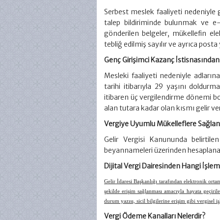
Serbest meslek faaliyeti nedeniyle g
talep bildiriminde bulunmak ve e-
gönderilen belgeler, mükellefin el
tebliğ edilmiş sayılır ve ayrıca posta
Genç Girişimci Kazanç İstisnasından N
Mesleki faaliyeti nedeniyle adlarına
tarihi itibarıyla 29 yaşını doldurm
itibaren üç vergilendirme dönemi boyu
alan tutara kadar olan kısmı gelir ve
Vergiye Uyumlu Mükelleflere Sağlan
Gelir Vergisi Kanununda belirtilen 
beyannameleri üzerinden hesaplanan 
Dijital Vergi Dairesinden Hangi İşleml
Gelir İdaresi Başkanlığı tarafından elektronik ortam
şekilde erişim sağlanması amacıyla hayata geçiri
durum yazısı, sicil bilgilerine erişim gibi vergisel 
Vergi Ödeme Kanalları Nelerdir?