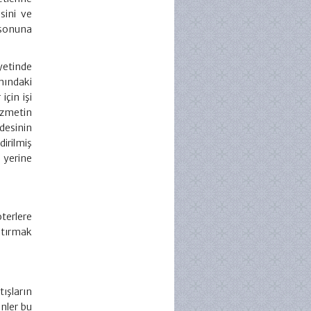
sini ve
n sonuna
iyetinde
mındaki
için işi
izmetin
desinin
irilmiş
 yerine
terlere
stırmak
tışların
enler bu