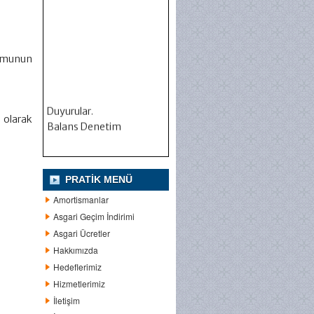
yumunun
Duyurular.
Balans Denetim
i olarak
PRATIK MENÜ
Amortismanlar
Asgari Geçim İndirimi
Asgari Ücretler
Hakkımızda
Hedeflerimiz
Hizmetlerimiz
İletişim