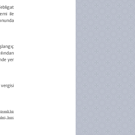
Tebligat
emi ile
sonunda
aşlangıç
ılından
inde yer
vergisi
güvenli bir
leri, borç