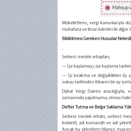
Mükelleflerin, vergi kanunlarıyla d
muhafaza ve ibraz ödevleri ile diğer
Bildirilmesi Gereken Hususlar Nelerdi
Serbest meslek erbapları;
— İşe başlamayı, işe başlama tarihin
— İşi bırakma ve değişiklikleri (iş ye
vukuu tarihinden itibaren bir ay içeri
Dijital Vergi Dairesi aracılığıyla,
zamanında yapılmamış olması halind
Defter Tutma ve Belge Saklama Yükü
Serbest meslek erbabı, serbest mes
kolektif, adi komandit ve adi şirketl
Ancak bu şirketlerin bilanço esasın