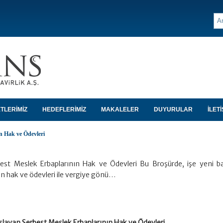
TLERİMİZ
HEDEFLERİMİZ
MAKALELER
DUYURULAR
İLETİ
n Hak ve Ödevleri
est Meslek Erbaplarının Hak ve Ödevleri Bu Broşürde, işe yeni b
n hak ve ödevleri ile vergiye gönü…
şlayan Serbest Meslek Erbaplarının Hak ve Ödevleri