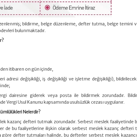
üzenlenmiş; bildirme, belge düzenleme, defter tutma, belge temini ve 
 ödevleri bulunmaktadır.
r?
den itibaren on gün içinde,
ri adresi değişikliği, iş değişikliği ve işletme değişikliği), bildirilece
sinde;
 vergi dairesine giderek veya posta ile bildirmek zorundadır. Bildir
e Vergi Usul Kanunu kapsamında usulsüzlük cezası uygulanır.
mlülükleri Nelerdir?
lek kazanç defteri tutmak zorundadır. Serbest meslek faaliyetinde 
er de bu faaliyetlerine ilişkin olarak serbest meslek kazanç defteri t
a göre defter tutmaları halinde, bu defterler serbest meslek kazancı 