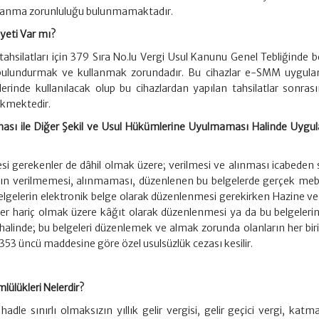
lanma zorunluluğu bulunmamaktadır.
yeti Var mı?
ı tahsilatları için 379 Sıra No.lu Vergi Usul Kanunu Genel Tebliğinde be
 bulundurmak ve kullanmak zorundadır. Bu cihazlar e-SMM uygul
lerinde kullanılacak olup bu cihazlardan yapılan tahsilatlar sonras
kmektedir.
ası ile Diğer Şekil ve Usul Hükümlerine Uyulmaması Halinde Uygu
si gerekenler de dâhil olmak üzere; verilmesi ve alınması icabeden 
nın verilmemesi, alınmaması, düzenlenen bu belgelerde gerçek me
 belgelerin elektronik belge olarak düzenlenmesi gerekirken Hazine ve
ller hariç olmak üzere kâğıt olarak düzenlenmesi ya da bu belgeleri
alinde; bu belgeleri düzenlemek ve almak zorunda olanların her biri
 353 üncü maddesine göre özel usulsüzlük cezası kesilir.
ülükleri Nelerdir?
hadle sınırlı olmaksızın yıllık gelir vergisi, gelir geçici vergi, kat