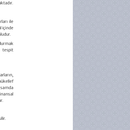
ktadır.
arı ile
l içinde
ludur.
ndurmak
 tespit
arların,
ükellef
apsamda
inansal
r.
lir.