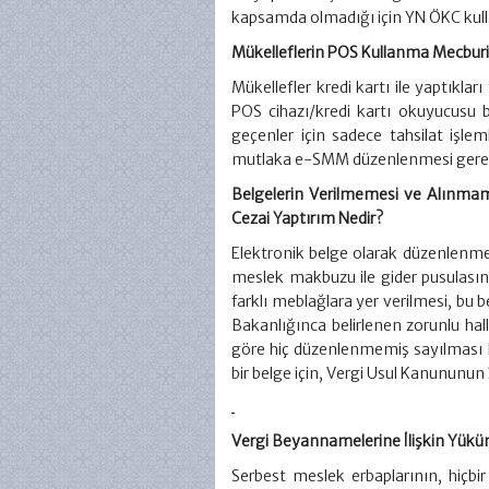
kapsamda olmadığı için YN ÖKC kul
Mükelleflerin POS Kullanma Mecburi
Mükellefler kredi kartı ile yaptıklar
POS cihazı/kredi kartı okuyucusu
geçenler için sadece tahsilat işlem
mutlaka e-SMM düzenlenmesi gere
Belgelerin Verilmemesi ve Alınmam
Cezai Yaptırım Nedir?
Elektronik belge olarak düzenlenme
meslek makbuzu ile gider pusulası
farklı meblağlara yer verilmesi, bu
Bakanlığınca belirlenen zorunlu ha
göre hiç düzenlenmemiş sayılması h
bir belge için, Vergi Usul Kanununun
Vergi Beyannamelerine İlişkin Yüküml
Serbest meslek erbaplarının, hiçbir 