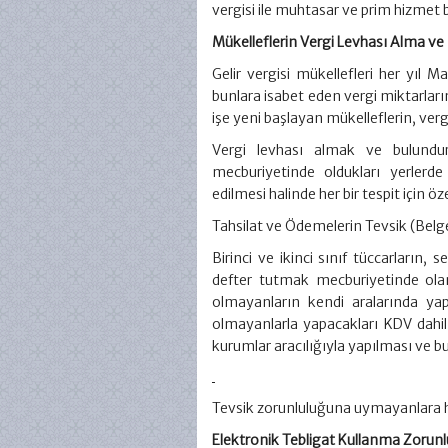
vergisi ile muhtasar ve prim hizme
Mükelleflerin Vergi Levhası Alma v
Gelir vergisi mükellefleri her yıl 
bunlara isabet eden vergi miktarların
işe yeni başlayan mükelleflerin, verg
Vergi levhası almak ve bulundur
mecburiyetinde oldukları yerlerd
edilmesi halinde her bir tespit için öze
Tahsilat ve Ödemelerin Tevsik (Bel
Birinci ve ikinci sınıf tüccarların,
defter tutmak mecburiyetinde olan
olmayanların kendi aralarında ya
olmayanlarla yapacakları KDV dahil
kurumlar aracılığıyla yapılması ve b
Tevsik zorunluluğuna uymayanlara her
Elektronik Tebligat Kullanma Zorunl