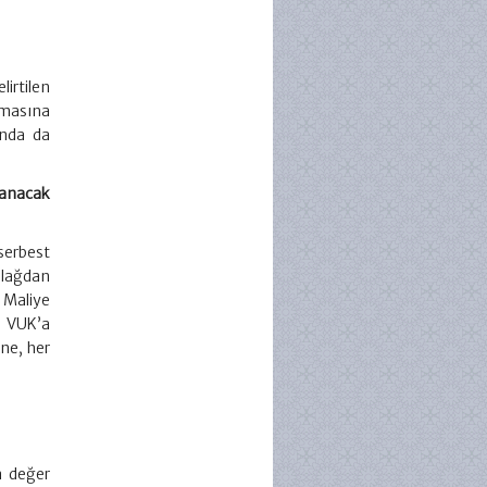
lirtilen
amasına
ında da
lanacak
serbest
blağdan
 Maliye
n VUK’a
ne, her
ma değer