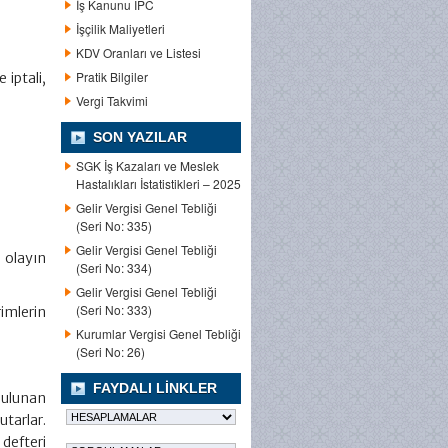
İş Kanunu IPC
İşçilik Maliyetleri
KDV Oranları ve Listesi
Pratik Bilgiler
iptali,
Vergi Takvimi
SON YAZILAR
SGK İş Kazaları ve Meslek
Hastalıkları İstatistikleri – 2025
Gelir Vergisi Genel Tebliği
(Seri No: 335)
Gelir Vergisi Genel Tebliği
k olayın
(Seri No: 334)
Gelir Vergisi Genel Tebliği
(Seri No: 333)
imlerin
Kurumlar Vergisi Genel Tebliği
(Seri No: 26)
FAYDALI LINKLER
bulunan
utarlar.
defteri