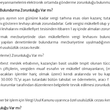
t beyannamelerini elektronik ortamda gönderme zorunluluğu bulunma
e Bulundurma Zorunluluğu Var mı?
Mayıs ayının son gününe kadar vergi tarhına esas olan kazanç tutarl
ı gösteren levhayı almak zorundadırlar. Gelir vergisi mükellefi olup yı
i levhalarını mükellefiyet tesisinden itibaren 1 ay içinde almaları zorun
mak mecburiyetinde olan mükelleflerin vergi levhasını bulu
e yapılan denetimlerde bulundurma mecburiyetine uyulmadığının
l usulsüzlük cezası kesilir.
geleme) Zorunluluğu Var mı?
 serbest meslek erbabının, kazançları basit usulde tespit olunan tücc
 çiftçilerin, vergiden muaf esnafın ve mükellef olmayanların; (m
pacakları işlemler hariç olmak üzere) kendi aralarında ve bu k
 30.000 TL’yi aşan tutardaki bütün tahsilat ve ödemelerin, aracı f 
u kurumlar tarafından düzenlenen belgelerle tevsik edilmesi zorunludu
 bir işlem için Vergi Usul Kanunu uyarınca özel usulsüzlük cezası kesi
uluğu Var mı?