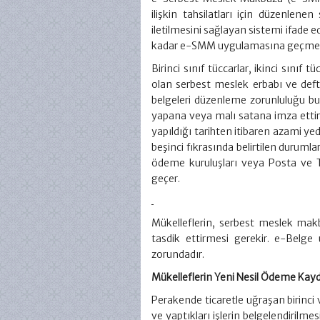
ilişkin tahsilatları için düzenle
iletilmesini sağlayan sistemi ifade e
kadar e-SMM uygulamasına geçmek
Birinci sınıf tüccarlar, ikinci sınıf
olan serbest meslek erbabı ve def
belgeleri düzenleme zorunluluğu bulu
yapana veya malı satana imza ettire
yapıldığı tarihten itibaren azami y
beşinci fıkrasında belirtilen durumla
ödeme kuruluşları veya Posta ve Te
geçer.
Mükelleflerin, serbest meslek mak
tasdik ettirmesi gerekir. e-Belge
zorundadır.
Mükelleflerin Yeni Nesil Ödeme Kay
Perakende ticaretle uğraşan birinci 
ve yaptıkları işlerin belgelendirilm