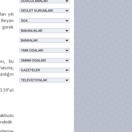
arı yılı
r Beyan
 gerek
ası, bu
masına,
anlığın
23.59’a)
makbuzu
ndedir.
tlerine