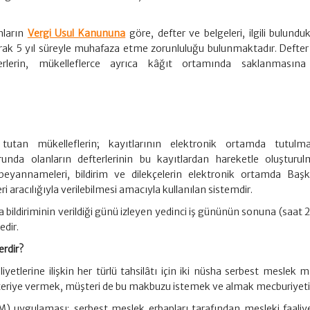
nların
Vergi Usul Kanununa
göre, defter ve belgeleri, ilgili bulundukl
arak 5 yıl süreyle muhafaza etme zorunluluğu bulunmaktadır. Defte
erlerin, mükelleflerce ayrıca kâğıt ortamında saklanmasına
utan mükelleflerin; kayıtlarının elektronik ortamda tutulm
unda olanların defterlerinin bu kayıtlardan hareketle oluşturul
beyannameleri, bildirim ve dilekçelerin elektronik ortamda Başk
i aracılığıyla verilebilmesi amacıyla kullanılan sistemdir.
bildiriminin verildiği günü izleyen yedinci iş gününün sonuna (saat 
dir.
rdir?
iyetlerine ilişkin her türlü tahsilâtı için iki nüsha serbest meslek 
eriye vermek, müşteri de bu makbuzu istemek ve almak mecburiyeti
uygulaması; serbest meslek erbapları tarafından mesleki faaliye