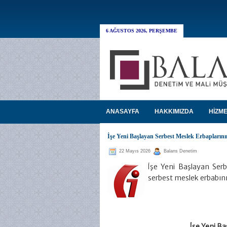
6 AĞUSTOS 2026, PERŞEMBE
ANASAYFA
HAKKIMIZDA
HİZME
İşe Yeni Başlayan Serbest Meslek Erbaplarını
22 Mayıs 2026
Balans Denetim
İşe Yeni Başlayan Serb
serbest meslek erbabını
İşe Yeni Ba