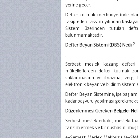
yerine geçer.
Defter tutmak mecburiyetinde ola
takip eden takvim yılından başlay
Sistemi üzerinden tutulan deft
bulunmamaktadır.
Defter Beyan Sistemi (DBS) Nedir?
Serbest meslek kazanç defteri t
mükelleflerden defter tutmak zor
saklanmasına ve ibrazına, vergi 
elektronik beyan ve bildirim sistemler
Defter Beyan Sistemine, işe başlama 
kadar başvuru yapılması gerekmekte
Düzenlenmesi Gereken Belgeler Nele
Serbest meslek erbabı, mesleki faal
tanzim etmek ve bir nüshasını müşt
e-Serbest Meslek Makbuzu (e-SMM) 