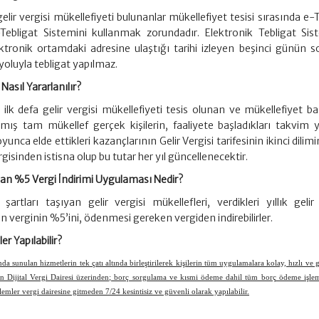
elir vergisi mükellefiyeti bulunanlar mükellefiyet tesisi sırasında e-
Tebligat Sistemini kullanmak zorundadır. Elektronik Tebligat Sist
ektronik ortamdaki adresine ulaştığı tarihi izleyen beşinci günün 
 yoluyla tebligat yapılmaz.
asıl Yararlanılır?
 ilk defa gelir vergisi mükellefiyeti tesis olunan ve mükellefiyet b
amış tam mükellef gerçek kişilerin, faaliyete başladıkları takvim y
nca elde ettikleri kazançlarının Gelir Vergisi tarifesinin ikinci dilim
rgisinden istisna olup bu tutar her yıl güncellenecektir.
an %5 Vergi İndirimi Uygulaması Nedir?
şartları taşıyan gelir vergisi mükellefleri, verdikleri yıllık gelir 
verginin %5’ini, ödenmesi gereken vergiden indirebilirler.
er Yapılabilir?
da sunulan hizmetlerin tek çatı altında birleştirilerek kişilerin tüm uygulamalara kolay, hızlı ve 
len Dijital Vergi Dairesi üzerinden; borç sorgulama ve kısmi ödeme dahil tüm borç ödeme işlem
işlemler vergi dairesine gitmeden 7/24 kesintisiz ve güvenli olarak yapılabilir.