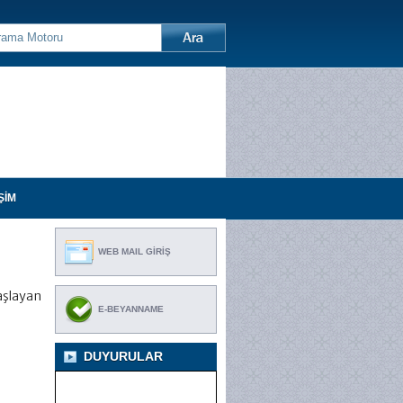
ŞİM
WEB MAIL GİRİŞ
aşlayan
E-BEYANNAME
DUYURULAR