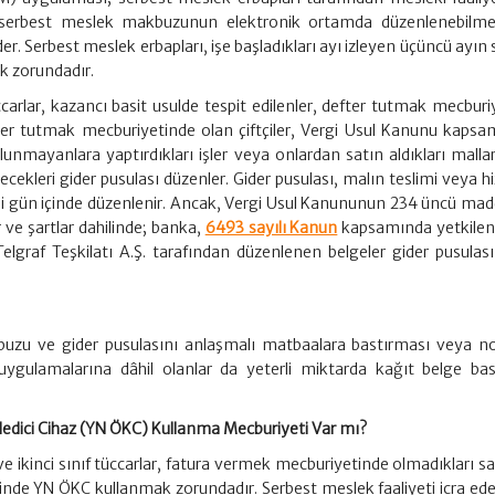
nen serbest meslek makbuzunun elektronik ortamda düzenlenebilme
der. Serbest meslek erbapları, işe başladıkları ayı izleyen üçüncü ayı
 zorundadır.
 tüccarlar, kazancı basit usulde tespit edilenler, defter tutmak mecbur
ter tutmak mecburiyetinde olan çiftçiler, Vergi Usul Kanunu kapsa
nmayanlara yaptırdıkları işler veya onlardan satın aldıkları mallar 
cekleri gider pusulası düzenler. Gider pusulası, malın teslimi veya h
edi gün içinde düzenlenir. Ancak, Vergi Usul Kanununun 234 üncü mad
r ve şartlar dahilinde; banka,
6493 sayılı Kanun
kapsamında yetkilend
lgraf Teşkilatı A.Ş. tarafından düzenlenen belgeler gider pusulası
buzu ve gider pusulasını anlaşmalı matbaalara bastırması veya no
 uygulamalarına dâhil olanlar da yeterli miktarda kağıt belge ba
dedici Cihaz (YN ÖKC) Kullanma Mecburiyeti Var mı?
ve ikinci sınıf tüccarlar, fatura vermek mecburiyetinde olmadıkları sa
esinde YN ÖKC kullanmak zorundadır. Serbest meslek faaliyeti icra ed