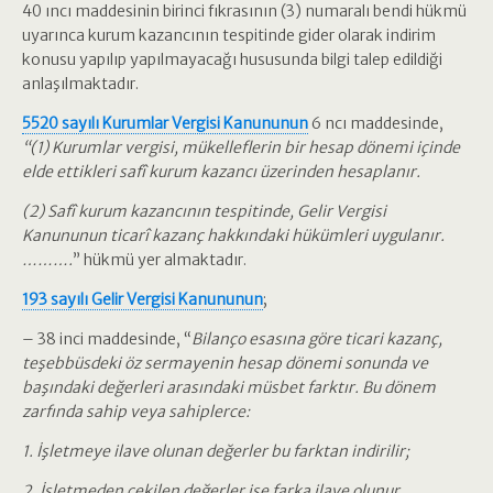
40 ıncı maddesinin birinci fıkrasının (3) numaralı bendi hükmü
uyarınca kurum kazancının tespitinde gider olarak indirim
konusu yapılıp yapılmayacağı hususunda bilgi talep edildiği
anlaşılmaktadır.
5520 sayılı Kurumlar Vergisi Kanununun
6 ncı maddesinde,
“(1) Kurumlar vergisi, mükelleflerin bir hesap dönemi içinde
elde ettikleri safî kurum kazancı üzerinden hesaplanır.
(2) Safî kurum kazancının tespitinde, Gelir Vergisi
Kanununun ticarî kazanç hakkındaki hükümleri uygulanır.
……….
” hükmü yer almaktadır.
193 sayılı Gelir Vergisi Kanununun
;
– 38 inci maddesinde, “
Bilanço esasına göre ticari kazanç,
teşebbüsdeki öz sermayenin hesap dönemi sonunda ve
başındaki değerleri arasındaki müsbet farktır. Bu dönem
zarfında sahip veya sahiplerce:
1. İşletmeye ilave olunan değerler bu farktan indirilir;
2. İşletmeden çekilen değerler ise farka ilave olunur.