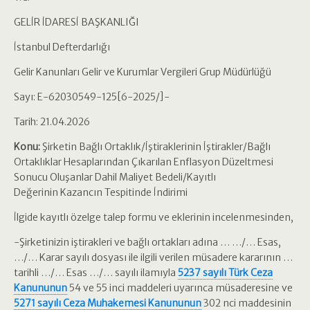
GELİR İDARESİ BAŞKANLIĞI
İstanbul Defterdarlığı
Gelir Kanunları Gelir ve Kurumlar Vergileri Grup Müdürlüğü
Sayı: E-62030549-125[6-2025/]-
Tarih: 21.04.2026
Konu:
Şirketin Bağlı Ortaklık/İştiraklerinin İştirakler/Bağlı
Ortaklıklar Hesaplarından Çıkarılan Enflasyon Düzeltmesi
Sonucu Oluşanlar Dahil Maliyet Bedeli/Kayıtlı
Değerinin Kazancın Tespitinde İndirimi
İlgide kayıtlı özelge talep formu ve eklerinin incelenmesinden,
-Şirketinizin iştirakleri ve bağlı ortakları adına … …/… Esas,
…/… Karar sayılı dosyası ile ilgili verilen müsadere kararının …
tarihli …/… Esas …/… sayılı ilamıyla
5237 sayılı Türk Ceza
Kanununun
54 ve 55 inci maddeleri uyarınca müsaderesine ve
5271 sayılı Ceza Muhakemesi Kanununun
302 nci maddesinin