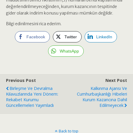
maddesinin birinci fıkrasının (3) numaralı bendi kapsamında
değerlendirilmeyeceğinden, kurum kazancının tespitinde
gider olarak indirim konusu yapılması mümkün değildir.
Bilgi edinilmesini rica ederim.
Facebook
Twitter
LinkedIn
WhatsApp
Previous Post
Next Post
Birleşme Ve Devralma
Kalkınma Ajansı Ve
Kılavuzlarında Yeni Dönem:
Cumhurbaşkanlığı Hibeleri
Rekabet Kurumu
Kurum Kazancına Dahil
Güncellemeleri Yayımladı
Edilmeyecek
Back to top