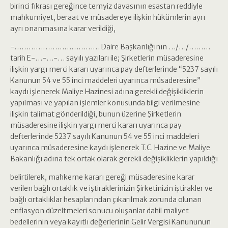
birinci fıkrası gereğince temyiz davasının esastan reddiyle
mahkumiyet, beraat ve müsadereye ilişkin hükümlerin ayrı
ayrı onanmasına karar verildiği,
-……………………………… Daire Başkanlığının …/…/………
tarih E-…-…-… sayılı yazıları ile; Şirketlerin müsaderesine
ilişkin yargı merci kararı uyarınca pay defterlerinde “5237 sayılı
Kanunun 54 ve 55 inci maddeleri uyarınca müsaderesine”
kaydı işlenerek Maliye Hazinesi adına gerekli değişikliklerin
yapılması ve yapılan işlemler konusunda bilgi verilmesine
ilişkin talimat gönderildiği, bunun üzerine Şirketlerin
müsaderesine ilişkin yargı merci kararı uyarınca pay
defterlerinde 5237 sayılı Kanunun 54 ve 55 inci maddeleri
uyarınca müsaderesine kaydı işlenerek T.C. Hazine ve Maliye
Bakanlığı adına tek ortak olarak gerekli değişikliklerin yapıldığı
belirtilerek, mahkeme kararı gereği müsaderesine karar
verilen bağlı ortaklık ve iştiraklerinizin Şirketinizin iştirakler ve
bağlı ortaklıklar hesaplarından çıkarılmak zorunda olunan
enflasyon düzeltmeleri sonucu oluşanlar dahil maliyet
bedellerinin veya kayıtlı değerlerinin Gelir Vergisi Kanununun