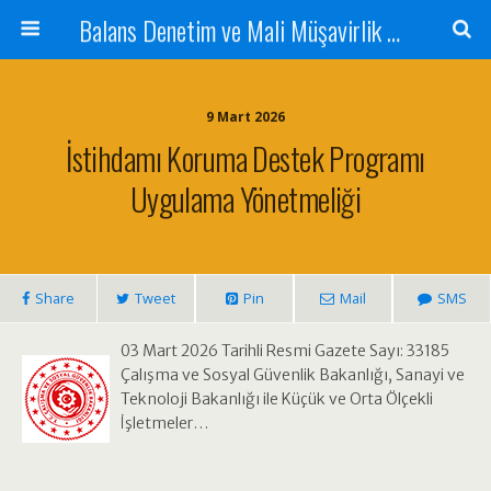
Balans Denetim ve Mali Müşavirlik Hizmetleri
9 Mart 2026
İstihdamı Koruma Destek Programı
Uygulama Yönetmeliği
Share
Tweet
Pin
Mail
SMS
03 Mart 2026 Tarihli Resmi Gazete Sayı: 33185
Çalışma ve Sosyal Güvenlik Bakanlığı, Sanayi ve
Teknoloji Bakanlığı ile Küçük ve Orta Ölçekli
İşletmeler…