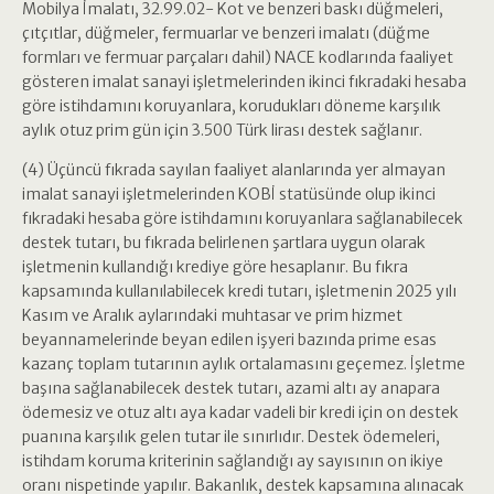
Mobilya İmalatı, 32.99.02- Kot ve benzeri baskı düğmeleri,
çıtçıtlar, düğmeler, fermuarlar ve benzeri imalatı (düğme
formları ve fermuar parçaları dahil) NACE kodlarında faaliyet
gösteren imalat sanayi işletmelerinden ikinci fıkradaki hesaba
göre istihdamını koruyanlara, korudukları döneme karşılık
aylık otuz prim gün için 3.500 Türk lirası destek sağlanır.
(4) Üçüncü fıkrada sayılan faaliyet alanlarında yer almayan
imalat sanayi işletmelerinden KOBİ statüsünde olup ikinci
fıkradaki hesaba göre istihdamını koruyanlara sağlanabilecek
destek tutarı, bu fıkrada belirlenen şartlara uygun olarak
işletmenin kullandığı krediye göre hesaplanır. Bu fıkra
kapsamında kullanılabilecek kredi tutarı, işletmenin 2025 yılı
Kasım ve Aralık aylarındaki muhtasar ve prim hizmet
beyannamelerinde beyan edilen işyeri bazında prime esas
kazanç toplam tutarının aylık ortalamasını geçemez. İşletme
başına sağlanabilecek destek tutarı, azami altı ay anapara
ödemesiz ve otuz altı aya kadar vadeli bir kredi için on destek
puanına karşılık gelen tutar ile sınırlıdır. Destek ödemeleri,
istihdam koruma kriterinin sağlandığı ay sayısının on ikiye
oranı nispetinde yapılır. Bakanlık, destek kapsamına alınacak