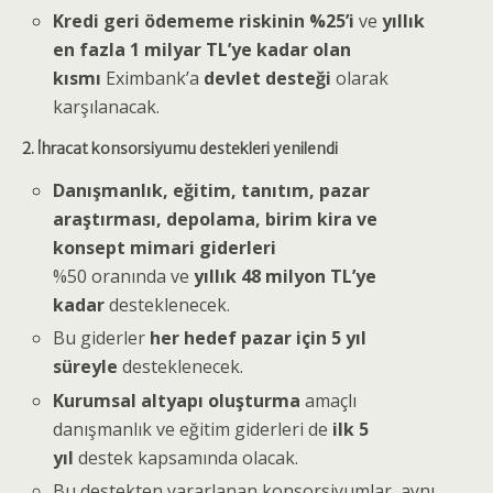
Kredi geri ödememe riskinin %25’i
ve
yıllık
en fazla 1 milyar TL’ye kadar olan
kısmı
Eximbank’a
devlet desteği
olarak
karşılanacak.
2. İhracat konsorsiyumu destekleri yenilendi
Danışmanlık, eğitim, tanıtım, pazar
araştırması, depolama, birim kira ve
konsept mimari giderleri
%50 oranında ve
yıllık 48 milyon TL’ye
kadar
desteklenecek.
Bu giderler
her hedef pazar için 5 yıl
süreyle
desteklenecek.
Kurumsal altyapı oluşturma
amaçlı
danışmanlık ve eğitim giderleri de
ilk 5
yıl
destek kapsamında olacak.
Bu destekten yararlanan konsorsiyumlar, aynı