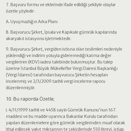
7. Başvuru formu ve eklerinde ifade edildiği şekliyle olaylar
özetle şöyledir:
A. Uyuşmazlığın Arka Planı
8. Başvurucu Şirket, İpsala ve Kapıkule gümrük kapılarında
akaryakıt istasyonu işletmektedir.
9. Başvurucu Şirket, vergiden istisna olan teslimleri nedeniyle
yüklendiği ve indirim yoluyla gideremediği katma değer
vergilerinin (KDV) iadesi talebinde bulunmuştur. Bu talep
üzerine İstanbul Büyük Mükellefler Vergi Dairesi Başkanlığı
(Vergi İdaresi) tarafından başvurucu Şirketin hesaplan
incelenmiş ve 2/3/2009 tarihli vergi inceleme raporu
düzenlenmiştir.
10. Bu raporda Özetle;
i. 4/11/1999 tarihli ve 4458 sayılı Gümrük Kanunu’nun 167.
maddesi ve bu madde uyarınca Bakanlar Kurulu tarafından
yapılan düzenlemelere göre gümrük vergilerinden muaf olarak
ithal edilecek yakıt miktannın tır çekicilerinde 550 litreyi, istiap