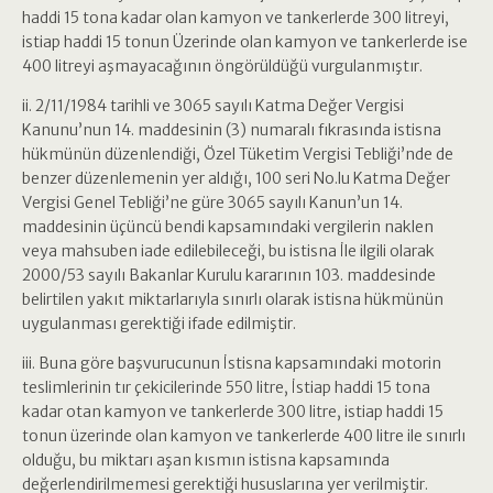
haddi 15 tona kadar olan kamyon ve tankerlerde 300 litreyi,
istiap haddi 15 tonun Üzerinde olan kamyon ve tankerlerde ise
400 litreyi aşmayacağının öngörüldüğü vurgulanmıştır.
ii. 2/11/1984 tarihli ve 3065 sayılı Katma Değer Vergisi
Kanunu’nun 14. maddesinin (3) numaralı fıkrasında istisna
hükmünün düzenlendiği, Özel Tüketim Vergisi Tebliği’nde de
benzer düzenlemenin yer aldığı, 100 seri No.lu Katma Değer
Vergisi Genel Tebliği’ne güre 3065 sayılı Kanun’un 14.
maddesinin üçüncü bendi kapsamındaki vergilerin naklen
veya mahsuben iade edilebileceği, bu istisna İle ilgili olarak
2000/53 sayılı Bakanlar Kurulu kararının 103. maddesinde
belirtilen yakıt miktarlarıyla sınırlı olarak istisna hükmünün
uygulanması gerektiği ifade edilmiştir.
iii. Buna göre başvurucunun İstisna kapsamındaki motorin
teslimlerinin tır çekicilerinde 550 litre, İstiap haddi 15 tona
kadar otan kamyon ve tankerlerde 300 litre, istiap haddi 15
tonun üzerinde olan kamyon ve tankerlerde 400 litre ile sınırlı
olduğu, bu miktarı aşan kısmın istisna kapsamında
değerlendirilmemesi gerektiği hususlarına yer verilmiştir.