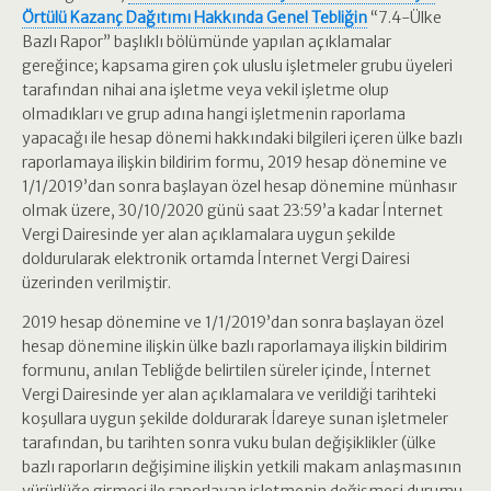
Örtülü Kazanç Dağıtımı Hakkında Genel Tebliğin
“7.4-Ülke
Bazlı Rapor” başlıklı bölümünde yapılan açıklamalar
gereğince; kapsama giren çok uluslu işletmeler grubu üyeleri
tarafından nihai ana işletme veya vekil işletme olup
olmadıkları ve grup adına hangi işletmenin raporlama
yapacağı ile hesap dönemi hakkındaki bilgileri içeren ülke bazlı
raporlamaya ilişkin bildirim formu, 2019 hesap dönemine ve
1/1/2019’dan sonra başlayan özel hesap dönemine münhasır
olmak üzere, 30/10/2020 günü saat 23:59’a kadar İnternet
Vergi Dairesinde yer alan açıklamalara uygun şekilde
doldurularak elektronik ortamda İnternet Vergi Dairesi
üzerinden verilmiştir.
2019 hesap dönemine ve 1/1/2019’dan sonra başlayan özel
hesap dönemine ilişkin ülke bazlı raporlamaya ilişkin bildirim
formunu, anılan Tebliğde belirtilen süreler içinde, İnternet
Vergi Dairesinde yer alan açıklamalara ve verildiği tarihteki
koşullara uygun şekilde doldurarak İdareye sunan işletmeler
tarafından, bu tarihten sonra vuku bulan değişiklikler (ülke
bazlı raporların değişimine ilişkin yetkili makam anlaşmasının