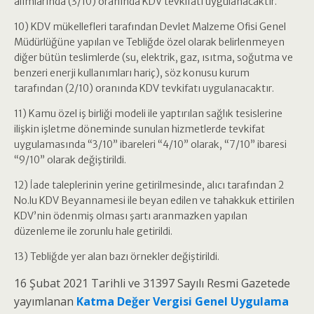
alımlarında (3/10) oranında KDV tevkifatı uygulanacaktır.
10) KDV mükellefleri tarafından Devlet Malzeme Ofisi Genel
Müdürlüğüne yapılan ve Tebliğde özel olarak belirlenmeyen
diğer bütün teslimlerde (su, elektrik, gaz, ısıtma, soğutma ve
benzeri enerji kullanımları hariç), söz konusu kurum
tarafından (2/10) oranında KDV tevkifatı uygulanacaktır.
11) Kamu özel iş birliği modeli ile yaptırılan sağlık tesislerine
ilişkin işletme döneminde sunulan hizmetlerde tevkifat
uygulamasında “3/10” ibareleri “4/10” olarak, “7/10” ibaresi
“9/10” olarak değiştirildi.
12) İade taleplerinin yerine getirilmesinde, alıcı tarafından 2
No.lu KDV Beyannamesi ile beyan edilen ve tahakkuk ettirilen
KDV’nin ödenmiş olması şartı aranmazken yapılan
düzenleme ile zorunlu hale getirildi.
13) Tebliğde yer alan bazı örnekler değiştirildi.
16 Şubat 2021 Tarihli ve 31397 Sayılı Resmi Gazetede
yayımlanan
Katma Değer Vergisi Genel Uygulama