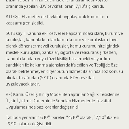
Baskı ve basım hizmetlerinde alıcılar tarafından (5/10)
oranında yapılan KDV tevkifatı oranı 7/10’a çıkarıldı.
8) Diğer Hizmetler de tevkifat uygulayacak kurumların
kapsamı genişletildi.
5018 sayılı Kanuna ekli cetveller kapsamındaki idare, kurum ve
kuruluşlar, kanunla kurulan kamu kurum ve kuruluşlara ilave
olarak döner sermayeli kuruluşlar, kamu kurumu niteliğindeki
meslek kuruluşları, bankalar, sigorta ve reasürans şirketleri,
kanunla kurulan veya tüzel kişiliği haiz emekli ve yardım
sandıkları ile kalkınma ajansları da ifa edilen ve Tebliğde özel
olarak belirlenmeyen diğer bütün hizmet ifalarında söz konusu
alıcılar tarafından (5/10) oranında KDV tevkifatı
uygulayacaklardır.
9-) Kamu Özel İş Birliği Modeli ile Yaptırılan Sağlık Tesislerine
İlişkin İşletme Döneminde Sunulan Hizmetlerde Tevkifat
Uygulamasında bazı oranlar değiştirildi.
Tabloda yer alan “3/10” ibareleri “4/10” olarak, “7/10” ibaresi
“9/10” olarak değiştirildi.