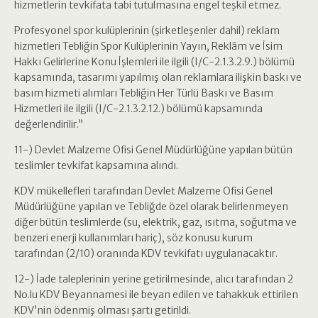
hizmetlerin tevkifata tabi tutulmasına engel teşkil etmez.
Profesyonel spor kulüplerinin (şirketleşenler dahil) reklam
hizmetleri Tebliğin Spor Kulüplerinin Yayın, Reklâm ve İsim
Hakkı Gelirlerine Konu İşlemleri ile ilgili (I/C-2.1.3.2.9.) bölümü
kapsamında, tasarımı yapılmış olan reklamlara ilişkin baskı ve
basım hizmeti alımları Tebliğin Her Türlü Baskı ve Basım
Hizmetleri ile ilgili (I/C-2.1.3.2.12.) bölümü kapsamında
değerlendirilir.”
11-) Devlet Malzeme Ofisi Genel Müdürlüğüne yapılan bütün
teslimler tevkifat kapsamına alındı.
KDV mükellefleri tarafından Devlet Malzeme Ofisi Genel
Müdürlüğüne yapılan ve Tebliğde özel olarak belirlenmeyen
diğer bütün teslimlerde (su, elektrik, gaz, ısıtma, soğutma ve
benzeri enerji kullanımları hariç), söz konusu kurum
tarafından (2/10) oranında KDV tevkifatı uygulanacaktır.
12-) İade taleplerinin yerine getirilmesinde, alıcı tarafından 2
No.lu KDV Beyannamesi ile beyan edilen ve tahakkuk ettirilen
KDV’nin ödenmiş olması şartı getirildi.