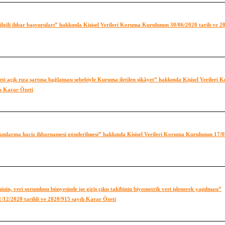
e ilgili ihbar başvuruları” hakkında Kişisel Verileri Koruma Kurulunun 30/06/2020 tarih ve 2
izmeti açık rıza şartına bağlaması sebebiyle Kuruma iletilen şikâyet” hakkında Kişisel Verileri
lı Karar Özeti
 yakınlarına haciz ihbarnamesi gönderilmesi” hakkında Kişisel Verileri Koruma Kurulunun 17/
nin, veri sorumlusu bünyesinde işe giriş çıkış takibinin biyometrik veri işlenerek yapılması”
/12/2020 tarihli ve 2020/915 sayılı Karar Özeti