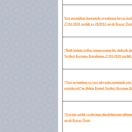
Veri sorumlusu hastanede uygulanan beyaz kod ka
27/01/2020 tarihli ve 2020/63 sayılı Karar Özet
“İlgili kişinin irtibat numarasının bir elektrik 
Verileri Koruma Kurulunun 27/01/2020 tarihli 
“Veri sorumlusu ve veri işleyenin tespitinde g
getirileceği”ne ilişkin Kişisel Verileri Koruma
“Geçmiş sağlık verilerinin düzeltilmesine/silin
sayılı Karar Özeti