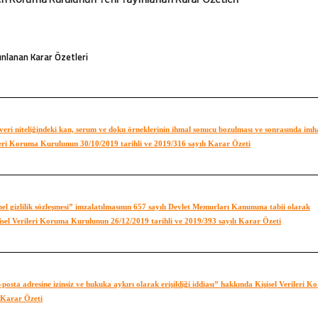
yınlanan Karar Özetleri
l veri niteliğindeki kan, serum ve doku örneklerinin ihmal sonucu bozulması ve sonrasında imh
rileri Koruma Kurulunun 30/10/2019 tarihli ve 2019/316 sayılı Karar Özeti
el gizlilik sözleşmesi” imzalatılmasının 657 sayılı Devlet Memurları Kanununa tabii olarak
 Kişisel Verileri Koruma Kurulunun 26/12/2019 tarihli ve 2019/393 sayılı Karar Özeti
 e-posta adresine izinsiz ve hukuka aykırı olarak erişildiği iddiası” hakkında Kişisel Verileri 
 Karar Özeti