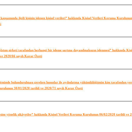
psamında ilgili kişinin işlenen kişisel verileri” hakkında Kişisel Verileri Koruma Kurulunu
i
dağıtım şirketi tarafından herhangi bir işleme şartına dayanılmaksızın işlenmesi” hakkında Kişi
ve 2020/66 sayılı Karar Özeti
öz önünde bulundurulması gereken hususlar ile aydınlatma yükümlülüğünün kim tarafından yer
 Kurulunun 30/01/2020 tarihli ve 2020/71 sayılı Karar Özeti
mesine yönelik şikâyetler” hakkında Kişisel Verileri Koruma Kurulunun 06/02/2020 tarihli ve 