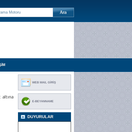
ŞİM
WEB MAIL GİRİŞ
 altına
E-BEYANNAME
DUYURULAR