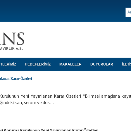
TLERİMİZ
HEDEFLERİMİZ
MAKALELER
DUYURULAR
İLETİ
nlanan Karar Özetleri
 Kurulunun Yeni Yayınlanan Karar Özetleri “Bilimsel amaçlarla kayıt
eliğindeki kan, serum ve dok…
leri Koruma Kurulunun Yeni Yayınlanan Karar Özetleri