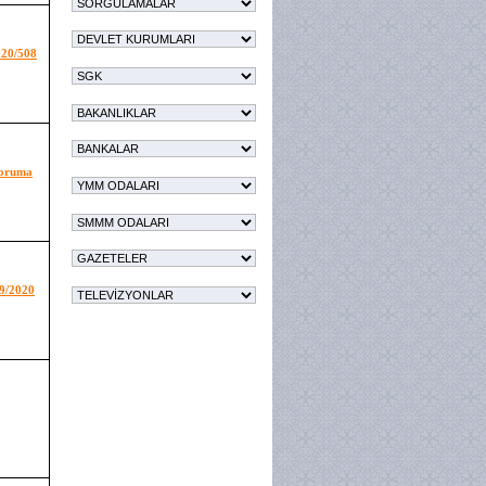
020/508
 Koruma
09/2020