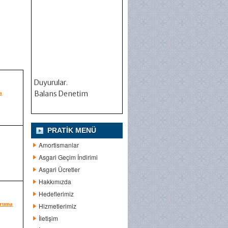
Duyurular.
Balans Denetim
a
PRATIK MENÜ
Amortismanlar
Asgari Geçim İndirimi
Asgari Ücretler
Hakkımızda
Hedeflerimiz
Koruma
Hizmetlerimiz
İletişim