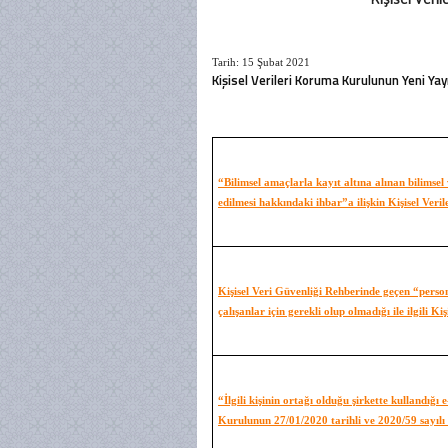
Tarih: 15 Şubat 2021
Kişisel Verileri Koruma Kurulunun Yeni Ya
“Bilimsel amaçlarla kayıt altına alınan bilimse
edilmesi hakkındaki ihbar”a ilişkin Kişisel Ve
Kişisel Veri Güvenliği Rehberinde geçen “person
çalışanlar için gerekli olup olmadığı ile ilgili
“İlgili kişinin ortağı olduğu şirkette kullandığı
Kurulunun 27/01/2020 tarihli ve 2020/59 sayılı