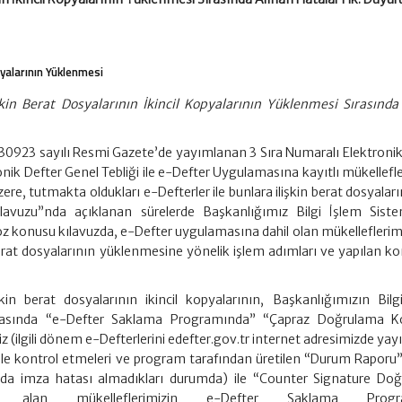
pyalarının Yüklenmesi
şkin Berat Dosyalarının İkincil Kopyalarının Yüklenmesi Sırasında
ve 30923 sayılı Resmi Gazete’de yayımlanan 3 Sıra Numaralı Elektroni
tronik Defter Genel Tebliği ile e-Defter Uygulamasına kayıtlı mükellefl
 tutmakta oldukları e-Defterler ile bunlara ilişkin berat dosyaların 
lavuzu”nda açıklanan sürelerde Başkanlığımız Bilgi İşlem Siste
Söz konusu kılavuzda, e-Defter uygulamasına dahil olan mükelleflerimi
 berat dosyalarının yüklenmesine yönelik işlem adımları ve yapılan ko
şkin berat dosyalarının ikincil kopyalarının, Başkanlığımızın Bilg
ırasında “e-Defter Saklama Programında” “Çapraz Doğrulama K
iz (ilgili dönem e-Defterlerini edefter.gov.tr internet adresimizde ya
ile kontrol etmeleri ve program tarafından üretilen “Durum Raporu
larında imza hatası almadıkları durumda) ile “Counter Signature Do
sı alan mükelleflerimizin e-Defter Saklama Progra