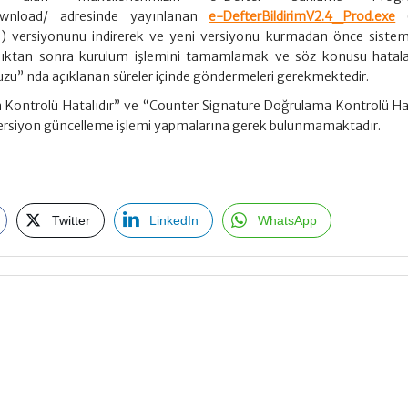
/download/ adresinde yayınlanan
e-DefterBildirimV2.4_Prod.exe
(
) versiyonunu indirerek ve yeni versiyonu kurmadan önce sistem
ırdıktan sonra kurulum işlemini tamamlamak ve söz konusu hatala
uzu” nda açıklanan süreler içinde göndermeleri gerekmektedir.
 Kontrolü Hatalıdır” ve “Counter Signature Doğrulama Kontrolü Hat
versiyon güncelleme işlemi yapmalarına gerek bulunmamaktadır.
Twitter
LinkedIn
WhatsApp