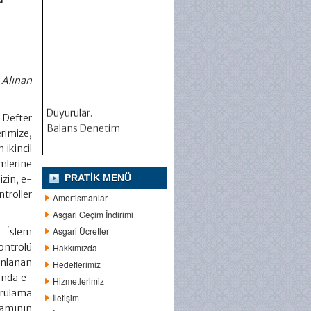
 Alınan
Duyurular.
k Defter
Balans Denetim
erimize,
ikincil
mlerine
PRATIK MENÜ
zin, e-
ntroller
Amortismanlar
Asgari Geçim İndirimi
Asgari Ücretler
i İşlem
ontrolü
Hakkımızda
yınlanan
Hedeflerimiz
”nda e-
Hizmetlerimiz
ğrulama
İletişim
mının