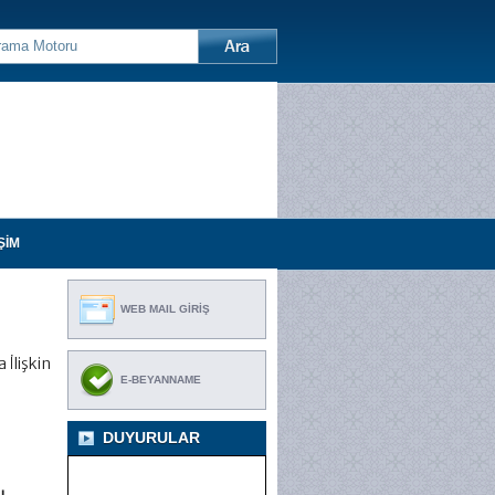
ŞİM
WEB MAIL GİRİŞ
 İlişkin
E-BEYANNAME
DUYURULAR
u