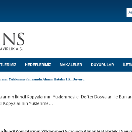
TLERİMİZ
HEDEFLERİMİZ
MAKALELER
DUYURULAR
İLETİ
larının Yüklenmesi Sırasında Alınan Hatalar Hk. Duyuru
arının İkincil Kopyalarının Yüklenmesi e-Defter Dosyaları İle Bunlara
ncil Kopyalarının Yüklenme…
n İkincil Kopyalarının Yüklenmesi Sırasında Alınan Hatalar Hk. Duyur