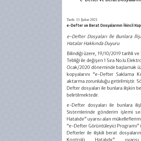
Tarih: 11 Şubat 2021
e-Defter ve Berat Dosyalarının İkincil Ko
e-Defter Dosyaları İle Bunlara İli
Hatalar Hakkında Duyuru
Bilindiği üzere, 19/10/2019 tarihli 
Tebliği ile değişen 1 Sıra No.lu Elek
Ocak/2020 döneminde başlamak üzere,
kopyalarını “e-Defter Saklama Kı
aktarma zorunluluğu getirilmiştir. 
Defter dosyaları ile bunlara ilişkin
belirtilmektedir.
e-Defter dosyaları ile bunlara ili
Sistemlerinde gönderim işlemi s
Hatalıdır” uyarısı alan mükelleflerim
“e-Defter Görüntüleyici Programı” 
Defterler ile ilişkili berat dosya
Kontrolü Hatalıdır” uyarı