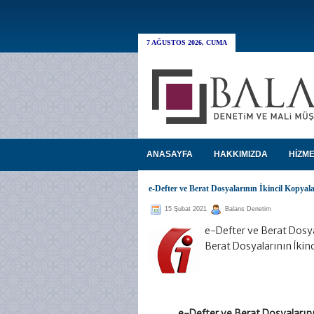
7 AĞUSTOS 2026, CUMA
ANASAYFA
HAKKIMIZDA
HİZME
e-Defter ve Berat Dosyalarının İkincil Kopya
15 Şubat 2021
Balans Denetim
e-Defter ve Berat Dosyal
Berat Dosyalarının İki
e-Defter ve Berat Dosyalarını