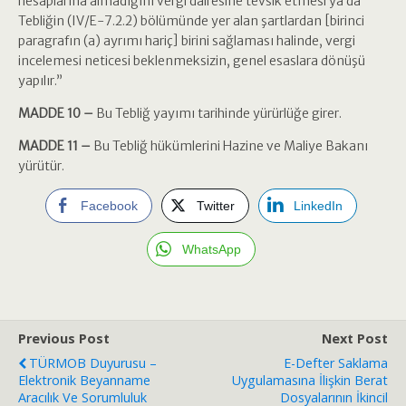
hesaplarına almadığını vergi dairesine tevsik etmesi ya da
Tebliğin (IV/E-7.2.2) bölümünde yer alan şartlardan [birinci
paragrafın (a) ayrımı hariç] birini sağlaması halinde, vergi
incelemesi neticesi beklenmeksizin, genel esaslara dönüşü
yapılır.”
MADDE 10 –
Bu Tebliğ yayımı tarihinde yürürlüğe girer.
MADDE 11 –
Bu Tebliğ hükümlerini Hazine ve Maliye Bakanı
yürütür.
Facebook
Twitter
LinkedIn
WhatsApp
Previous Post
Next Post
TÜRMOB Duyurusu –
E-Defter Saklama
Elektronik Beyanname
Uygulamasına İlişkin Berat
Aracılık Ve Sorumluluk
Dosyalarının İkincil