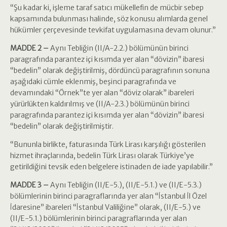
“Şu kadar ki, işleme taraf satıcı mükellefin de mücbir sebep
kapsamında bulunması halinde, söz konusu alımlarda genel
hükümler çerçevesinde tevkifat uygulamasına devam olunur.”
MADDE 2 –
Aynı Tebliğin (II/A-2.2.) bölümünün birinci
paragrafında parantez içi kısımda yer alan “dövizin” ibaresi
“bedelin” olarak değiştirilmiş, dördüncü paragrafının sonuna
aşağıdaki cümle eklenmiş, beşinci paragrafında ve
devamındaki “Örnek”te yer alan “döviz olarak” ibareleri
yürürlükten kaldırılmış ve (II/A-2.3.) bölümünün birinci
paragrafında parantez içi kısımda yer alan “dövizin” ibaresi
“bedelin” olarak değiştirilmiştir.
“Bununla birlikte, faturasında Türk Lirası karşılığı gösterilen
hizmet ihraçlarında, bedelin Türk Lirası olarak Türkiye’ye
getirildiğini tevsik eden belgelere istinaden de iade yapılabilir.”
MADDE 3 –
Aynı Tebliğin (II/E-5.), (II/E-5.1.) ve (II/E-5.3.)
bölümlerinin birinci paragraflarında yer alan “İstanbul İl Özel
İdaresine” ibareleri “İstanbul Valiliğine” olarak, (II/E-5.) ve
(II/E-5.1.) bölümlerinin birinci paragraflarında yer alan