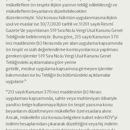
mükelleflere ön tespite ilişkin yazının tebliğ edilebileceği ve
mükelleflerin beyanlarını düzeltebilecekleri
düzenlenmiştir. Söz konusu hükmün uygulanmasına ilişkin
usul ve esaslar ise 30/7/2020 tarihli ve 31201 sayılı Resmî
Gazete’de yayımlanan 519 Sıra No.lu Vergi Usul Kanunu Genel
Tebliğinde belirlenmiştir. Buna göre, 213 sayılı Kanunun 370
inci maddesinin (b) fıkrasında yer alan uygulama kapsamında
ön tespit ve izah değerlendirme komisyonlarınca yapılması
gereken işlemler 519 Sıra No.lu Vergi Usul Kanunu Genel
Tebliğindeki açıklamalara göre yerine
getirilir, mezkur uygulama kapsamına girmeyen işlemler
bakımından ise bu Tebliğin bu bölümündeki açıklamalar
uygulanır.”
“213 sayılı Kanunun 370 inci maddesinin (b) fıkrası
uygulaması kapsamında, sahte veya muhteviyatı itibariyle
yanıltıcı belge kullanmaya ilişkin ön tespit yazısına konu
beyanlarını düzeltmeyen mükellefler özel esaslara alınır.
Ancak, mükellefin söz konusu belgelere isabet eden KDV’yi
indirim hesaplarından çıkararak düzelttiğini veya hiç indirim