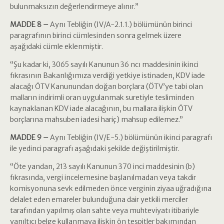
bulunmaksızın değerlendirmeye alınır.”
MADDE 8 –
Aynı Tebliğin (IV/A-2.1.1.) bölümünün birinci
paragrafının birinci cümlesinden sonra gelmek üzere
aşağıdaki cümle eklenmiştir.
“Şu kadar ki, 3065 sayılı Kanunun 36 ncı maddesinin ikinci
fıkrasının Bakanlığımıza verdiği yetkiye istinaden, KDV iade
alacağı ÖTV Kanunundan doğan borçlara (ÖTV’ye tabi olan
malların indirimli oran uygulanmak suretiyle tesliminden
kaynaklanan KDV iade alacağının, bu mallara ilişkin ÖTV
borçlarına mahsuben iadesi hariç) mahsup edilemez.”
MADDE 9 –
Aynı Tebliğin (IV/E-5.) bölümünün ikinci paragrafı
ile yedinci paragrafı aşağıdaki şekilde değiştirilmiştir.
“Öte yandan, 213 sayılı Kanunun 370 inci maddesinin (b)
fıkrasında, vergi incelemesine başlanılmadan veya takdir
komisyonuna sevk edilmeden önce verginin ziyaa uğradığına
delalet eden emareler bulunduğuna dair yetkili merciler
tarafından yapılmış olan sahte veya muhteviyatı itibariyle
yanıltıcı belge kullanmaya ilişkin ön tespitler bakımından