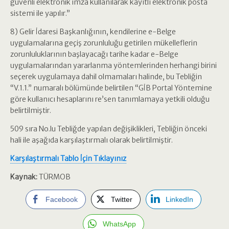
güvenli elektronik imza kullanılarak kayıtlı elektronik posta
sistemi ile yapılır.”
8) Gelir İdaresi Başkanlığının, kendilerine e-Belge
uygulamalarına geçiş zorunluluğu getirilen mükelleflerin
zorunluluklarının başlayacağı tarihe kadar e-Belge
uygulamalarından yararlanma yöntemlerinden herhangi birini
seçerek uygulamaya dahil olmamaları halinde, bu Tebliğin
“V.1.1.” numaralı bölümünde belirtilen “GİB Portal Yöntemine
göre kullanıcı hesaplarını re’sen tanımlamaya yetkili olduğu
belirtilmiştir.
509 sıra No.lu Tebliğde yapılan değişiklikleri, Tebliğin önceki
hali ile aşağıda karşılaştırmalı olarak belirtilmiştir.
Karşılaştırmalı Tablo İçin Tıklayınız
Kaynak:
TÜRMOB
Facebook
Twitter
LinkedIn
WhatsApp