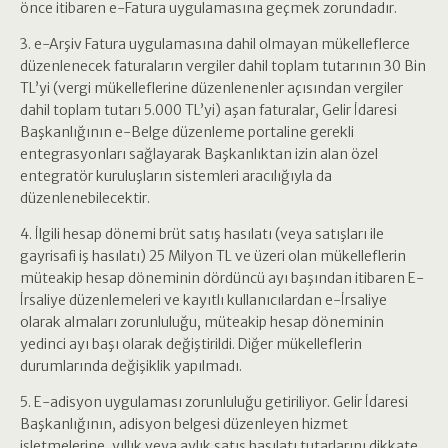
önce itibaren e-Fatura uygulamasına geçmek zorundadır.
3. e-Arşiv Fatura uygulamasına dahil olmayan mükelleflerce
düzenlenecek faturaların vergiler dahil toplam tutarının 30 Bin
TL’yi (vergi mükelleflerine düzenlenenler açısından vergiler
dahil toplam tutarı 5.000 TL’yi) aşan faturalar, Gelir İdaresi
Başkanlığının e-Belge düzenleme portaline gerekli
entegrasyonları sağlayarak Başkanlıktan izin alan özel
entegratör kuruluşların sistemleri aracılığıyla da
düzenlenebilecektir.
4. İlgili hesap dönemi brüt satış hasılatı (veya satışları ile
gayrisafi iş hasılatı) 25 Milyon TL ve üzeri olan mükelleflerin
müteakip hesap döneminin dördüncü ayı başından itibaren E-
İrsaliye düzenlemeleri ve kayıtlı kullanıcılardan e-İrsaliye
olarak almaları zorunluluğu, müteakip hesap döneminin
yedinci ayı başı olarak değiştirildi. Diğer mükelleflerin
durumlarında değişiklik yapılmadı.
5. E-adisyon uygulaması zorunluluğu getiriliyor. Gelir İdaresi
Başkanlığının, adisyon belgesi düzenleyen hizmet
işletmelerine, yıllık veya aylık satış hasılatı tutarlarını dikkate