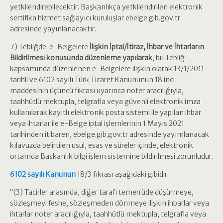
yetkilendirebilecektir. Başkanlıkça yetkilendirilen elektronik
sertifika hizmet sağlayıcı kuruluşlar ebelge.gib.gov.tr
adresinde yayınlanacaktır.
7) Tebliğde. e-Belgelere
İlişkin İptal/İtiraz, İhbar ve İhtarların
Bildirilmesi konusunda düzenleme yapılarak
, bu Tebliğ
kapsamında düzenlenen e-Belgelere ilişkin olarak 13/1/2011
tarihli ve 6102 sayılı Türk Ticaret Kanununun 18 inci
maddesinin üçüncü fıkrası uyarınca noter aracılığıyla,
taahhütlü mektupla, telgrafla veya güvenli elektronik imza
kullanılarak kayıtlı elektronik posta sistemi ile yapılan ihbar
veya ihtarlar ile e-Belge iptal işlemlerinin 1 Mayıs 2021
tarihinden itibaren, ebelge.gib.gov.tr adresinde yayımlanacak
kılavuzda belirtilen usul, esas ve süreler içinde, elektronik
ortamda Başkanlık bilgi işlem sistemine bildirilmesi zorunludur.
6102 sayılı Kanunun
18/3 fıkrası aşağıdaki gibidir.
“(3) Tacirler arasında, diğer tarafı temerrüde düşürmeye,
sözleşmeyi feshe, sözleşmeden dönmeye ilişkin ihbarlar veya
ihtarlar noter aracılığıyla, taahhütlü mektupla, telgrafla veya