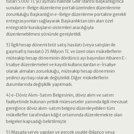
tutarı 5.000 TL’yi) aşması halinde Gelir İdaresi Başkanlığınca
sunulan e-Belge düzenleme portali üzerinden düzenlenme
zorunluluğu Başkanlığın e-Belge düzenleme portaline gerekli
entegrasyonları sağlayarak Başkanlıktan izin alan özel
entegratör kuruluşların sistemleri aracılığıyla
düzenlenebilmesi yönünde genişletildi.
3) İlgili hesap dönemi brüt satış hasılatı (veya satışları ile
gayrisafi iş hasılatı) 25 Milyon TL ve üzeri olan mükelleflerin
müteakip hesap döneminin dördüncü ayı başından itibaren E-
İrsaliye düzenlemeleri ve kayıtlı kullanıcılardan e-İrsaliye
olarak almaları zorunluluğu, müteakip hesap döneminin
yedinci ayı başı olarak değiştirildi. Diğer mükelleflerin
durumlarında değişiklik yapılmadı.
4) e-Döviz Alım-Satım Belgesinin, döviz alım ve satım
faaliyetinde bulunan yetkili müesseseler yanında ilgili mevzuat
gereğince döviz alım-satım belgesi düzenleyebilen tüm
mükellefler tarafından kâğıt ortamında düzenlemekte olan
belgeleri kapsadığı belirtilmiştir.
5) Masada servis yapılan ve gerçek usulde (bilanço veya