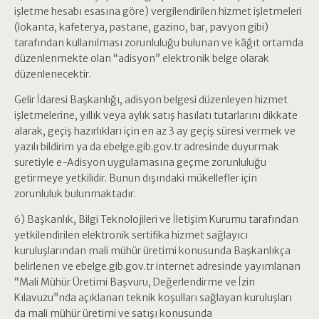
işletme hesabı esasına göre) vergilendirilen hizmet işletmeleri
(lokanta, kafeterya, pastane, gazino, bar, pavyon gibi)
tarafından kullanılması zorunluluğu bulunan ve kâğıt ortamda
düzenlenmekte olan “adisyon” elektronik belge olarak
düzenlenecektir.
Gelir İdaresi Başkanlığı, adisyon belgesi düzenleyen hizmet
işletmelerine, yıllık veya aylık satış hasılatı tutarlarını dikkate
alarak, geçiş hazırlıkları için en az 3 ay geçiş süresi vermek ve
yazılı bildirim ya da ebelge.gib.gov.tr adresinde duyurmak
suretiyle e-Adisyon uygulamasına geçme zorunluluğu
getirmeye yetkilidir. Bunun dışındaki mükellefler için
zorunluluk bulunmaktadır.
6) Başkanlık, Bilgi Teknolojileri ve İletişim Kurumu tarafından
yetkilendirilen elektronik sertifika hizmet sağlayıcı
kuruluşlarından mali mühür üretimi konusunda Başkanlıkça
belirlenen ve ebelge.gib.gov.tr internet adresinde yayımlanan
“Mali Mühür Üretimi Başvuru, Değerlendirme ve İzin
Kılavuzu”nda açıklanan teknik koşulları sağlayan kuruluşları
da mali mühür üretimi ve satışı konusunda