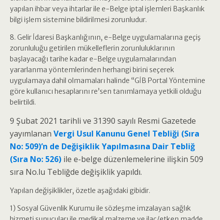
yapılan ihbar veya ihtarlar ile e-Belge iptal işlemleri Başkanlık
bilgi işlem sistemine bildirilmesi zorunludur.
8. Gelir İdaresi Başkanlığının, e-Belge uygulamalarına geçiş
zorunluluğu getirilen mükelleflerin zorunluluklarının
başlayacağı tarihe kadar e-Belge uygulamalarından
yararlanma yöntemlerinden herhangi birini seçerek
uygulamaya dahil olmamaları halinde “GİB Portal Yöntemine
göre kullanıcı hesaplarını re’sen tanımlamaya yetkili olduğu
belirtildi.
9 Şubat 2021 tarihli ve 31390 sayılı Resmi Gazetede
yayımlanan
Vergi Usul Kanunu Genel Tebliği (Sıra
No: 509)’n de Değişiklik Yapılmasına Dair Tebliğ
(Sıra No: 526)
ile e-belge düzenlemelerine ilişkin 509
sıra No.lu Tebliğde değişiklik yapıldı.
Yapılan değişiklikler, özetle aşağıdaki gibidir.
1) Sosyal Güvenlik Kurumu ile sözleşme imzalayan sağlık
hizmeti sunucuları ile medikal malzeme ve ilaç/etken madde