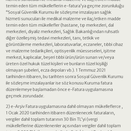
temin eden tüm mükelleflerin e-fatura’ya geçme zorunluluğu
“Sosyal Güvenlik Kurumu ile sözleşme imzalayan sağlık
hizmeti sunucuları ile medikal malzeme ve ilaç/etken madde
temin eden tüm mükellefler (hastane, tıp merkezleri, dal
merkezleri, diyaliz merkezleri, Sağlık Bakanlığından ruhsatlı
diğer özelleşmiş tedavi merkezleri, tanı, tetkik ve
görüntüleme merkezleri, laboratuvarlar, eczaneler, tıbbi cihaz
ve malzeme tedarikçileri, optisyenlik müesseseleri, işitme
merkezi, kaplıcalar, beşeri tıbbi ürün/ürün sunan ve/veya
üreten özel hukuk tüzel kişileri ve bunların tüzel kişiliği
olmayan şubeleri, ecza depoları vb.). 1 Temmuz 2021
tarihinden itibaren, bu tarihten sonra Sosyal Güvenlik Kurumu
ile sözleşme imzalayanlar ise söz konusu Kuruma fatura
düzenlemeye başlamadan önce e-Fatura uygulamasına
geçmek zorundadır.
2) e-Arşiv Fatura uygulamasına dahil olmayan mükelleflerce ,
1 Ocak 2020 tarihinden itibaren düzenlenecek faturaların,
vergiler dahil toplam tutarının 30 Bin TL’yi (vergi
mükelleflerine düzenlenenler açısından vergiler dahil toplam