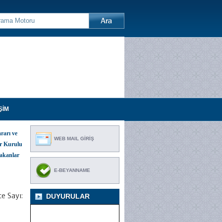
ŞİM
rarı ve
WEB MAIL GİRİŞ
ar Kurulu
Bakanlar
E-BEYANNAME
e Sayı:
DUYURULAR