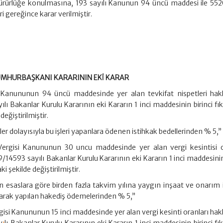
yürürlüğe konulmasına, 193 sayılı Kanunun 94 üncü maddesi ile 5520
 gereğince karar verilmiştir.
I CUMHURBAŞKANI KARARININ EKİ KARAR
si Kanununun 94 üncü maddesinde yer alan tevkifat nispetleri hak
lı Bakanlar Kurulu Kararının eki Kararın 1 inci maddesinin birinci fı
eğiştirilmiştir.
er dolayısıyla bu işleri yapanlara ödenen istihkak bedellerinden % 5,”
Vergisi Kanununun 30 uncu maddesinde yer alan vergi kesintisi o
/14593 sayılı Bakanlar Kurulu Kararının eki Kararın 1 inci maddesinin
i şekilde değiştirilmiştir.
en esaslara göre birden fazla takvim yılına yaygın inşaat ve onarım iş
i olarak yapılan hakediş ödemelerinden % 5,”
gisi Kanununun 15 inci maddesinde yer alan vergi kesinti oranları ha
y
ı
lı Bakanlar Kurulu Kararının eki Kararın 1 inci maddesinin birinci fı