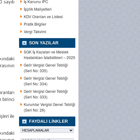
İş Kanunu IPC
 sayılı
İşçilik Maliyetleri
KDV Oranları ve Listesi
Pratik Bilgiler
Vergi Takvimi
SON YAZILAR
SGK İş Kazaları ve Meslek
Hastalıkları İstatistikleri – 2025
kındaki
Gelir Vergisi Genel Tebliği
krasının
(Seri No: 335)
Gelir Vergisi Genel Tebliği
(Seri No: 334)
Gelir Vergisi Genel Tebliği
ranları
(Seri No: 333)
 birinci
Kurumlar Vergisi Genel Tebliği
(Seri No: 26)
leri ile
FAYDALI LINKLER
kkındaki
krasının