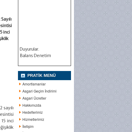
Sayılı
sintisi
5 inci
iklik
Duyurular.
Balans Denetim
PRATIK MENÜ
Amortismanlar
Asgari Geçim İndirimi
Asgari Ücretler
Hakkımızda
 sayılı
Hedeflerimiz
sintisi
Hizmetlerimiz
15 inci
İletişim
işiklik