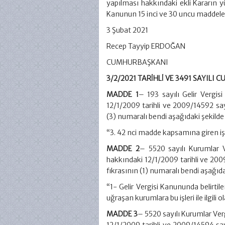
yapılması hakkındaki ekli Kararın 
Kanunun 15 inci ve 30 uncu maddeleri
3 Şubat 2021
Recep Tayyip ERDOĞAN
CUMHURBAŞKANI
3/2/2021 TARİHLİ VE 3491 SAYIL
MADDE 1
– 193 sayılı Gelir Vergi
12/1/2009 tarihli ve 2009/14592 sayı
(3) numaralı bendi aşağıdaki şekilde d
“3. 42 nci madde kapsamına giren işl
MADDE 2
– 5520 sayılı Kurumlar 
hakkındaki 12/1/2009 tarihli ve 2009
fıkrasının (1) numaralı bendi aşağıdak
“1- Gelir Vergisi Kanununda belirtil
uğraşan kurumlara bu işleri ile ilgil
MADDE 3
– 5520 sayılı Kurumlar Ver
12/1/2009 tarihli ve 2009/14594 sa