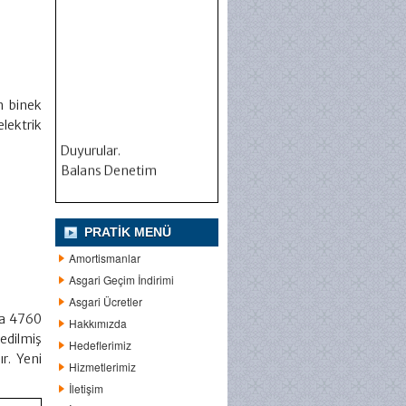
an binek
lektrik
Duyurular.
Balans Denetim
PRATIK MENÜ
Amortismanlar
Asgari Geçim İndirimi
Asgari Ücretler
ca 4760
Hakkımızda
 edilmiş
Hedeflerimiz
r. Yeni
Hizmetlerimiz
İletişim