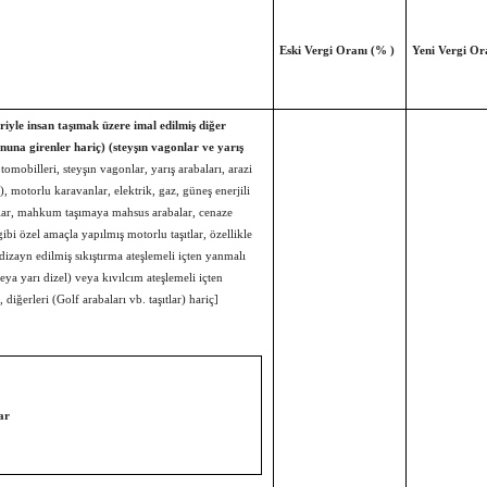
Eski
Vergi
Oranı
(%
)
Yeni
Vergi
Or
ariyle insan taşımak üzere imal edilmiş diğer
nuna girenler hariç) (steyşın vagonlar ve yarış
tomobilleri, steyşın vagonlar, yarış arabaları, arazi
il), motorlu karavanlar, elektrik, gaz, güneş enerjili
slar, mahkum taşımaya mahsus arabalar, cenaze
gibi özel amaçla yapılmış motorlu taşıtlar, özellikle
dizayn edilmiş sıkıştırma ateşlemeli içten yanmalı
eya yarı dizel) veya kıvılcım ateşlemeli içten
 diğerleri (Golf arabaları vb. taşıtlar) hariç]
ar