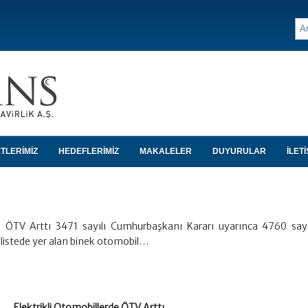
TLERİMİZ
HEDEFLERİMİZ
MAKALELER
DUYURULAR
İLETİ
de ÖTV Arttı 3471 sayılı Cumhurbaşkanı Kararı uyarınca 4760 say
ı listede yer alan binek otomobil…
Elektrikli Otomobillerde ÖTV Arttı