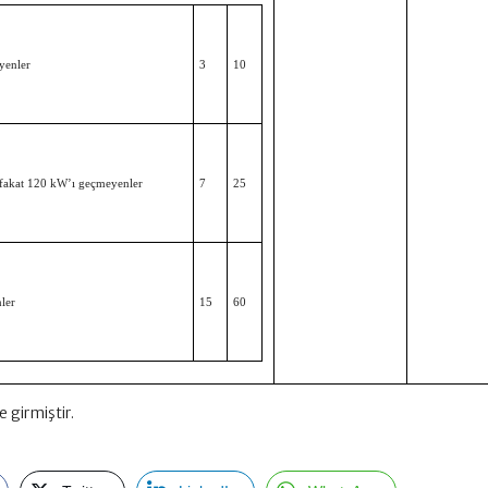
yenler
3
10
fakat 120 kW’ı geçmeyenler
7
25
ler
15
60
e girmiştir.