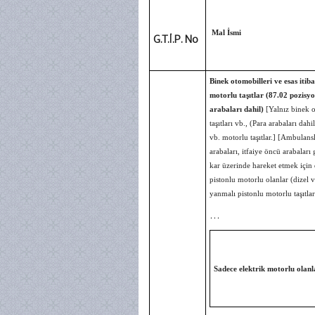
Mal İsmi
G.T.İ.P. No
Binek otomobilleri ve esas itib
motorlu taşıtlar (87.02 pozisyo
arabaları dahil)
[Yalnız binek o
taşıtları vb., (Para arabaları dah
vb. motorlu taşıtlar.] [Ambulan
arabaları, itfaiye öncü arabaları 
kar üzerinde hareket etmek için 
pistonlu motorlu olanlar (dizel v
yanmalı pistonlu motorlu taşıtlar,
…
Sadece elektrik motorlu olanl