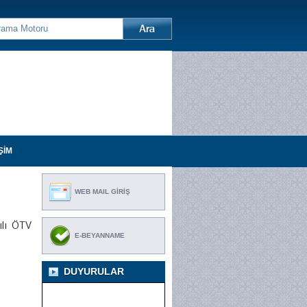
ŞİM
WEB MAIL GİRİŞ
ılı ÖTV
E-BEYANNAME
DUYURULAR