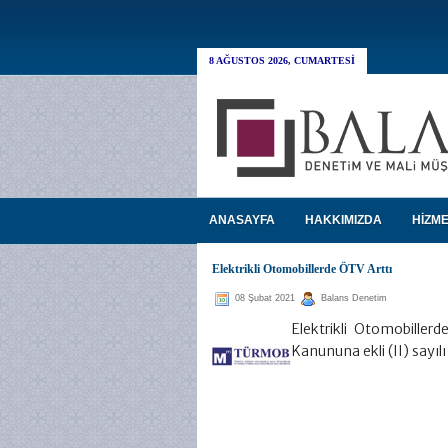
8 AĞUSTOS 2026, CUMARTESI
ANASAYFA
HAKKIMIZDA
HİZME
Elektrikli Otomobillerde ÖTV Arttı
08 Şubat 2021
Balans Denetim
Elektrikli Otomobiller
Kanununa ekli (II) sayıl