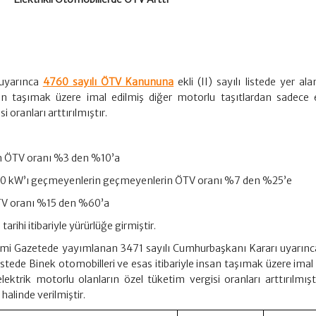
uyarınca
4760 sayılı ÖTV Kanununa
ekli (II) sayılı listede yer al
san taşımak üzere imal edilmiş diğer motorlu taşıtlardan sadece e
 oranları arttırılmıştır.
n ÖTV oranı %3 den %10’a
120 kW’ı geçmeyenlerin geçmeyenlerin ÖTV oranı %7 den %25’e
ÖTV oranı %15 den %60’a
arihi itibariyle yürürlüğe girmiştir.
Resmi Gazetede yayımlanan 3471 sayılı Cumhurbaşkanı Kararı uyarın
listede Binek otomobilleri ve esas itibariyle insan taşımak üzere imal
ektrik motorlu olanların özel tüketim vergisi oranları arttırılmıştı
halinde verilmiştir.