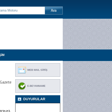
ŞİM
WEB MAIL GİRİŞ
i Gazete
E-BEYANNAME
DUYURULAR
2021/1)