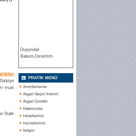
Duyurular.
Balans Denetim
rlıkları
PRATIK MENÜ
Türkiye
Amortismanlar
rı esas
Asgari Geçim İndirimi
Asgari Ücretler
Hakkımızda
rı İhale
Hedeflerimiz
Hizmetlerimiz
İletişim