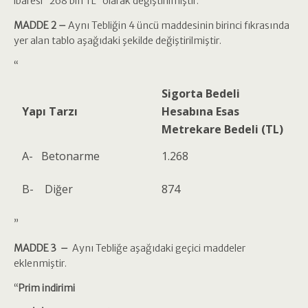
ibaresi “268 bin TL” olarak değiştirilmiştir.
MADDE 2 –
Aynı Tebliğin 4 üncü maddesinin birinci fıkrasında
yer alan tablo aşağıdaki şekilde değiştirilmiştir.
“
Sigorta Bedeli
Yapı Tarzı
Hesabına
Esas
Metrekare Bedeli (TL)
A- Betonarme
1.268
B- Diğer
874
”
MADDE 3 –
Aynı Tebliğe aşağıdaki geçici maddeler
eklenmiştir.
“
Prim indirimi