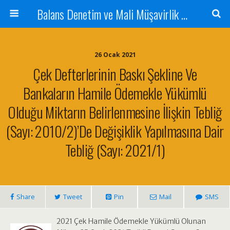
Balans Denetim ve Mali Müşavirlik Hizmetleri
26 Ocak 2021
Çek Defterlerinin Baskı Şekline Ve
Bankaların Hamile Ödemekle Yükümlü
Olduğu Miktarın Belirlenmesine İlişkin Tebliğ
(Sayı: 2010/2)’de Değişiklik Yapılmasına Dair
Tebliğ (Sayı: 2021/1)
Share
Tweet
Pin
Mail
SMS
2021 Çek Hamile Ödemekle Yükümlü Olunan