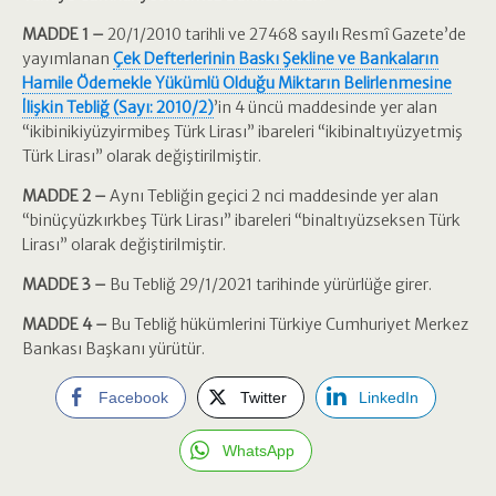
MADDE 1 –
20/1/2010 tarihli ve 27468 sayılı Resmî Gazete’de
yayımlanan
Çek Defterlerinin Baskı Şekline ve Bankaların
Hamile Ödemekle Yükümlü Olduğu Miktarın Belirlenmesine
İlişkin Tebliğ (Sayı: 2010/2)
’in 4 üncü maddesinde yer alan
“ikibinikiyüzyirmibeş Türk Lirası” ibareleri “ikibinaltıyüzyetmiş
Türk Lirası” olarak değiştirilmiştir.
MADDE 2 –
Aynı Tebliğin geçici 2 nci maddesinde yer alan
“binüçyüzkırkbeş Türk Lirası” ibareleri “binaltıyüzseksen Türk
Lirası” olarak değiştirilmiştir.
MADDE 3 –
Bu Tebliğ 29/1/2021 tarihinde yürürlüğe girer.
MADDE 4 –
Bu Tebliğ hükümlerini Türkiye Cumhuriyet Merkez
Bankası Başkanı yürütür.
Facebook
Twitter
LinkedIn
WhatsApp