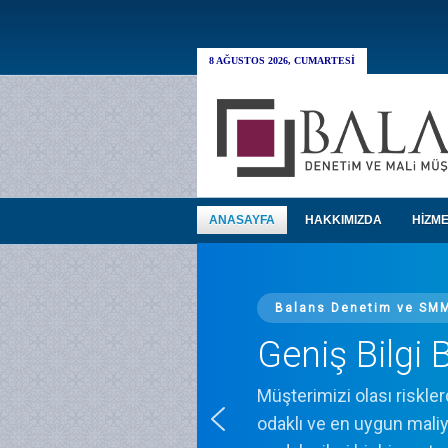
8 AĞUSTOS 2026, CUMARTESI
ANASAYFA
HAKKIMIZDA
HİZME
Balans Denetim ve SM
Geniş Bilgi 
Müşterimizi olası riskler
odaklı ve en uygun maliye