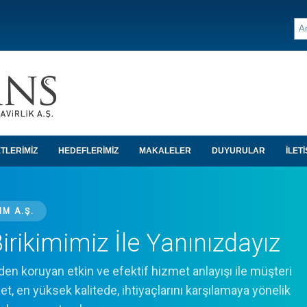
TLERİMİZ
HEDEFLERİMİZ
MAKALELER
DUYURULAR
İLETİ
MM A.Ş.
Birikimimiz İle Yanınızdayız
den koruyan etkin ve efektif hizmet anlayışı ile müşteri
t, en yüksek kalitede, ihtiyaçlarını karşılamaya yönelik