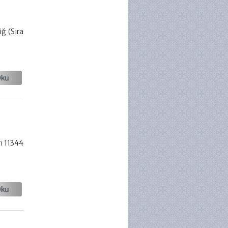
iğ (Sıra
ı 11344