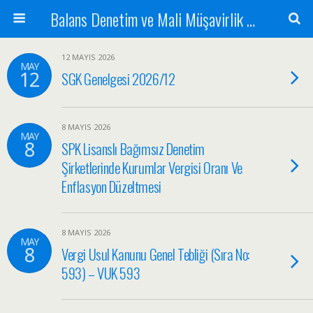
Balans Denetim ve Mali Müşavirlik Hizmetleri
12 MAYIS 2026
MAY
12
SGK Genelgesi 2026/12
8 MAYIS 2026
MAY
8
SPK Lisanslı Bağımsız Denetim
Şirketlerinde Kurumlar Vergisi Oranı Ve
Enflasyon Düzeltmesi
8 MAYIS 2026
MAY
8
Vergi Usul Kanunu Genel Tebliği (Sıra No:
593) – VUK 593