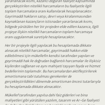
yararlanacak kısmı, kazancı doğuran faaliyet kapsamında
gerçekleştirilen nitelikli harcamaların bu faaliyetle ilgili
toplam harcamalara oranı kullanılarak hesaplanacaktır.
Gayrimaddi hakların satışı, devri veya kiralanmasından
kaynaklanan kazançların istisnadan yararlanacak kısmı,
bölgede yürütülen her bir projeden elde edilen kazanca, ilgili
projeye ilişkin nitelikli harcamaların toplam harcamaya
oranı uygulanmak suretiyle hesaplanacaktır.
Her bir projeyle ilgili yapılacak bu hesaplamada dikkate
alınacak nitelikli harcamalar, gayrimaddi hakkın elde
edilebilmesi için mükellefin kendisi tarafından yapılan ve
gayrimaddi hak ile doğrudan bağlantılı harcamalar ile ilişkisiz
kişilerden sağlanan ve aynı mahiyeti taşıyan fayda ve hizmet
bedellerinin toplamıdır. Bu harcamalardan aktifleştirilerek
amortismana tabi tutulması gerekenler de
gerçekleştirildikleri dönemde amortisman öncesi tutarlarıyla
bu hesaplamada dikkate alınacaktır.
Mükellef tarafından yapılsa dahi faiz giderleri ve bina
maliyetleri gibi yürütülen yazılım, tasarım ve Ar-Ge faaliyeti