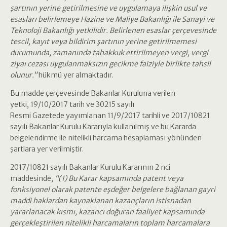
şartının yerine getirilmesine ve uygulamaya ilişkin usul ve
esasları belirlemeye Hazine ve Maliye Bakanlığı ile Sanayi ve
Teknoloji Bakanlığı yetkilidir. Belirlenen esaslar çerçevesinde
tescil, kayıt veya bildirim şartının yerine getirilmemesi
durumunda, zamanında tahakkuk ettirilmeyen vergi, vergi
ziyaı cezası uygulanmaksızın gecikme faiziyle birlikte tahsil
olunur.”
hükmü yer almaktadır.
Bu madde çerçevesinde Bakanlar Kuruluna verilen
yetki, 19/10/2017 tarih ve 30215 sayılı
Resmi Gazetede yayımlanan 11/9/2017 tarihli ve 2017/10821
sayılı Bakanlar Kurulu Kararıyla kullanılmış ve bu Kararda
belgelendirme ile nitelikli harcama hesaplaması yönünden
şartlara yer verilmiştir.
2017/10821 sayılı Bakanlar Kurulu Kararının 2 nci
maddesinde,
“(1) Bu Karar kapsamında patent veya
fonksiyonel olarak patente eşdeğer belgelere bağlanan gayri
maddi haklardan kaynaklanan kazançların istisnadan
yararlanacak kısmı, kazancı doğuran faaliyet kapsamında
gerçekleştirilen nitelikli harcamaların toplam harcamalara