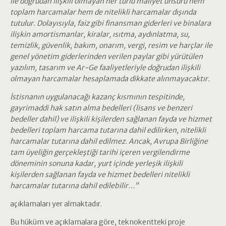
ile doğrudan ilişkili olmayan her türlü maliyet unsuru hem
toplam harcamalar hem de nitelikli harcamalar dışında
tutulur. Dolayısıyla, faiz gibi finansman giderleri ve binalara
ilişkin amortismanlar, kiralar, ısıtma, aydınlatma, su,
temizlik, güvenlik, bakım, onarım, vergi, resim ve harçlar ile
genel yönetim giderlerinden verilen paylar gibi yürütülen
yazılım, tasarım ve Ar-Ge faaliyetleriyle doğrudan ilişkili
olmayan harcamalar hesaplamada dikkate alınmayacaktır.
İstisnanın uygulanacağı kazanç kısmının tespitinde,
gayrimaddi hak satın alma bedelleri (lisans ve benzeri
bedeller dahil) ve ilişkili kişilerden sağlanan fayda ve hizmet
bedelleri toplam harcama tutarına dahil edilirken, nitelikli
harcamalar tutarına dahil edilmez. Ancak, Avrupa Birliğine
tam üyeliğin gerçekleştiği tarihi içeren vergilendirme
döneminin sonuna kadar, yurt içinde yerleşik ilişkili
kişilerden sağlanan fayda ve hizmet bedelleri nitelikli
harcamalar tutarına dahil edilebilir…”
açıklamaları yer almaktadır.
Bu hüküm ve açıklamalara göre, teknokentteki proje