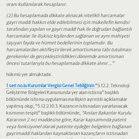
oranı kullanılarak hesaplanır.
(2) Bu hesaplamada dikkate alınacak nitelikli harcamalar
gayri maddi hakkın elde edilebilmesi için mükellefin kendisi
tarafından yapılan ve gayri maddi hak ile doğrudan bağlantılı
harcamalar ile ilişkisiz kişilerden sağlanan ve aynı mahiyeti
taşıyan fayda ve hizmet bedellerinin toplamıdır. Bu
harcamalardan aktifleştirilerek amortismana tabi tutulması
gerekenler de gerçekleştirildikleri dönemde amortisman
öncesi tutarlarıyla bu hesaplamada dikkate alınır…”
hükmü yer almaktadır.
1 seri no.lu Kurumlar Vergisi Genel Tebliğinin
“5.12.2. Teknoloji
Geliştirme Bölgeleri Kanununda yer alan istisna” başlıklı
bölümünde istisna uygulamasına ilişkin ayrıntılı açıklamalar
yapılmış olup, “5.12.2.10.3. Kazancın istisnadan yararlanacak
kısmının tespiti” başlıklı bölümünde,
“Anılan Bakanlar Kurulu
Kararının 2 nci maddesine göre, Karar kapsamında patent
veya fonksiyonel olarak patente eşdeğer belgelere bağlanan
gayrimaddi haklardan kaynaklanan kazançların istisnadan