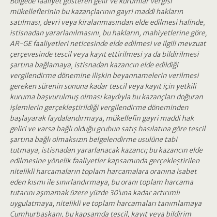
Bölgede faaliyet gösteren gelir ve kurumlar vergisi
mükelleflerinin bu kazançlarının gayri maddi hakların
satılması, devri veya kiralanmasından elde edilmesi halinde,
istisnadan yararlanılmasını, bu hakların, mahiyetlerine göre,
AR-GE faaliyetleri neticesinde elde edilmesi ve ilgili mevzuat
çerçevesinde tescil veya kayıt ettirilmesi ya da bildirilmesi
şartına bağlamaya, istisnadan kazancın elde edildiği
vergilendirme dönemine ilişkin beyannamelerin verilmesi
gereken sürenin sonuna kadar tescil veya kayıt için yetkili
kuruma başvurulmuş olması kaydıyla bu kazançları doğuran
işlemlerin gerçekleştirildiği vergilendirme döneminden
başlayarak faydalandırmaya, mükellefin gayri maddi hak
geliri ve varsa bağlı olduğu grubun satış hasılatına göre tescil
şartına bağlı olmaksızın belgelendirme usulüne tabi
tutmaya, istisnadan yararlanacak kazancı; bu kazancın elde
edilmesine yönelik faaliyetler kapsamında gerçekleştirilen
nitelikli harcamaların toplam harcamalara oranına isabet
eden kısmı ile sınırlandırmaya, bu oranı toplam harcama
tutarını aşmamak üzere yüzde 30’una kadar artırımlı
uygulatmaya, nitelikli ve toplam harcamaları tanımlamaya
Cumhurbaşkanı, bu kapsamda tescil, kayıt veya bildirim