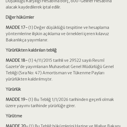
Düşüklüğü Karşılığı Hesabına borç, 600-Gelirler Hesabına
alacak kaydedilerek iptal edilir.
Diğer hükümler
MADDE 17-
(1) Değer düşüklüğü tespitine ve hesaplama
yöntemlerine ilişkin açıklama ve örnekleri içeren kılavuz
Bakanlıkça yayımlanır.
Yürürlükten kaldırılan tebliğ
MADDE 18-
(1) 4/11/2015 tarihli ve 29522 sayılı Resmî
Gazete’de yayımlanan Muhasebat Genel Müdürlüğü Genel
Tebliği (Sıra No: 47) Amortisman ve Tükenme Payları
yürürlükten kaldırılmıştır.
Yürürlük
MADDE 19-
(1) Bu Tebliğ 1/1/2026 tarihinden geçerli olmak
üzere yayımı tarihinde yürürlüğe girer.
Yürütme
MADDE 20-
(1) Bu Tebliğ hükümlerini Hazine ve Maliye Bakanı