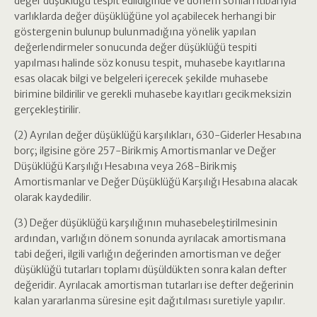
değer düşüklüğü tespit edildiğinde ve dönem sonları itibarıyla
varlıklarda değer düşüklüğüne yol açabilecek herhangi bir
göstergenin bulunup bulunmadığına yönelik yapılan
değerlendirmeler sonucunda değer düşüklüğü tespiti
yapılması halinde söz konusu tespit, muhasebe kayıtlarına
esas olacak bilgi ve belgeleri içerecek şekilde muhasebe
birimine bildirilir ve gerekli muhasebe kayıtları gecikmeksizin
gerçekleştirilir.
(2) Ayrılan değer düşüklüğü karşılıkları, 630-Giderler Hesabına
borç; ilgisine göre 257-Birikmiş Amortismanlar ve Değer
Düşüklüğü Karşılığı Hesabına veya 268-Birikmiş
Amortismanlar ve Değer Düşüklüğü Karşılığı Hesabına alacak
olarak kaydedilir.
(3) Değer düşüklüğü karşılığının muhasebeleştirilmesinin
ardından, varlığın dönem sonunda ayrılacak amortismana
tabi değeri, ilgili varlığın değerinden amortisman ve değer
düşüklüğü tutarları toplamı düşüldükten sonra kalan defter
değeridir. Ayrılacak amortisman tutarları ise defter değerinin
kalan yararlanma süresine eşit dağıtılması suretiyle yapılır.