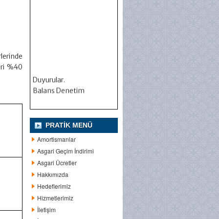
rlerinde
eri %40
Duyurular.
Balans Denetim
PRATIK MENÜ
Amortismanlar
Asgari Geçim İndirimi
Asgari Ücretler
Hakkımızda
Hedeflerimiz
Hizmetlerimiz
İletişim