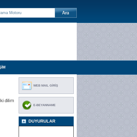
ŞİM
WEB MAIL GİRİŞ
ki dilim
E-BEYANNAME
DUYURULAR