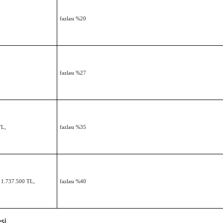
fazlası %20
fazlası %27
TL,
fazlası %35
n 1.737.500 TL,
fazlası %40
esi