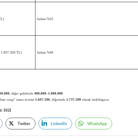
TL)
fazlası %35
n 1.697.500 TL)
fazlası %40
.
00.000
, diğer gelirlerde
400.000–1.000.000
.
ban vergi” tutarı ücrette
1.697.500
, diğerinde
1.737.500
olarak farklılaşıyor
o: 332)
Twitter
LinkedIn
WhatsApp