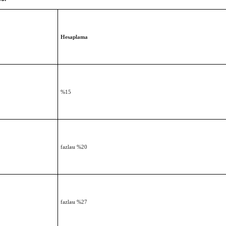
Hesaplama
%15
fazlası %20
fazlası %27