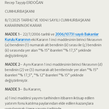
Recep Tayyip ERDOĞAN
CUMHURBAŞKANI
8/7/2025 TARİHLİ VE 10041 SAYILI CUMHURBAŞKANI
KARARININ EKİ KARAR
MADDE 1
– 22/7/2006 tarihli ve
2006/10731 sayılı Bakanlar
Kurulu Kararının
eki Kararın 1 inci maddesinin birinci fıkrasının
(a) bendinin (1) numaralı alt bendinin (ii) sırası ile (ç) bendinin
(ii) sırasında yer alan “% 15” ibareleri “% 17,5” şeklinde
değiştirilmiştir.
MADDE 2
– Aynı Kararın 1 inci maddesinin birinci fıkrasının (d)
bendinin (2) ve (3) numaralı alt bentlerinde yer alan “% 15”
ibareleri “% 17,5”, “% 12” ibareleri “% 15” şeklinde
değiştirilmiştir.
MADDE 3
– Bu Kararın;
a) 1 inci maddesi yayımı tarihinden itibaren iktisap edilen
yatırım fonu katılma paylarından elde edilen kazançlara
uygulanmak üzere yayımı tarihinde,