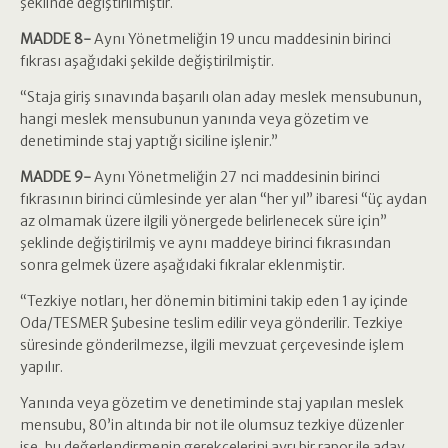
şeklinde değiştirilmiştir.
MADDE 8-
Aynı Yönetmeliğin 19 uncu maddesinin birinci
fıkrası aşağıdaki şekilde değiştirilmiştir.
“Staja giriş sınavında başarılı olan aday meslek mensubunun,
hangi meslek mensubunun yanında veya gözetim ve
denetiminde staj yaptığı siciline işlenir.”
MADDE 9-
Aynı Yönetmeliğin 27 nci maddesinin birinci
fıkrasının birinci cümlesinde yer alan “her yıl” ibaresi “üç aydan
az olmamak üzere ilgili yönergede belirlenecek süre için”
şeklinde değiştirilmiş ve aynı maddeye birinci fıkrasından
sonra gelmek üzere aşağıdaki fıkralar eklenmiştir.
“Tezkiye notları, her dönemin bitimini takip eden 1 ay içinde
Oda/TESMER Şubesine teslim edilir veya gönderilir. Tezkiye
süresinde gönderilmezse, ilgili mevzuat çerçevesinde işlem
yapılır.
Yanında veya gözetim ve denetiminde staj yapılan meslek
mensubu, 80’in altında bir not ile olumsuz tezkiye düzenler
ise, bu değerlendirmenin gerekçelerini ayrı bir rapor ile aday