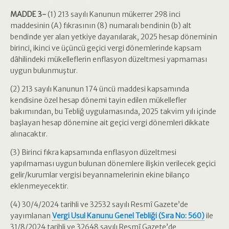
MADDE 3-
(1) 213 sayılı Kanunun mükerrer 298 inci
maddesinin (A) fıkrasının (8) numaralı bendinin (b) alt
bendinde yer alan yetkiye dayanılarak, 2025 hesap döneminin
birinci, ikinci ve üçüncü geçici vergi dönemlerinde kapsam
dâhilindeki mükelleflerin enflasyon düzeltmesi yapmaması
uygun bulunmuştur.
(2) 213 sayılı Kanunun 174 üncü maddesi kapsamında
kendisine özel hesap dönemi tayin edilen mükellefler
bakımından, bu Tebliğ uygulamasında, 2025 takvim yılı içinde
başlayan hesap dönemine ait geçici vergi dönemleri dikkate
alınacaktır.
(3) Birinci fıkra kapsamında enflasyon düzeltmesi
yapılmaması uygun bulunan dönemlere ilişkin verilecek geçici
gelir/kurumlar vergisi beyannamelerinin ekine bilanço
eklenmeyecektir.
(4) 30/4/2024 tarihli ve 32532 sayılı Resmî Gazete’de
yayımlanan
Vergi Usul Kanunu Genel Tebliği (Sıra No: 560)
ile
31/8/2024 tarihli ve 32648 sayılı Resmî Gazete’de