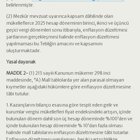
belirlenmiştir.
(2) Mezkûr mevzuat uyarınca kapsam dâhilinde olan
mükelleflerce 2025 hesap döneminin birinci, ikinci ve üçüncü
geçici vergi dönemleri sonu itibarıyla, enflasyon düzeltmesi
şartlarının gerçekleşmesi halinde enflasyon düzeltmesi
yapılmaması bu Tebliğin amacını ve kapsamını
oluşturmaktadır.
Yasal dayanak
MADDE 2-
(1) 213 sayılı Kanunun mükerrer 298 inci
maddesinde, “A) Malî tablolarda yer alan parasal olmayan
kıymetler aşağıdaki hükümlere göre enflasyon düzeltmesine
tâbi tutulur.
1. Kazançlarını bilanço esasına göre tespit eden gelir ve
kurumlar vergisi mükellefleri fiyat endeksindeki artışın, içinde
bulunulan dönem dahil son üç hesap döneminde %100’den ve
içinde bulunulan hesap döneminde % 10’dan fazla olması
halinde malî tablolarını enflasyon düzeltmesine tâbi tutarlar.
Enflasyon düzeltmesi uygulaması, her iki şartın birlikte