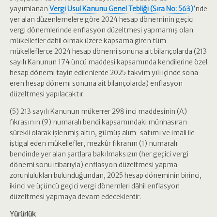
yayımlanan
Vergi Usul Kanunu Genel Tebliği (Sıra No: 563)
’nde
yer alan düzenlemelere göre 2024 hesap döneminin geçici
vergi dönemlerinde enflasyon düzeltmesi yapmamış olan
mükellefler dahil olmak üzere kapsama giren tüm
mükelleflerce 2024 hesap dönemi sonuna ait bilançolarda (213
sayılı Kanunun 174 üncü maddesi kapsamında kendilerine özel
hesap dönemi tayin edilenlerde 2025 takvim yılı içinde sona
eren hesap dönemi sonuna ait bilançolarda) enflasyon
düzeltmesi yapılacaktır.
(5) 213 sayılı Kanunun mükerrer 298 inci maddesinin (A)
fıkrasının (9) numaralı bendi kapsamındaki münhasıran
sürekli olarak işlenmiş altın, gümüş alım-satımı ve imali ile
iştigal eden mükellefler, mezkûr fıkranın (1) numaralı
bendinde yer alan şartlara bakılmaksızın (her geçici vergi
dönemi sonu itibarıyla) enflasyon düzeltmesi yapma
zorunlulukları bulunduğundan, 2025 hesap döneminin birinci,
ikinci ve üçüncü geçici vergi dönemleri dâhil enflasyon
düzeltmesi yapmaya devam edeceklerdir.
Yürürlük