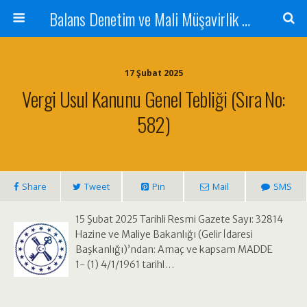
Balans Denetim ve Mali Müşavirlik Hizmetleri
17 Şubat 2025
Vergi Usul Kanunu Genel Tebliği (Sıra No:
582)
Share
Tweet
Pin
Mail
SMS
15 Şubat 2025 Tarihli Resmi Gazete Sayı: 32814
Hazine ve Maliye Bakanlığı (Gelir İdaresi
Başkanlığı)’ndan: Amaç ve kapsam MADDE
1- (1) 4/1/1961 tarihl…