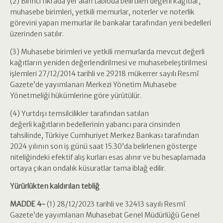
(2) Birinci fıkrada yer alan tabloda belirtilen değerli kağıtlar,
muhasebe birimleri, yetkili memurlar, noterler ve noterlik
görevini yapan memurlar ile bankalar tarafından yeni bedelleri
üzerinden satılır.
(3) Muhasebe birimleri ve yetkili memurlarda mevcut değerli
kağıtların yeniden değerlendirilmesi ve muhasebeleştirilmesi
işlemleri 27/12/2014 tarihli ve 29218 mükerrer sayılı Resmî
Gazete’de yayımlanan Merkezi Yönetim Muhasebe
Yönetmeliği hükümlerine göre yürütülür.
(4) Yurtdışı temsilcilikler tarafından satılan
değerli kağıtların bedellerinin yabancı para cinsinden
tahsilinde, Türkiye Cumhuriyet Merkez Bankası tarafından
2024 yılının son iş günü saat 15.30’da belirlenen gösterge
niteliğindeki efektif alış kurları esas alınır ve bu hesaplamada
ortaya çıkan ondalık küsuratlar tama iblağ edilir.
Yürürlükten kaldırılan tebliğ
MADDE 4-
(1) 28/12/2023 tarihli ve 32413 sayılı Resmî
Gazete’de yayımlanan Muhasebat Genel Müdürlüğü Genel