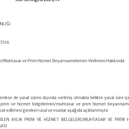
NLIĞI
63516
eri/Muhtasar ve Prim Hizmet Beyannamelerinin Verilmesi Hakkında
erekse de yasal süresi dışında verilmiş olmakla birlikte yasal süre iç
ylık prim ve hizmet belgelerinin/muhtasar ve prim hizmet beyanname
kkat edilmesi gereken usul ve esaslar aşağıda açıklanmıştır.
İLEN AYLIK PRİM VE HİZMET BELGELERİ/MUHTASAR VE PRİM 
MASI