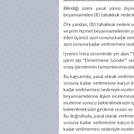
Bilindiği üzere yasal süresi dış
beyannameleri (B) tahakkuk nedeni
Öte yandan, (B) tahakkuk nedeni seç
ve prim hizmet beyannamelerinin ya
eden üçüncü ayın sonuna kadar veril
ayın sonuna kadar verilmemesi ned
İşveren İntra sisteminde yer alan “T
işlem tipi “Denetmene Gönder” seçi
onay işlemlerinin tamamlanmasıyla
Bu kapsamda, yasal olarak verilme
sonuna kadar verilmesine karşın be
kadar verilmemesi nedeniyle incele
beyannamelerine ilişkin incelemeye 
inceleme sonucu beklenilmeksizin i
beklenilmeksizin gecikme cezası ve 
Bu doğrultuda, yasal olarak verilm
sonuna kadar verilmesine karşın be
kadar verilmemesi nedeniyle incele