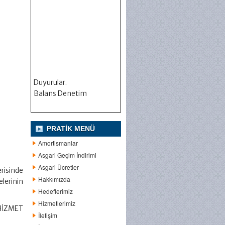
Duyurular.
Balans Denetim
PRATIK MENÜ
Amortismanlar
Asgari Geçim İndirimi
Asgari Ücretler
erisinde
Hakkımızda
lerinin
Hedeflerimiz
Hizmetlerimiz
HİZMET
İletişim