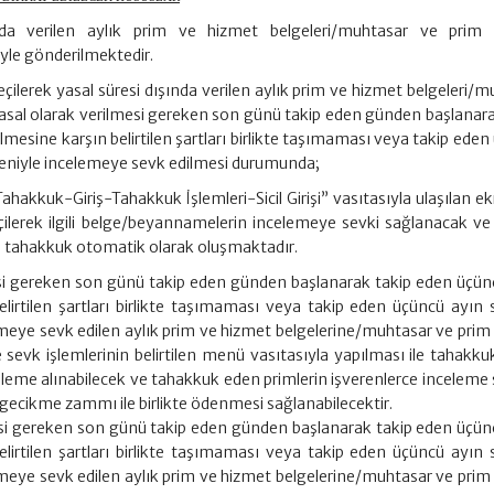
ında verilen aylık prim ve hizmet belgeleri/muhtasar ve prim
yle gönderilmektedir.
ilerek yasal süresi dışında verilen aylık prim ve hizmet belgeleri/m
sal olarak verilmesi gereken son günü takip eden günden başlanara
mesine karşın belirtilen şartları birlikte taşımaması veya takip eden
eniyle incelemeye sevk edilmesi durumunda;
ahakkuk-Giriş-Tahakkuk İşlemleri-Sicil Girişi” vasıtasıyla ulaşılan 
lerek ilgili belge/beyannamelerin incelemeye sevki sağlanacak ve 
 tahakkuk otomatik olarak oluşmaktadır.
si gereken son günü takip eden günden başlanarak takip eden üçün
lirtilen şartları birlikte taşımaması veya takip eden üçüncü ayın
meye sevk edilen aylık prim ve hizmet belgelerine/muhtasar ve prim
sevk işlemlerinin belirtilen menü vasıtasıyla yapılması ile tahakku
şleme alınabilecek ve tahakkuk eden primlerin işverenlerce inceleme
gecikme zammı ile birlikte ödenmesi sağlanabilecektir.
esi gereken son günü takip eden günden başlanarak takip eden üçün
lirtilen şartları birlikte taşımaması veya takip eden üçüncü ayın
meye sevk edilen aylık prim ve hizmet belgelerine/muhtasar ve prim