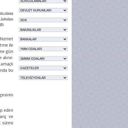
miş olması
 belgelere
OB)
 hizmet
ltme ile
deme gün
alınır.
 amaçlı
ında bu
gesinin
ip eden
zanç ve
t süresi