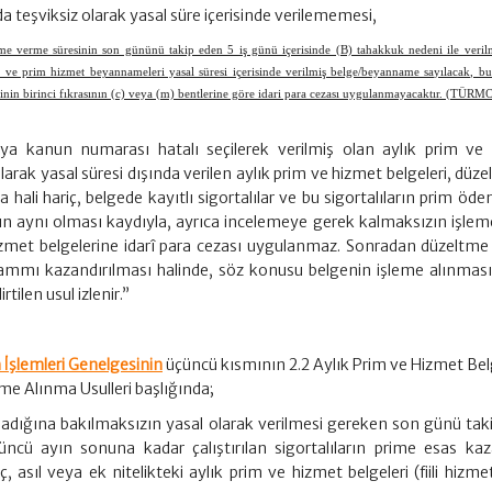
a teşviksiz olarak yasal süre içerisinde verilememesi,
me verme süresinin son gününü takip eden 5 iş günü içerisinde (B) tahakkuk nedeni ile veril
r ve prim hizmet beyannameleri yasal süresi içerisinde verilmiş belge/beyanname sayılacak, bu
inin birinci fıkrasının (c) veya (m) bentlerine göre idari para cezası uygulanmayacaktır. (TÜRM
 kanun numarası hatalı seçilerek verilmiş olan aylık prim ve
larak yasal süresi dışında verilen aylık prim ve hizmet belgeleri, düze
 hali hariç, belgede kayıtlı sigortalılar ve bu sigortalıların prim ö
nın aynı olması kaydıyla, ayrıca incelemeye gerek kalmaksızın işleme 
 hizmet belgelerine idarî para cezası uygulanmaz. Sonradan düzeltme
si zammı kazandırılması halinde, söz konusu belgenin işleme alınmas
tilen usul izlenir.”
 İşlemleri Genelgesinin
üçüncü kısmının 2.2 Aylık Prim ve Hizmet Bel
me Alınma Usulleri başlığında;
adığına bakılmaksızın yasal olarak verilmesi gereken son günü tak
ncü ayın sonuna kadar çalıştırılan sigortalıların prime esas ka
iç, asıl veya ek nitelikteki aylık prim ve hizmet belgeleri (fiili hizme