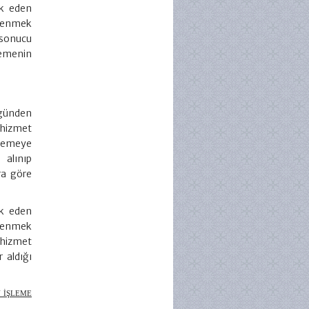
uk eden
ödenmek
 sonucu
lemenin
 günden
 hizmet
elemeye
 alınıp
ra göre
uk eden
ödenmek
 hizmet
 aldığı
 İŞLEME