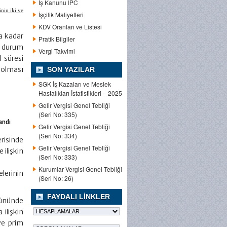
İş Kanunu IPC
nin iki ve
İşçilik Maliyetleri
KDV Oranları ve Listesi
a kadar
Pratik Bilgiler
r durum
Vergi Takvimi
l süresi
 olması
SON YAZILAR
SGK İş Kazaları ve Meslek
Hastalıkları İstatistikleri – 2025
Gelir Vergisi Genel Tebliği
(Seri No: 335)
andı
Gelir Vergisi Genel Tebliği
(Seri No: 334)
erisinde
Gelir Vergisi Genel Tebliği
 ilişkin
(Seri No: 333)
Kurumlar Vergisi Genel Tebliği
lerinin
(Seri No: 26)
FAYDALI LINKLER
gününde
ilişkin
ve prim