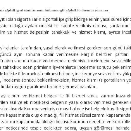
matik şüpheli işyeri tanımlamasının bulunması gibi şüpheli bir durumun olmaması
ı olan sigortalıların sigortalı işe giriş bildirgelerinin yasal süresi içi
şkin olduğu aydan önceki bir tarihte verilmiş olması, şartlarının b
im ve hizmet belgesinin tahakkuk ve hizmet kısmı, ayrıca inc
 devir alanlar tarafından, yasal olarak verilmesi gereken son günü ta
ncü ayın sonuna kadar verilmesine karşın belirtilen şartları b
ü ayın sonuna kadar verilmemesi nedeniyle incelemeye sevk edile
la tahakkuk eden primlerin işverenlerce inceleme sonucu beklenilm
 birlikte ödenmek istenilmesi halinde, incelemeye sevk edilen aylık 
 inceleme sonucu beklenilmeksizin, hizmet kısmı (sigortalıların yer
dından uygun görülmesi halinde işleme alınacaktır.
ylık prim ve hizmet belgesi ile fiili hizmet süresi zammı kazandı
ilen asıl ve ek nitelikteki belgenin yasal olarak verilmesi gereken 
k süre dışında Kuruma verilmiş olması halinde ise belgede kayıtlı sigort
zammı kapsamında olup olmadığı, fiili hizmet süresi zammı kapsamında
resi zammı kapsamında olduğu hususu kurumun denetim ve kontrolle 
er neticesinde tespit edildikten sonra, uygun görülmesi halinde