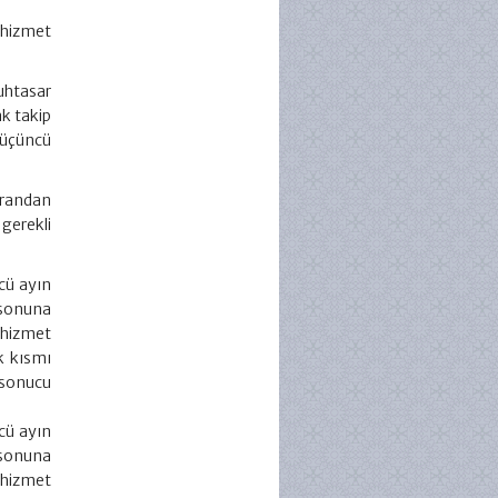
 hizmet
uhtasar
k takip
 üçüncü
ekrandan
gerekli
cü ayın
 sonuna
 hizmet
k kısmı
 sonucu
cü ayın
 sonuna
 hizmet