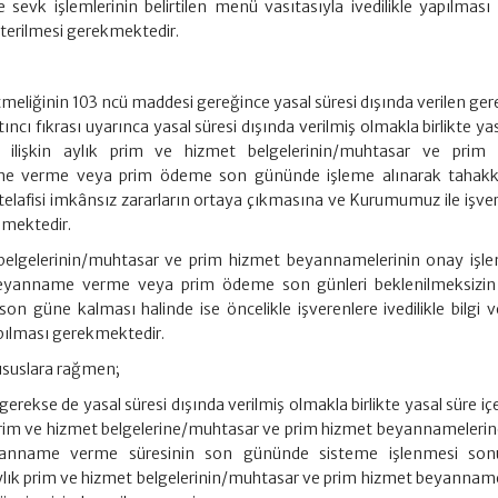
sevk işlemlerinin belirtilen menü vasıtasıyla ivedilikle yapılması ve
terilmesi gerekmektedir.
tmeliğinin 103 ncü maddesi gereğince yasal süresi dışında verilen ger
ncı fıkrası uyarınca yasal süresi dışında verilmiş olmakla birlikte ya
ere ilişkin aylık prim ve hizmet belgelerinin/muhtasar ve prim
e verme veya prim ödeme son gününde işleme alınarak tahakk
elafisi imkânsız zararların ortaya çıkmasına ve Kurumumuz ile işver
lmektedir.
belgelerinin/muhtasar ve prim hizmet beyannamelerinin onay işle
ge/beyanname verme veya prim ödeme son günleri beklenilmeksizin
 son güne kalması halinde ise öncelikle işverenlere ivedilikle bilgi v
pılması gerekmektedir.
ususlara rağmen;
gerekse de yasal süresi dışında verilmiş olmakla birlikte yasal süre iç
ık prim ve hizmet belgelerine/muhtasar ve prim hizmet beyannamelerine
eyanname verme süresinin son gününde sisteme işlenmesi son
aylık prim ve hizmet belgelerinin/muhtasar ve prim hizmet beyanname