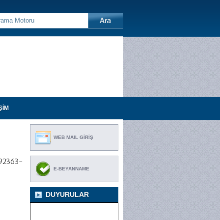
ŞİM
WEB MAIL GİRİŞ
592363-
E-BEYANNAME
DUYURULAR