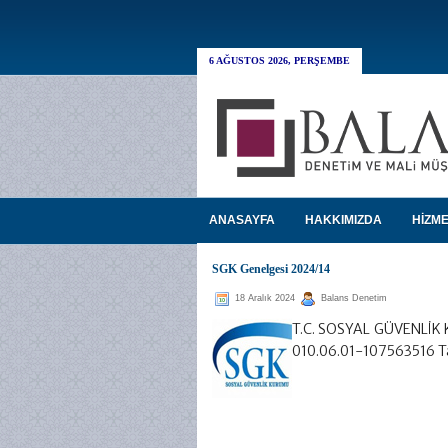
6 AĞUSTOS 2026, PERŞEMBE
ANASAYFA
HAKKIMIZDA
HİZME
SGK Genelgesi 2024/14
18 Aralık 2024
Balans Denetim
T.C. SOSYAL GÜVENLİK 
010.06.01-107563516 Ta