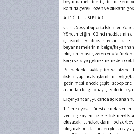
beyannamelerine ilişkin incelemeye 
konuda gerekli özen ve dikkatin gös
4-DİĞER HUSUSLAR
Gerek Sosyal Sigorta İşlemleri Yöne
Yönetmeliğin 102 nci maddesinin altı
içerisinde verilmiş sayılan hall
beyannamelerinin belge/beyannam
oluşturulması işverenler yönünden t
karşı karşıya gelmesine neden olabi
Bu nedenle, aylık prim ve hizmet 
ilişkin yapılacak işlemlerin bel
getirilmesi ancak çeşitli sebeplerle
ardından belge onay işlemlerinin ya
Diğer yandan, yukarıda açıklanan h
1-Gerek yasal süresi dışında verilen 
verilmiş sayılan hallere ilişkin ayl
oluşacak tahakkukların belge/b
oluşacak borçlar nedeniyle cari ay 