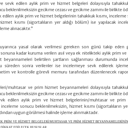
e sevk edilen aylık prim ve hizmet belgeleri dolayısıyla tahakk
nucu beklenilmeksizin gecikme cezası ve gecikme zammı ile birlikte 
k edilen aylık prim ve hizmet belgelerinin tahakkuk kısmı, inceleme
hizmet kısmı (sigortalıların yer aldığı bölüm) ise yapılacak ince
leme alınacaktır.”
 uyarınca yasal olarak verilmesi gereken son günü takip eden
sonuna kadar kuruma verilen asıl veya ek nitelikteki aylık prim ve
t beyannameleri belirtilen şartların sağlanması durumunda inc
bu süreden sonra verilenler ise incelemeye sevk edilerek işleme
tim ve kontrolle görevli memuru tarafından düzenlenecek rapo
geleri/muhtasar ve prim hizmet beyannameleri dolayısıyla tahakk
nucu beklenilmeksizin gecikme cezası ve gecikme zammı ile birlikte 
sevk edilen aylık prim ve hizmet belgelerinin/muhtasar ve prim
nceleme sonucu beklenilmeksizin, hizmet kısmı (sigortalıların yer
rdından uygun görülmesi halinde işleme alınmaktadır.
LIK PRİM VE HİZMET BELGELERİ/MUHTASAR VE PRİM HİZMET BEYANNAMELERİNİN
 DİKKAT EDİLECEK HUSUSLAR