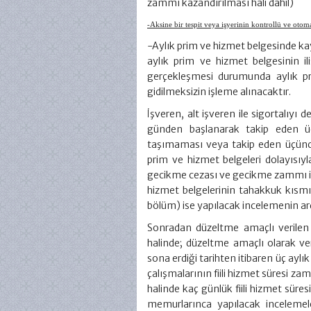
zammı kazandırılması hali dahil)
-Aksine bir tespit veya işyerinin kontrollü ve oto
-Aylık prim ve hizmet belgesinde kayıtl
aylık prim ve hizmet belgesinin ili
gerçekleşmesi durumunda aylık pr
gidilmeksizin işleme alınacaktır.
İşveren, alt işveren ile sigortalıyı
günden başlanarak takip eden üçü
taşımaması veya takip eden üçünc
prim ve hizmet belgeleri dolayısıy
gecikme cezası ve gecikme zammı ile
hizmet belgelerinin tahakkuk kısmı,
bölüm) ise yapılacak incelemenin ar
Sonradan düzeltme amaçlı verilen a
halinde; düzeltme amaçlı olarak ver
sona erdiği tarihten itibaren üç aylı
çalışmalarının fiili hizmet süresi 
halinde kaç günlük fiili hizmet sü
memurlarınca yapılacak incelemel