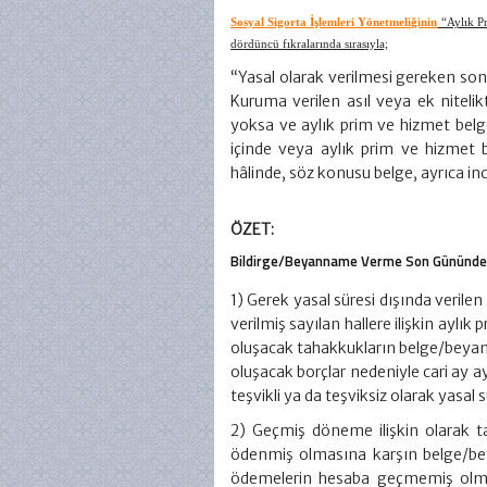
Sosyal Sigorta İşlemleri Yönetmeliğinin
“Aylık Pr
dördüncü fıkralarında sırasıyla;
“Yasal olarak verilmesi gereken s
Kuruma verilen asıl veya ek nitelik
yoksa ve aylık prim ve hizmet belgesi
içinde veya aylık prim ve hizmet b
hâlinde, söz konusu belge, ayrıca in
ÖZET:
Bildirge/Beyanname Verme Son Günündeki
1) Gerek yasal süresi dışında verilen
verilmiş sayılan hallere ilişkin ayl
oluşacak tahakkukların belge/beya
oluşacak borçlar nedeniyle cari ay 
teşvikli ya da teşviksiz olarak yasal 
2) Geçmiş döneme ilişkin olarak 
ödenmiş olmasına karşın belge/be
ödemelerin hesaba geçmemiş olmas