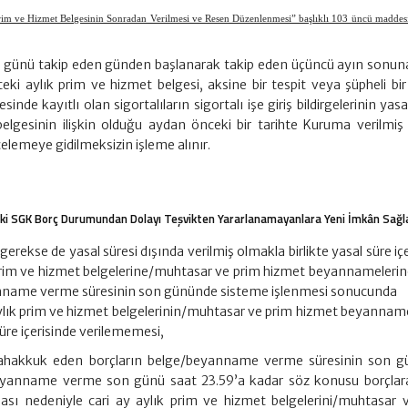
im ve Hizmet Belgesinin Sonradan Verilmesi ve Resen Düzenlenmesi” başlıklı 103 üncü maddesi
on günü takip eden günden başlanarak takip eden üçüncü ayın sonun
teki aylık prim ve hizmet belgesi, aksine bir tespit veya şüpheli bi
nde kayıtlı olan sigortalıların sigortalı işe giriş bildirgelerinin yasa
elgesinin ilişkin olduğu aydan önceki bir tarihte Kuruma verilmiş
celemeye gidilmeksizin işleme alınır.
 SGK Borç Durumundan Dolayı Teşvikten Yararlanamayanlara Yeni İmkân Sağl
 gerekse de yasal süresi dışında verilmiş olmakla birlikte yasal süre iç
ık prim ve hizmet belgelerine/muhtasar ve prim hizmet beyannamelerine
nname verme süresinin son gününde sisteme işlenmesi sonucunda
aylık prim ve hizmet belgelerinin/muhtasar ve prim hizmet beyanname
süre içerisinde verilememesi,
tahakkuk eden borçların belge/beyanname verme süresinin son 
yanname verme son günü saat 23.59’a kadar söz konusu borçlara 
ı nedeniyle cari ay aylık prim ve hizmet belgelerini/muhtasar 