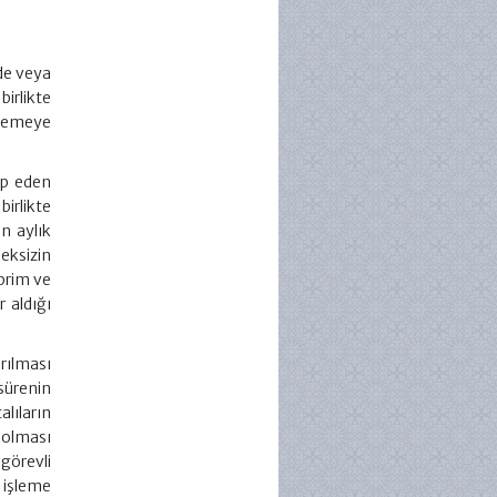
nde veya
irlikte
elemeye
kip eden
irlikte
n aylık
eksizin
prim ve
 aldığı
rılması
sürenin
alıların
 olması
görevli
 işleme