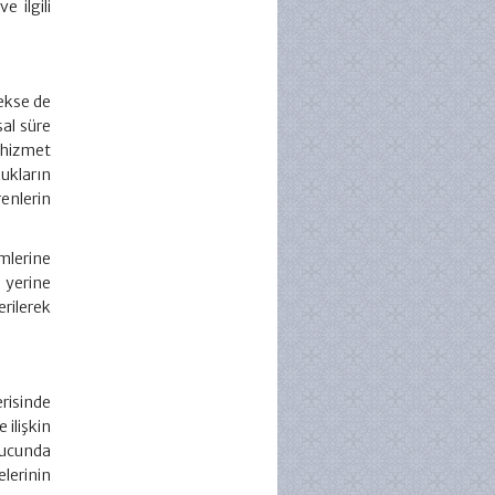
 ilgili
ekse de
sal süre
 hizmet
ukların
enlerin
mlerine
 yerine
erilerek
erisinde
 ilişkin
ucunda
lerinin