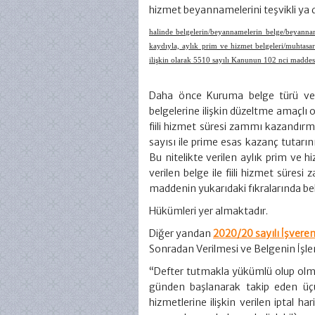
hizmet beyannamelerini teşvikli ya d
halinde belgelerin/beyannamelerin belge/beyanna
kaydıyla, aylık prim ve hizmet belgeleri/muhtasa
ilişkin olarak 5510 sayılı Kanunun 102 nci maddes
Daha önce Kuruma belge türü veya
belgelerine ilişkin düzeltme amaçlı o
fiili hizmet süresi zammı kazandırma
sayısı ile prime esas kazanç tutarı
Bu nitelikte verilen aylık prim ve
verilen belge ile fiili hizmet süre
maddenin yukarıdaki fıkralarında belir
Hükümleri yer almaktadır.
Diğer yandan
2020/20 sayılı İşveren
Sonradan Verilmesi ve Belgenin İşle
“Defter tutmakla yükümlü olup olm
günden başlanarak takip eden üçü
hizmetlerine ilişkin verilen iptal har