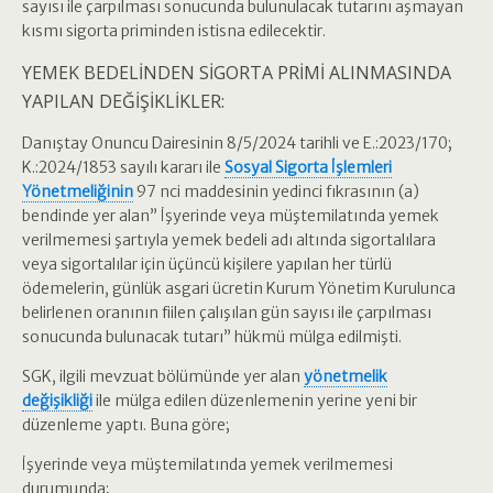
sayısı ile çarpılması sonucunda bulunulacak tutarını aşmayan
kısmı sigorta priminden istisna edilecektir.
YEMEK BEDELİNDEN SİGORTA PRİMİ ALINMASINDA
YAPILAN DEĞİŞİKLİKLER:
Danıştay Onuncu Dairesinin 8/5/2024 tarihli ve E.:2023/170;
K.:2024/1853 sayılı kararı ile
Sosyal Sigorta İşlemleri
Yönetmeliğinin
97 nci maddesinin yedinci fıkrasının (a)
bendinde yer alan” İşyerinde veya müştemilatında yemek
verilmemesi şartıyla yemek bedeli adı altında sigortalılara
veya sigortalılar için üçüncü kişilere yapılan her türlü
ödemelerin, günlük asgari ücretin Kurum Yönetim Kurulunca
belirlenen oranının fiilen çalışılan gün sayısı ile çarpılması
sonucunda bulunacak tutarı” hükmü mülga edilmişti.
SGK, ilgili mevzuat bölümünde yer alan
yönetmelik
değişikliği
ile mülga edilen düzenlemenin yerine yeni bir
düzenleme yaptı. Buna göre;
İşyerinde veya müştemilatında yemek verilmemesi
durumunda;