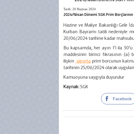
Tarih: 20 Haziran 2024
2024/Nisan Dönemi SGK Prim Borçlarının
Hazine ve Maliye Bakanlığı Gelir İd
Kurban Bayramı tatili nedeniyle m
20/06/2024 tarihine kadar mahsubund
Bu kapsamda, her ayın 1’i ila 30’u
maddesinin birinci fıkrasının (a)
ilişkin
sigorta
prim borcunun katma 
tarihinin 25/06/2024 olarak uygulan
Kamuoyuna saygıyla duyurulur
Kaynak:
SGK
Facebook