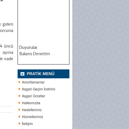
k gelen
borcuna
 4 üncü
Duyurular.
n ayına
Balans Denetim
de vade
PRATIK MENÜ
Amortismanlar
Asgari Geçim İndirimi
Asgari Ücretler
Hakkımızda
Hedeflerimiz
Hizmetlerimiz
İletişim