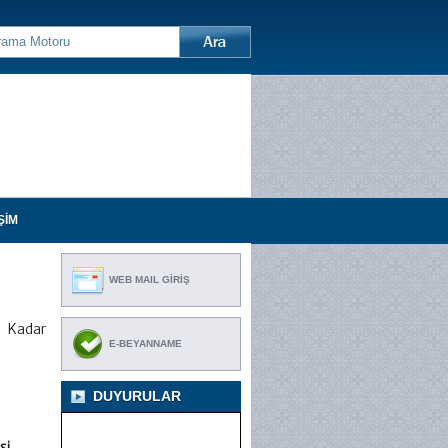
ŞİM
WEB MAIL GİRİŞ
 Kadar
E-BEYANNAME
DUYURULAR
si