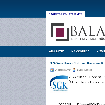
6 AĞUSTOS 2026, PERŞEMBE
ANASAYFA
HAKKIMIZDA
HİZME
2024/Nisan Dönemi SGK Prim Borçlarının KD
24 Haziran 2024
Balans Denetim
2024/Nisan Dönemi S
Ödenebilmesi Hazine ve 
2024/Nisan Dönemi SGK Prim B