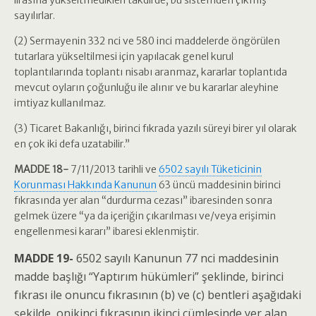
lirasına yükseltmedikleri takdirde, bu sistemden çıkmış
sayılırlar.
(2) Sermayenin 332 nci ve 580 inci maddelerde öngörülen
tutarlara yükseltilmesi için yapılacak genel kurul
toplantılarında toplantı nisabı aranmaz, kararlar toplantıda
mevcut oyların çoğunluğu ile alınır ve bu kararlar aleyhine
imtiyaz kullanılmaz.
(3) Ticaret Bakanlığı, birinci fıkrada yazılı süreyi birer yıl olarak
en çok iki defa uzatabilir.”
MADDE 18-
7/11/2013 tarihli ve
6502 sayılı Tüketicinin
Korunması Hakkında Kanunun
63 üncü maddesinin birinci
fıkrasında yer alan “durdurma cezası” ibaresinden sonra
gelmek üzere “ya da içeriğin çıkarılması ve/veya erişimin
engellenmesi kararı” ibaresi eklenmiştir.
MADDE 19-
6502 sayılı Kanunun 77 nci maddesinin
madde başlığı “Yaptırım hükümleri” şeklinde, birinci
fıkrası ile onuncu fıkrasının (b) ve (c) bentleri aşağıdaki
şekilde, onikinci fıkrasının ikinci cümlesinde yer alan