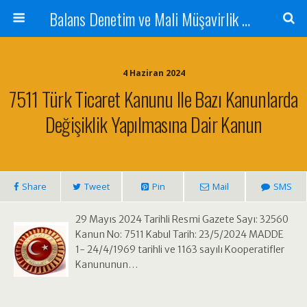
Balans Denetim ve Mali Müşavirlik Hizmetleri
4 Haziran 2024
7511 Türk Ticaret Kanunu Ile Bazı Kanunlarda
Değişiklik Yapılmasına Dair Kanun
Share
Tweet
Pin
Mail
SMS
29 Mayıs 2024 Tarihli Resmi Gazete Sayı: 32560
Kanun No: 7511 Kabul Tarih: 23/5/2024 MADDE
1- 24/4/1969 tarihli ve 1163 sayılı Kooperatifler
Kanununun…