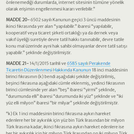
önlenemediği durumlarda, internet sitesinin tümüne yönelik
olarak erişimin engellenmesi kararı verilebilir.”
MADDE 20-
6502 sayılı Kanunun geçici 3 üncü maddesinin
ikinci fıkrasında yer alan “yapılabilir.” ibaresi “yapılabilir,
kooperatif veya ticaret şirketi ortaklığı ya da dernek veya
vakıf üyeliği suretiyle devre tatil hakkı tanınabilir, devre tatile
konu mal üzerinde ayni hak sahibi olmayanlar devre tatil satışı
yapabilir.” şeklinde değiştirilmiştir.
MADDE 21-
14/1/2015 tarihli ve
6585 sayılı Perakende
Ticaretin Düzenlenmesi Hakkında Kanunun
18 inci maddesinin
birinci fıkrasının (k) bendi aşağıdaki şekilde değiştirilmiş,
beşinci fıkrasına aşağıdaki cümle eklenmiş, yedinci fıkrasının
birinci cümlesinde yer alan “beş” ibaresi “yirmi” şeklinde,
“durumunda elli” ibaresi “durumunda iki yüz” şeklinde ve “iki
yüz elli milyon” ibaresi “bir milyar” şeklinde değiştirilmiştir.
“k) Ek 1 inci maddesinin birinci fıkrasına aykırı hareket
edenlere her bir aykırılık için yüz bin Türk lirasından bir milyon
Türk lirasına kadar; ikinci fıkrasına aykırı hareket edenlere ise
her bir aykırılık için bir milyon Türk lirasından on iki milyon Türk