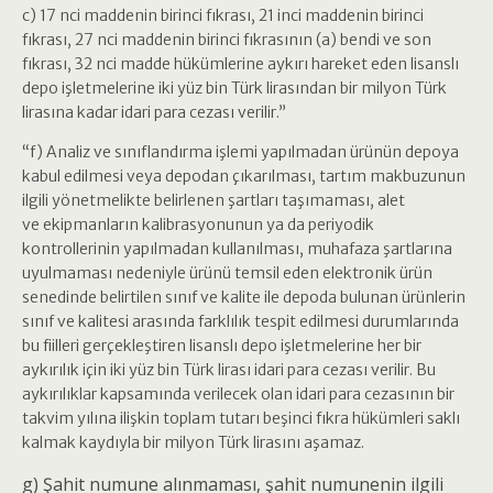
c) 17 nci maddenin birinci fıkrası, 21 inci maddenin birinci
fıkrası, 27 nci maddenin birinci fıkrasının (a) bendi ve son
fıkrası, 32 nci madde hükümlerine aykırı hareket eden lisanslı
depo işletmelerine iki yüz bin Türk lirasından bir milyon Türk
lirasına kadar idari para cezası verilir.”
“f) Analiz ve sınıflandırma işlemi yapılmadan ürünün depoya
kabul edilmesi veya depodan çıkarılması, tartım makbuzunun
ilgili yönetmelikte belirlenen şartları taşımaması, alet
ve ekipmanların kalibrasyonunun ya da periyodik
kontrollerinin yapılmadan kullanılması, muhafaza şartlarına
uyulmaması nedeniyle ürünü temsil eden elektronik ürün
senedinde belirtilen sınıf ve kalite ile depoda bulunan ürünlerin
sınıf ve kalitesi arasında farklılık tespit edilmesi durumlarında
bu fiilleri gerçekleştiren lisanslı depo işletmelerine her bir
aykırılık için iki yüz bin Türk lirası idari para cezası verilir. Bu
aykırılıklar kapsamında verilecek olan idari para cezasının bir
takvim yılına ilişkin toplam tutarı beşinci fıkra hükümleri saklı
kalmak kaydıyla bir milyon Türk lirasını aşamaz.
g) Şahit numune alınmaması, şahit numunenin ilgili