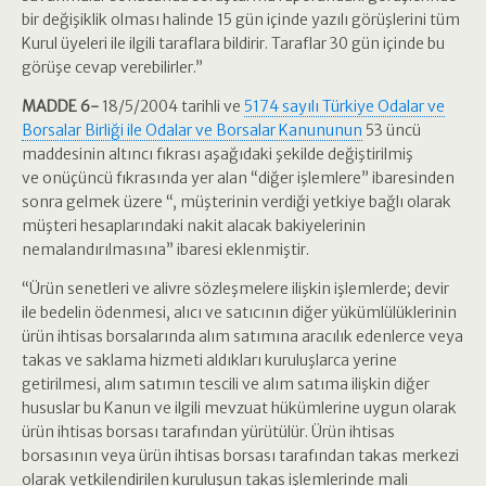
bir değişiklik olması halinde 15 gün içinde yazılı görüşlerini tüm
Kurul üyeleri ile ilgili taraflara bildirir. Taraflar 30 gün içinde bu
görüşe cevap verebilirler.”
MADDE 6-
18/5/2004 tarihli ve
5174 sayılı Türkiye Odalar ve
Borsalar Birliği ile Odalar ve Borsalar Kanununun
53 üncü
maddesinin altıncı fıkrası aşağıdaki şekilde değiştirilmiş
ve onüçüncü fıkrasında yer alan “diğer işlemlere” ibaresinden
sonra gelmek üzere “, müşterinin verdiği yetkiye bağlı olarak
müşteri hesaplarındaki nakit alacak bakiyelerinin
nemalandırılmasına” ibaresi eklenmiştir.
“Ürün senetleri ve alivre sözleşmelere ilişkin işlemlerde; devir
ile bedelin ödenmesi, alıcı ve satıcının diğer yükümlülüklerinin
ürün ihtisas borsalarında alım satımına aracılık edenlerce veya
takas ve saklama hizmeti aldıkları kuruluşlarca yerine
getirilmesi, alım satımın tescili ve alım satıma ilişkin diğer
hususlar bu Kanun ve ilgili mevzuat hükümlerine uygun olarak
ürün ihtisas borsası tarafından yürütülür. Ürün ihtisas
borsasının veya ürün ihtisas borsası tarafından takas merkezi
olarak yetkilendirilen kuruluşun takas işlemlerinde mali