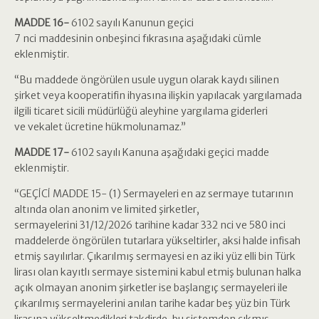
MADDE 16-
6102 sayılı Kanunun geçici
7 nci maddesinin onbeşinci fıkrasına aşağıdaki cümle
eklenmiştir.
“Bu maddede öngörülen usule uygun olarak kaydı silinen
şirket veya kooperatifin ihyasına ilişkin yapılacak yargılamada
ilgili ticaret sicili müdürlüğü aleyhine yargılama giderleri
ve vekalet ücretine hükmolunamaz.”
MADDE 17-
6102 sayılı Kanuna aşağıdaki geçici madde
eklenmiştir.
“GEÇİCİ MADDE 15- (1) Sermayeleri en az sermaye tutarının
altında olan anonim ve limited şirketler,
sermayelerini 31/12/2026 tarihine kadar 332 nci ve 580 inci
maddelerde öngörülen tutarlara yükseltirler, aksi halde infisah
etmiş sayılırlar. Çıkarılmış sermayesi en az iki yüz elli bin Türk
lirası olan kayıtlı sermaye sistemini kabul etmiş bulunan halka
açık olmayan anonim şirketler ise başlangıç sermayeleri ile
çıkarılmış sermayelerini anılan tarihe kadar beş yüz bin Türk