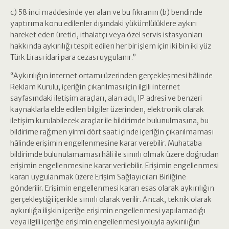
c) 58 inci maddesinde yer alan ve bu fıkranın (b) bendinde
yaptırıma konu edilenler dışındaki yükümlülüklere aykırı
hareket eden üretici, ithalatçı veya özel servis istasyonları
hakkında aykırılığı tespit edilen her bir işlem için iki bin iki yüz
Türk Lirası idari para cezası uygulanır.”
“Aykırılığın internet ortamı üzerinden gerçekleşmesi hâlinde
Reklam Kurulu; içeriğin çıkarılması için ilgili internet
sayfasındaki iletişim araçları, alan adı, IP adresi ve benzeri
kaynaklarla elde edilen bilgiler üzerinden, elektronik olarak
iletişim kurulabilecek araçlar ile bildirimde bulunulmasına, bu
bildirime rağmen yirmi dört saat içinde içeriğin çıkarılmaması
hâlinde erişimin engellenmesine karar verebilir. Muhataba
bildirimde bulunulamaması hâli ile sınırlı olmak üzere doğrudan
erişimin engellenmesine karar verilebilir. Erişimin engellenmesi
kararı uygulanmak üzere Erişim Sağlayıcıları Birliğine
gönderilir. Erişimin engellenmesi kararı esas olarak aykırılığın
gerçekleştiği içerikle sınırlı olarak verilir. Ancak, teknik olarak
aykırılığa ilişkin içeriğe erişimin engellenmesi yapılamadığı
veya ilgili içeriğe erişimin engellenmesi yoluyla aykırılığın