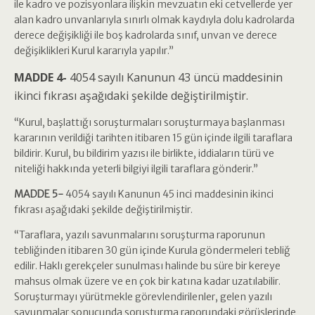
ile kadro ve pozisyonlara ilişkin mevzuatın eki cetvellerde yer
alan kadro unvanlarıyla sınırlı olmak kaydıyla dolu kadrolarda
derece değişikliği ile boş kadrolarda sınıf, unvan ve derece
değişiklikleri Kurul kararıyla yapılır.”
MADDE 4-
4054 sayılı Kanunun 43 üncü maddesinin
ikinci fıkrası aşağıdaki şekilde değiştirilmiştir.
“Kurul, başlattığı soruşturmaları soruşturmaya başlanması
kararının verildiği tarihten itibaren 15 gün içinde ilgili taraflara
bildirir. Kurul, bu bildirim yazısı ile birlikte, iddiaların türü ve
niteliği hakkında yeterli bilgiyi ilgili taraflara gönderir.”
MADDE 5-
4054 sayılı Kanunun 45 inci maddesinin ikinci
fıkrası aşağıdaki şekilde değiştirilmiştir.
“Taraflara, yazılı savunmalarını soruşturma raporunun
tebliğinden itibaren 30 gün içinde Kurula göndermeleri tebliğ
edilir. Haklı gerekçeler sunulması halinde bu süre bir kereye
mahsus olmak üzere ve en çok bir katına kadar uzatılabilir.
Soruşturmayı yürütmekle görevlendirilenler, gelen yazılı
savunmalar sonucunda soruşturma raporundaki görüşlerinde