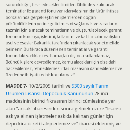
sorumluluğu, tesis edecekleri limitler dâhilinde ve alınacak
teminatlar ile garanti fonu varlıklarıyla sınırlıdır. Ürün ihtisas
borsalarında gerçekleştirilen işlemlerden doğan
yükümlülüklerin yerine getirilmesini sağlamak ve zararların
tazmini için alınacak teminatların ve oluşturulabilecek garanti
fonunun kuruluşu, işletimi, kullanımı ve katılımcılarına ilişkin
usul ve esaslar Bakanlık tarafından çıkarılacak yönetmelikle
belirlenir. Bu fıkrada düzenlenen teminatlar ve garanti
fonundaki varlıklar tevdi amaçları dışında kullanılamaz,
üçüncü kişilere devredilemez, kamu alacakları için olsa dahi
haczedilemez, rehnedilemez, iflas masasına dâhil edilemez ve
üzerlerine ihtiyati tedbir konulamaz.”
MADDE 7-
10/2/2005 tarihli ve
5300 sayılı Tarım
Ürünleri Lisanslı Depoculuk Kanununun
28 inci
maddesinin birinci fıkrasının birinci cümlesinde yer
alan “ancak” ibaresinden sonra gelmek üzere “lisansı
askıya alınan işletmeler askıda kalınan günler için
depo kira ücreti talep edemez ve” ibaresi eklenmiş ve