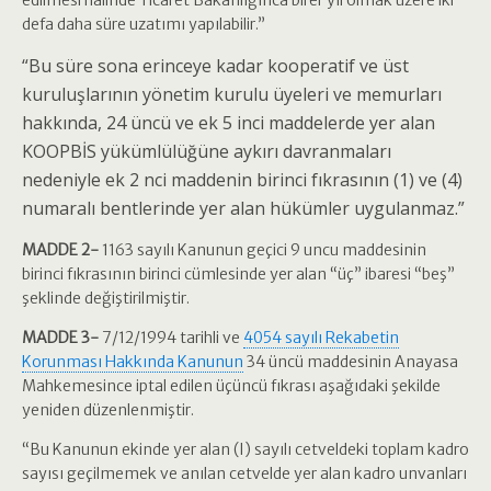
edilmesi halinde Ticaret Bakanlığınca birer yıl olmak üzere iki
defa daha süre uzatımı yapılabilir.”
“Bu süre sona erinceye kadar kooperatif ve üst
kuruluşlarının yönetim kurulu üyeleri ve memurları
hakkında, 24 üncü ve ek 5 inci maddelerde yer alan
KOOPBİS yükümlülüğüne aykırı davranmaları
nedeniyle ek 2 nci maddenin birinci fıkrasının (1) ve (4)
numaralı bentlerinde yer alan hükümler uygulanmaz.”
MADDE 2-
1163 sayılı Kanunun geçici 9 uncu maddesinin
birinci fıkrasının birinci cümlesinde yer alan “üç” ibaresi “beş”
şeklinde değiştirilmiştir.
MADDE 3-
7/12/1994 tarihli ve
4054 sayılı Rekabetin
Korunması Hakkında Kanunun
34 üncü maddesinin Anayasa
Mahkemesince iptal edilen üçüncü fıkrası aşağıdaki şekilde
yeniden düzenlenmiştir.
“Bu Kanunun ekinde yer alan (I) sayılı cetveldeki toplam kadro
sayısı geçilmemek ve anılan cetvelde yer alan kadro unvanları