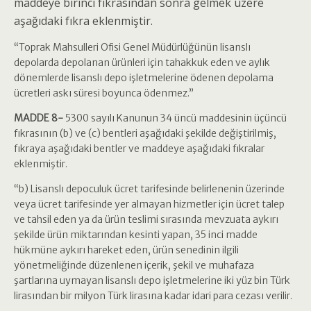
maddeye birinci fıkrasından sonra gelmek üzere
aşağıdaki fıkra eklenmiştir.
“Toprak Mahsulleri Ofisi Genel Müdürlüğünün lisanslı
depolarda depolanan ürünleri için tahakkuk eden ve aylık
dönemlerde lisanslı depo işletmelerine ödenen depolama
ücretleri askı süresi boyunca ödenmez.”
MADDE 8-
5300 sayılı Kanunun 34 üncü maddesinin üçüncü
fıkrasının (b) ve (c) bentleri aşağıdaki şekilde değiştirilmiş,
fıkraya aşağıdaki bentler ve maddeye aşağıdaki fıkralar
eklenmiştir.
“b) Lisanslı depoculuk ücret tarifesinde belirlenenin üzerinde
veya ücret tarifesinde yer almayan hizmetler için ücret talep
ve tahsil eden ya da ürün teslimi sırasında mevzuata aykırı
şekilde ürün miktarından kesinti yapan, 35 inci madde
hükmüne aykırı hareket eden, ürün senedinin ilgili
yönetmeliğinde düzenlenen içerik, şekil ve muhafaza
şartlarına uymayan lisanslı depo işletmelerine iki yüz bin Türk
lirasından bir milyon Türk lirasına kadar idari para cezası verilir.