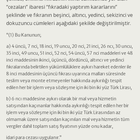
“cezaları” ibaresi “fıkradaki yaptırım kararlarını”
şeklinde ve fıkranın beşinci, altıncı, yedinci, sekizinci ve
dokuzuncu cümleleri aşağıdaki şekilde değiştirilmiştir.
“(1) Bu Kanunun;
a) 4 üncü, 7 nci, 18 inci, 19 uncu, 20 nci, 21 inci, 26 ncı, 30 uncu,
35 inci, 49 uncu, 51 inci, 52 nci, 54 üncü, 57 nci maddeleri ve 48
inci maddesinin ikinci, üçüncü, dördüncü, altıncı ve yedinci
fıkralarında belirtilen yükümlülüklere aykırı hareket edenler ile
8 inci maddesinin üçüncü fıkrası uyarınca malları süresinde
teslim veya monte etmeyenler hakkında aykırılığı tespit
edilen her bir işlem veya sözleşme için iki bin iki yüz Türk Lirası,
b) 6 ncı maddesine aykırı olarak bir mal veya hizmetin
satışından kaçınanlar hakkında aykırılığı tespit edilen her bir
işlem veya sözleşme için iki bin iki yüz Türk Lirasından az
olmamak üzere satışından kaçınılan mal veya hizmetin tüm
vergiler dahil toplam satış fiyatının yüzde onu kadar,
idari para cezası uygulanır.”