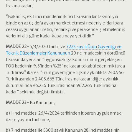
lirasına kadar,”
“Bakanlık, ek 1 inci maddenin ikinci fıkrasına bir takvim yılı
içinde en az üç defa aykırı hareket etmesi nedeniyle idari para
cezası uygulanan üretici, tedarikçi ve perakende işletmelerin iş
yerlerini altı güne kadar kapatmaya yetkilidir.”
MADDE 22-
5/3/2020 tarihli ve
7223 sayılı Ürün Güvenliği ve
Teknik Düzenlemeler Kanununun
20 nci maddesinin dördüncü
fıkrasında yer alan “uygunsuzluğa konu ürünün gerçekleşen
FOB bedelinin %5’inden %25’ine kadar tekabül eden miktarda
Türk lirası” ibaresi “ürün güvenliğine ilişkin aykırılıkta 240.566
Türk lirasından 2.405.665 Türk lirasına kadar, diğer aykırılık
durumlarında 96.226 Türk lirasından 962.265 Türk lirasına
kadar” şeklinde değiştirilmiştir.
MADDE 23-
Bu Kanunun;
a) 1 inci maddesi 26/4/2024 tarihinden itibaren uygulanmak
üzere yayımı tarihinde,
b) 7 nci maddesi ile 5300 sayılı Kanunun 28 inci maddesinin