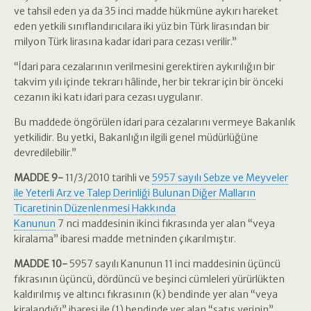
ve tahsil eden ya da 35 inci madde hükmüne aykırı hareket
eden yetkili sınıflandırıcılara iki yüz bin Türk lirasından bir
milyon Türk lirasına kadar idari para cezası verilir.”
“İdari para cezalarının verilmesini gerektiren aykırılığın bir
takvim yılı içinde tekrarı hâlinde, her bir tekrar için bir önceki
cezanın iki katı idari para cezası uygulanır.
Bu maddede öngörülen idari para cezalarını vermeye Bakanlık
yetkilidir. Bu yetki, Bakanlığın ilgili genel müdürlüğüne
devredilebilir.”
MADDE 9-
11/3/2010 tarihli ve
5957 sayılı Sebze ve Meyveler
ile Yeterli Arz ve Talep Derinliği Bulunan Diğer Malların
Ticaretinin Düzenlenmesi Hakkında
Kanunun
7 nci maddesinin ikinci fıkrasında yer alan “veya
kiralama” ibaresi madde metninden çıkarılmıştır.
MADDE 10-
5957 sayılı Kanunun 11 inci maddesinin üçüncü
fıkrasının üçüncü, dördüncü ve beşinci cümleleri yürürlükten
kaldırılmış ve altıncı fıkrasının (k) bendinde yer alan “veya
kiralandığı” ibaresi ile (1) bendinde yer alan “satış yerinin”