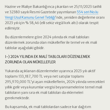
Hazine ve Maliye Bakanlığınca çıkarılan ve 25/11/2023 tarihli
ve 32380 sayılı Resmi Gazetede yayımlanan
554 seri No.lu
Vergi Usul Kanunu Genel Tebliği
’nde, yeniden değerleme oranı
2023 yılı için % 58,46 (elli sekiz virgül kırk altı) olarak tespit
edilmiştir.
Bu düzenlemelere göre 2024 yılında ek mali tabloları
düzenlemek zorunda olan mükellefler ile temel ve ek mali
tablolar aşağıdaki gibidir.
I-) 2024 YILINDA EK MALİ TABLOLARI DÜZENLEMEK
ZORUNDA OLAN MÜKELLEFLER
Yukarıda açıklanan düzenlemeler uyarınca 2023 yılı aktif
toplamı 133,187,700 TL veya net satışlar toplamı
295,970,000 TL’yi aşan mükelleflerin, 2024 yılında verecekleri
yıllık gelir veya kurumlar vergisi beyannamelerine temel mali
tabloların yanı sıra ek mali tabloları da eklemeleri
gerekmektedir.
Bu kapsamda, ek mali tablolardan sadece kar dağıtım