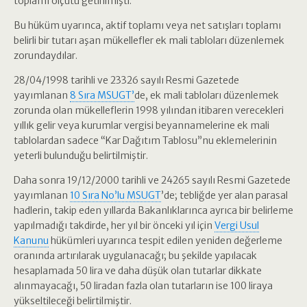
toplamı ölçütü getirilmişti.
Bu hüküm uyarınca, aktif toplamı veya net satışları toplamı
belirli bir tutarı aşan mükellefler ek mali tabloları düzenlemek
zorundaydılar.
28/04/1998 tarihli ve 23326 sayılı Resmi Gazetede
yayımlanan
8 Sıra MSUGT’
de, ek mali tabloları düzenlemek
zorunda olan mükelleflerin 1998 yılından itibaren verecekleri
yıllık gelir veya kurumlar vergisi beyannamelerine ek mali
tablolardan sadece “Kar Dağıtım Tablosu”nu eklemelerinin
yeterli bulunduğu belirtilmiştir.
Daha sonra 19/12/2000 tarihli ve 24265 sayılı Resmi Gazetede
yayımlanan
10 Sıra No’lu MSUGT
’de; tebliğde yer alan parasal
hadlerin, takip eden yıllarda Bakanlıklarınca ayrıca bir belirleme
yapılmadığı takdirde, her yıl bir önceki yıl için
Vergi Usul
Kanunu
hükümleri uyarınca tespit edilen yeniden değerleme
oranında artırılarak uygulanacağı; bu şekilde yapılacak
hesaplamada 50 lira ve daha düşük olan tutarlar dikkate
alınmayacağı, 50 liradan fazla olan tutarların ise 100 liraya
yükseltileceği belirtilmiştir.