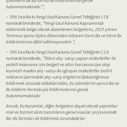
işlemlerin de Ba formu ile bildirilmesine gerek
bulunmamaktadır.”
,
– 396 Sıra No.lu Vergi Usul Kanunu Genel Tebliğinin 1.1.8
numaralı bendinde,
“Vergi Usul Kanunu kapsamında
elektronik belge olarak düzenlenen belgelerin, 2021 yılının
Temmuz ayına ilişkin dönemden itibaren Form Ba ve Form Bs
bildirimlerine dâhil edilmeyecektir.”
,
– 396 Sıra No.lu Vergi Usul Kanunu Genel Tebliğinin 1.2.6
numaralı bendinde,
“Döviz alış-satışı yapan mükellefler ile
yetkili müessese izin belgeli ve altın borsasına üye olup
kıymetli maden alış-satışı ile uğraşan mükellefler belirli
miktarın üzerindeki alış-satış bilgilerini Bakanlığımıza
bildirmek zorunda olduklarından, bu işlemlerini ayrıca Ba ve
Bs bildirim formlarıyla bildirmelerine gerek
bulunmamaktadır.
Ancak, bu kurumlar, diğer belgelere dayalı olarak yaptıkları
mal ve hizmet alım/satımlarını genel esaslar çerçevesinde
Ba-Bs formları ile bildirmek zorundadırlar.