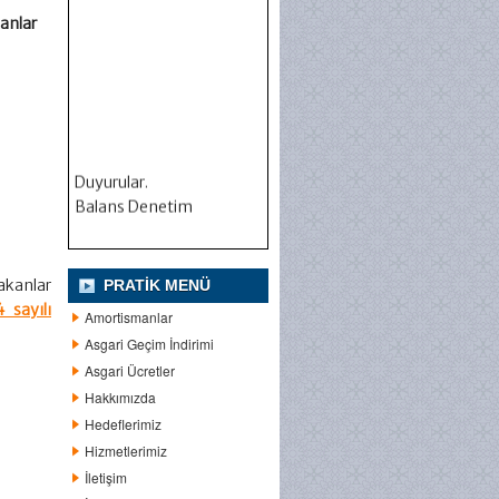
anlar
Duyurular.
Balans Denetim
akanlar
PRATIK MENÜ
 sayılı
Amortismanlar
Asgari Geçim İndirimi
Asgari Ücretler
Hakkımızda
Hedeflerimiz
Hizmetlerimiz
İletişim