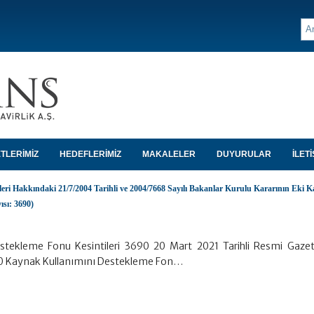
TLERİMİZ
HEDEFLERİMİZ
MAKALELER
DUYURULAR
İLETİ
eri Hakkındaki 21/7/2004 Tarihli ve 2004/7668 Sayılı Bakanlar Kurulu Kararının Eki K
ısı: 3690)
stekleme Fonu Kesintileri 3690 20 Mart 2021 Tarihli Resmi Gazet
690 Kaynak Kullanımını Destekleme Fon…