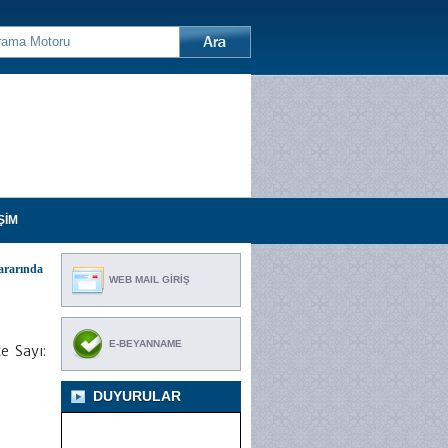
ŞİM
ararında
WEB MAIL GİRİŞ
E-BEYANNAME
e Sayı:
DUYURULAR