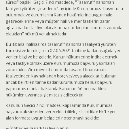
süreci” başlıklı Geçici 7 nci maddede, “Tasarruf finansman
faaliyeti yürüten şirketlerin 1 ay içinde Kurumumuza başvuruda
bulunmak ve durumlarını Kanun hükümlerine uygun hale
getireceklerine veya müşteri hak ve menfaatlerini zarar
uğratmadan tasfiye olacaklarına dair bir plan sunmak zorunda
oldukları” hükmü yer almaktadır.
Bu itibarla, hâlihazırda tasarruf finansman faaliyeti yürüten
tüm kişi ve kuruluşların 07.04.2021 tarihine kadar aşağıda yer
verilen bilgi ve belgelerle, Kanun hükümlerine intibak etmek
veya tasfiye olmak üzere Kurumumuza başvuru yapmaları
zorunludur. Zira mevcut durumda tasarruf finansman
faaliyetinden kaynaklanan borç ve/veya alacakları bulunan
ancak belirtilen tarihe kadar Kurumumuza henüz başvuru
yapmamış olanlar hakkında Kanunun 46 ncı maddesi
hükümleri uyarınca işlem tesis edilecektir.
Kanunun Geçici 7 nci maddesi kapsamında Kurumumuza
başvuracak şirketler, verecekleri dilekçe ile birlikte Ek’te yer
alan formata uygun belgeleri noter onaylı şekilde;
– İntibak veya iradi tasfiye planını,