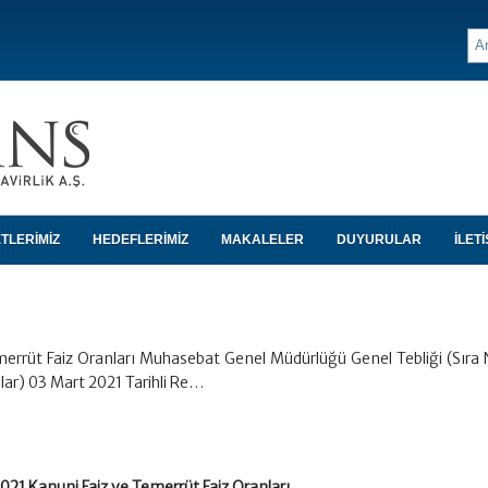
TLERİMİZ
HEDEFLERİMİZ
MAKALELER
DUYURULAR
İLETİ
errüt Faiz Oranları Muhasebat Genel Müdürlüğü Genel Tebliği (Sıra 
nlar) 03 Mart 2021 Tarihli Re…
021 Kanuni Faiz ve Temerrüt Faiz Oranları