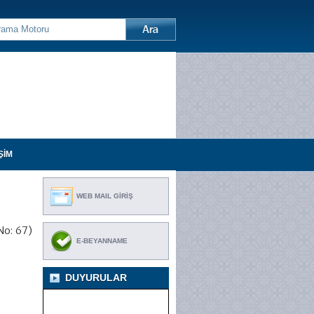
ŞİM
WEB MAIL GİRİŞ
No: 67)
E-BEYANNAME
DUYURULAR