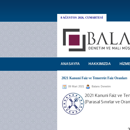
8 AĞUSTOS 2026, CUMARTESI
ANASAYFA
HAKKIMIZDA
HİZME
2021 Kanuni Faiz ve Temerrüt Faiz Oranları
09 Mart 2021
Balans Denetim
2021 Kanuni Faiz ve Tem
(Parasal Sınırlar ve Ora
2