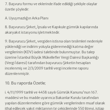
7. Başvuru formu ve eklerinde ifade edildiği şekliyle olaylar
özetle şöyledir:
A. Uyuşmazlığın Arka Planı
8. Başvurucu Şirket, İpsala ve Kapıkule gümrük kapılarında
akaryakıt istasyonu işletmektedir.
9. Başvurucu Şirket, vergiden istisna olan teslimleri nedeniyle
yüklendiği ve indirim yoluyla gideremediği katma değer
vergilerinin (KDV) iadesi talebinde bulunmuştur. Bu talep
üzerine İstanbul Büyük Mükellefler Vergi Dairesi Başkanlığı
(Vergi İdaresi) tarafından başvurucu Şirketin hesaplan
incelenmiş ve 2/3/2009 tarihli vergi inceleme raporu
düzenlenmiştir.
10. Bu raporda Özetle;
i. 4/11/1999 tarihli ve 4458 sayılı Gümrük Kanunu’nun 167.
maddesi ve bu madde uyarınca Bakanlar Kurulu tarafından
yapılan düzenlemelere göre gümrük vergilerinden muaf olarak
ithal edilecek yakıt miktannın tır çekicilerinde 550 litreyi, istiap