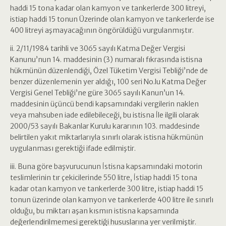
haddi 15 tona kadar olan kamyon ve tankerlerde 300 litreyi,
istiap haddi 15 tonun Üzerinde olan kamyon ve tankerlerde ise
400 litreyi aşmayacağının öngörüldüğü vurgulanmıştır.
ii. 2/11/1984 tarihli ve 3065 sayılı Katma Değer Vergisi
Kanunu’nun 14. maddesinin (3) numaralı fıkrasında istisna
hükmünün düzenlendiği, Özel Tüketim Vergisi Tebliği’nde de
benzer düzenlemenin yer aldığı, 100 seri No.lu Katma Değer
Vergisi Genel Tebliği’ne güre 3065 sayılı Kanun’un 14.
maddesinin üçüncü bendi kapsamındaki vergilerin naklen
veya mahsuben iade edilebileceği, bu istisna İle ilgili olarak
2000/53 sayılı Bakanlar Kurulu kararının 103. maddesinde
belirtilen yakıt miktarlarıyla sınırlı olarak istisna hükmünün
uygulanması gerektiği ifade edilmiştir.
iii. Buna göre başvurucunun İstisna kapsamındaki motorin
teslimlerinin tır çekicilerinde 550 litre, İstiap haddi 15 tona
kadar otan kamyon ve tankerlerde 300 litre, istiap haddi 15
tonun üzerinde olan kamyon ve tankerlerde 400 litre ile sınırlı
olduğu, bu miktarı aşan kısmın istisna kapsamında
değerlendirilmemesi gerektiği hususlarına yer verilmiştir.