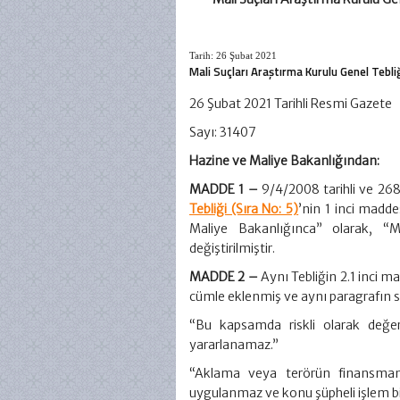
Tarih: 26 Şubat 2021
Mali Suçları Araştırma Kurulu Genel Tebliğ
26 Şubat 2021 Tarihli Resmi Gazete
Sayı: 31407
Hazine ve Maliye Bakanlığından:
MADDE 1 –
9/4/2008 tarihli ve 26
Tebliği (Sıra No: 5)
’nin 1 inci madde
Maliye Bakanlığınca” olarak, “M
değiştirilmiştir.
MADDE 2 –
Aynı Tebliğin 2.1 inci m
cümle eklenmiş ve aynı paragrafın so
“Bu kapsamda riskli olarak değerl
yararlanamaz.”
“Aklama veya terörün finansmanı 
uygulanmaz ve konu şüpheli işlem bild