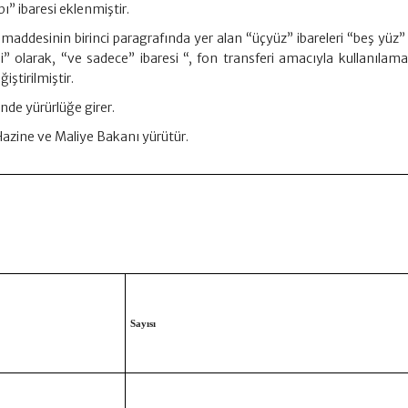
ı” ibaresi eklenmiştir.
i maddesinin birinci paragrafında yer alan “üçyüz” ibareleri “beş yüz”
 elli” olarak, “ve sadece” ibaresi “, fon transferi amacıyla kullanıla
iştirilmiştir.
nde yürürlüğe girer.
Hazine ve Maliye Bakanı yürütür.
Sayısı