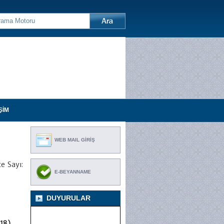
ŞİM
WEB MAIL GİRİŞ
e Sayı:
E-BEYANNAME
DUYURULAR
 18)