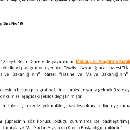
i (Sıra No: 18)
842 sayılı Resmî Gazete’de yayımlanan
Mali Suçları Araştırma Kurul
sinin ikinci paragrafında yer alan “Maliye Bakanlığınca” ibaresi “Ha
aliye Bakanlığı’nın” ibaresi “Hazine ve Maliye Bakanlığının”
addesinin beşinci paragrafına birinci cümleden sonra gelmek üzere aş
n cümlesi aşağıdaki şekilde değiştirilmiştir.
endirilen işlemlerde yükümlüler, basitleştirilmiş tedbir uygulam
şüphesinin söz konusu olduğu durumlarda ise basitleştirilmiş
irimi olarak Mali Suçları Araştırma Kurulu Başkanlığına bildirilir.”