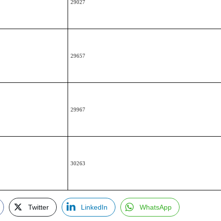
29027
29657
29967
30263
Twitter
LinkedIn
WhatsApp