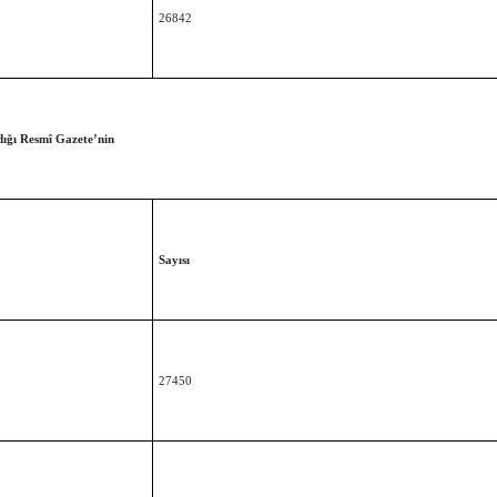
26842
dığı Resmî Gazete’nin
Sayısı
27450