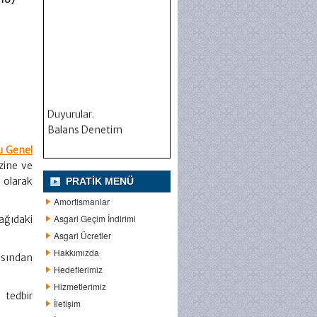
Duyurular.
Balans Denetim
u Genel
zine ve
 olarak
PRATIK MENÜ
Amortismanlar
Asgari Geçim İndirimi
ağıdaki
Asgari Ücretler
Hakkımızda
asından
Hedeflerimiz
Hizmetlerimiz
 tedbir
İletişim