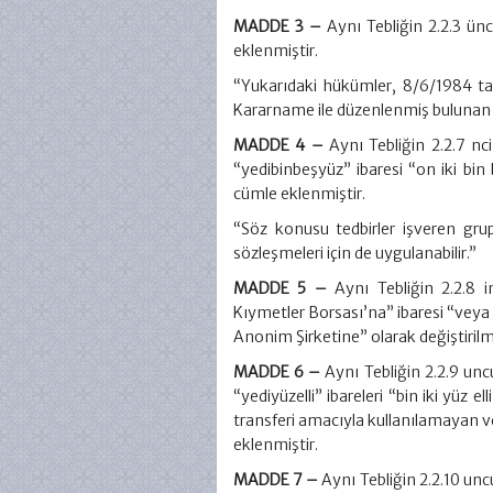
MADDE 3 –
Aynı Tebliğin 2.2.3 ün
eklenmiştir.
“Yukarıdaki hükümler, 8/6/1984 ta
Kararname ile düzenlenmiş bulunan ka
MADDE 4 –
Aynı Tebliğin 2.2.7 nci
“yedibinbeşyüz” ibaresi “on iki bi
cümle eklenmiştir.
“Söz konusu tedbirler işveren grup
sözleşmeleri için de uygulanabilir.”
MADDE 5 –
Aynı Tebliğin 2.2.8 in
Kıymetler Borsası’na” ibaresi “veya 
Anonim Şirketine” olarak değiştirilmi
MADDE 6 –
Aynı Tebliğin 2.2.9 unc
“yediyüzelli” ibareleri “bin iki yüz
transferi amacıyla kullanılamayan v
eklenmiştir.
MADDE 7 –
Aynı Tebliğin 2.2.10 un