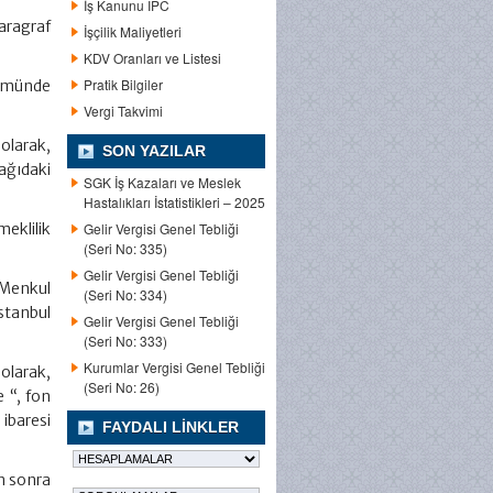
İş Kanunu IPC
aragraf
İşçilik Maliyetleri
KDV Oranları ve Listesi
Pratik Bilgiler
ükmünde
Vergi Takvimi
olarak,
SON YAZILAR
ağıdaki
SGK İş Kazaları ve Meslek
Hastalıkları İstatistikleri – 2025
eklilik
Gelir Vergisi Genel Tebliği
(Seri No: 335)
Gelir Vergisi Genel Tebliği
 Menkul
(Seri No: 334)
İstanbul
Gelir Vergisi Genel Tebliği
(Seri No: 333)
Kurumlar Vergisi Genel Tebliği
olarak,
(Seri No: 26)
e “, fon
ibaresi
FAYDALI LINKLER
en sonra