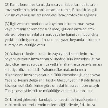
(2) Kamu kurum ve kuruluşlarınca veri tabanlarında tutulan
imza verilerinin elektronik ortamda temini Bakanlık ile ilgili
kurum veya kuruluş arasında yapılacak protokolle sağlanır.
(3) İlgili veri tabanında imza kaydının bulunmaması veya
kaydın temin edilememesi halinde, ilgililerin imzaları, fiziki
olarak notere onaylattırılmak veya herhangi bir müdürlükte
yetkilendirilmiş personel huzurunda yazılı beyanda bulunmak
suretiyle müdürlüğe verilir.
(4) Yabancı ülkede bulunan imzaya yetkili kimselerin imza
beyanı, bunların imzalarının o ülkedeki Türk konsolosluğu ya
da o ülke mevzuatı uyarınca yetkili makamlarca onaylanması
suretiyle düzenlenebilir. Yabancı ülke makamlarınca
düzenlenen imza beyanlarının, Türk konsolosluğundan veya
Yabancı Resmi Belgelerin Tasdiki Mecburiyetinin Kaldırılması
Sözleşmesi hükümlerine göre onaylatılması ve noter onaylı
Türkçe çevirisi ile birlikte müdürlüğe verilmesi zorunludur.
(5) Limited şirketlerin kuruluşunun tescilinde imza kaydının
elektronik ortamda temin edilemediği hallerde, fiziki imza