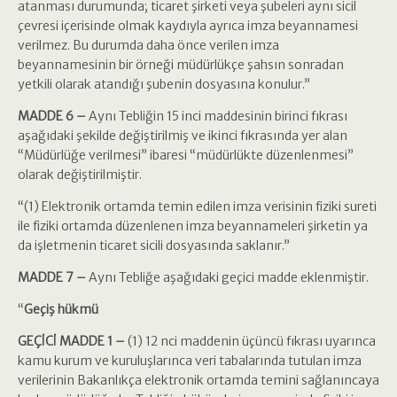
atanması durumunda; ticaret şirketi veya şubeleri aynı sicil
çevresi içerisinde olmak kaydıyla ayrıca imza beyannamesi
verilmez. Bu durumda daha önce verilen imza
beyannamesinin bir örneği müdürlükçe şahsın sonradan
yetkili olarak atandığı şubenin dosyasına konulur.”
MADDE 6 –
Aynı Tebliğin 15 inci maddesinin birinci fıkrası
aşağıdaki şekilde değiştirilmiş ve ikinci fıkrasında yer alan
“Müdürlüğe verilmesi” ibaresi “müdürlükte düzenlenmesi”
olarak değiştirilmiştir.
“(1) Elektronik ortamda temin edilen imza verisinin fiziki sureti
ile fiziki ortamda düzenlenen imza beyannameleri şirketin ya
da işletmenin ticaret sicili dosyasında saklanır.”
MADDE 7 –
Aynı Tebliğe aşağıdaki geçici madde eklenmiştir.
“
Geçiş hükmü
GEÇİCİ MADDE 1 –
(1) 12 nci maddenin üçüncü fıkrası uyarınca
kamu kurum ve kuruluşlarınca veri tabalarında tutulan imza
verilerinin Bakanlıkça elektronik ortamda temini sağlanıncaya