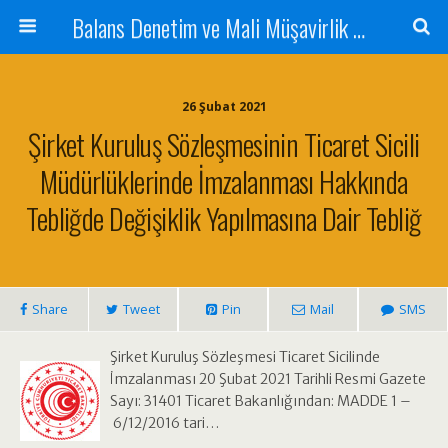
Balans Denetim ve Mali Müşavirlik Hizmetleri
26 Şubat 2021
Şirket Kuruluş Sözleşmesinin Ticaret Sicili
Müdürlüklerinde İmzalanması Hakkında
Tebliğde Değişiklik Yapılmasına Dair Tebliğ
Share
Tweet
Pin
Mail
SMS
Şirket Kuruluş Sözleşmesi Ticaret Sicilinde
İmzalanması 20 Şubat 2021 Tarihli Resmi Gazete
Sayı: 31401 Ticaret Bakanlığından: MADDE 1 –
6/12/2016 tari…