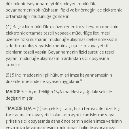
düzenlenir. Beyannameyi düzenleyen müdürlük,
beyannamenin bir nüshasını fiziki ve bir örneğini de elektronik
ortamda ilgili müdürlüğe gönderir.
(4) Başka bir müdürlükte düzenlenen imza beyannamesinin
elektronik ortamda tescili yapacak müdürlüğe iletilmesi
üzerine fiziki nüshanın müdürlüğe ulaşması beklenmeksizin
şirketin kuruluş veya işletmenin açılışı ile imzaya yetkili
olanların tescili yapılır. Beyannamenin fiziki sureti de tescili
yapan müdürlüğe ulaşmasının ardından sicil dosyasına
konulur.
(5) 5 inci maddenin ilgili hükümleri imza beyannamesinin
düzenlenmesinde de kıyasen uygulanır.”
MADDE 5 –
Aynı Tebliğin 13/A maddesi aşağıdaki şekilde
değiştirilmiştir.
“
MADDE 13/A –
(1) Gerçek kişi tacir, ticari temsilci ile tüzel kişi
tacir adına imzaya yetkili olanların aynı ticari işletme veya
şirketin sicil dosyasında daha önce temin edilen imza verisinin
veya imza beyannamesinin bulunması halinde ayrıca imza