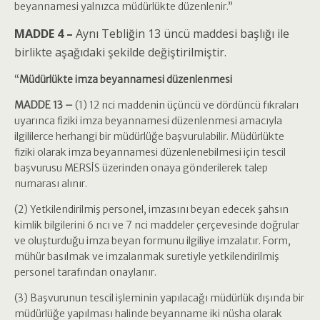
beyannamesi yalnızca müdürlükte düzenlenir.”
MADDE 4 –
Aynı Tebliğin 13 üncü maddesi başlığı ile
birlikte aşağıdaki şekilde değiştirilmiştir.
“
Müdürlükte imza beyannamesi düzenlenmesi
MADDE 13 –
(1) 12 nci maddenin üçüncü ve dördüncü fıkraları
uyarınca fiziki imza beyannamesi düzenlenmesi amacıyla
ilgililerce herhangi bir müdürlüğe başvurulabilir. Müdürlükte
fiziki olarak imza beyannamesi düzenlenebilmesi için tescil
başvurusu MERSİS üzerinden onaya gönderilerek talep
numarası alınır.
(2) Yetkilendirilmiş personel, imzasını beyan edecek şahsın
kimlik bilgilerini 6 ncı ve 7 nci maddeler çerçevesinde doğrular
ve oluşturduğu imza beyan formunu ilgiliye imzalatır. Form,
mühür basılmak ve imzalanmak suretiyle yetkilendirilmiş
personel tarafından onaylanır.
(3) Başvurunun tescil işleminin yapılacağı müdürlük dışında bir
müdürlüğe yapılması halinde beyanname iki nüsha olarak