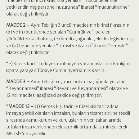
maddesinin birinci fıkrasında yer alan “müdürlüklerinde
yetkilendirilmiş personel huzurunda” ibaresi “müdürlüklerine”
olarak değiştirilmiştir.
MADDE 2 –
Aynı Tebliğin 3 üncü maddesinin birinci fıkrasının
(b) ve (h) bentlerinde yer alan “Gümrük ve” ibareleri
yürürlükten kaldırılmış, (e) bendi aşağıdaki şekilde değiştirilmiş
ve (o) bendinde yer alan “temsil ve ilzama” ibaresi “temsile”
olarak değiştirilmiştir.
“e) Kimlik kartı: Türkiye Cumhuriyeti vatandaşlarının kimliğini
ispata yarayan Türkiye Cumhuriyeti kimlik kartını,”
MADDE 3 –
Aynı Tebliğin üçüncü bölüm başlığında yer alan
“Beyannamesi” ibaresi “Beyanı ve Beyannamesi” olarak ve
12 nci maddesi aşağıdaki şekilde değiştirilmiştir.
“
MADDE 12 –
(1) Gerçek kişi tacir ile tüzel kişi tacir adına
imzaya yetkili olanların imzaları, bunların ticaret siciline tescili
sırasında kamu kurum ve kuruluşlarının veri tabanlarında
tutulan imza verilerinden elektronik ortamda temin edilerek
MERSİS’e kaydedilir.