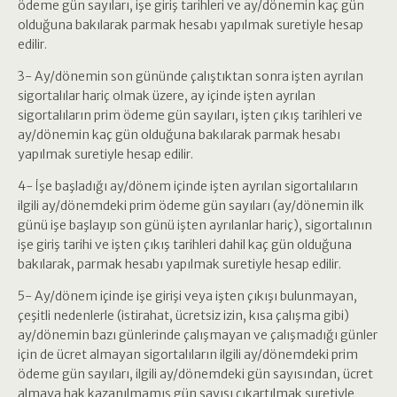
ödeme gün sayıları, işe giriş tarihleri ve ay/dönemin kaç gün
olduğuna bakılarak parmak hesabı yapılmak suretiyle hesap
edilir.
3- Ay/dönemin son gününde çalıştıktan sonra işten ayrılan
sigortalılar hariç olmak üzere, ay içinde işten ayrılan
sigortalıların prim ödeme gün sayıları, işten çıkış tarihleri ve
ay/dönemin kaç gün olduğuna bakılarak parmak hesabı
yapılmak suretiyle hesap edilir.
4- İşe başladığı ay/dönem içinde işten ayrılan sigortalıların
ilgili ay/dönemdeki prim ödeme gün sayıları (ay/dönemin ilk
günü işe başlayıp son günü işten ayrılanlar hariç), sigortalının
işe giriş tarihi ve işten çıkış tarihleri dahil kaç gün olduğuna
bakılarak, parmak hesabı yapılmak suretiyle hesap edilir.
5- Ay/dönem içinde işe girişi veya işten çıkışı bulunmayan,
çeşitli nedenlerle (istirahat, ücretsiz izin, kısa çalışma gibi)
ay/dönemin bazı günlerinde çalışmayan ve çalışmadığı günler
için de ücret almayan sigortalıların ilgili ay/dönemdeki prim
ödeme gün sayıları, ilgili ay/dönemdeki gün sayısından, ücret
almaya hak kazanılmamış gün sayısı çıkartılmak suretiyle