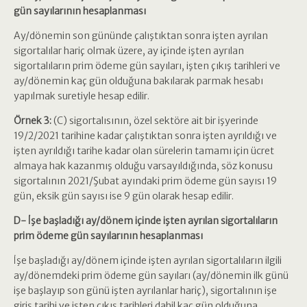
gün sayılarının hesaplanması
Ay/dönemin son gününde çalıştıktan sonra işten ayrılan
sigortalılar hariç olmak üzere, ay içinde işten ayrılan
sigortalıların prim ödeme gün sayıları, işten çıkış tarihleri ve
ay/dönemin kaç gün olduğuna bakılarak parmak hesabı
yapılmak suretiyle hesap edilir.
Örnek 3:
(C) sigortalısının, özel sektöre ait bir işyerinde
19/2/2021 tarihine kadar çalıştıktan sonra işten ayrıldığı ve
işten ayrıldığı tarihe kadar olan sürelerin tamamı için ücret
almaya hak kazanmış olduğu varsayıldığında, söz konusu
sigortalının 2021/Şubat ayındaki prim ödeme gün sayısı 19
gün, eksik gün sayısı ise 9 gün olarak hesap edilir.
D- İşe başladığı ay/dönem içinde işten ayrılan sigortalıların
prim ödeme gün sayılarının hesaplanması
İşe başladığı ay/dönem içinde işten ayrılan sigortalıların ilgili
ay/dönemdeki prim ödeme gün sayıları (ay/dönemin ilk günü
işe başlayıp son günü işten ayrılanlar hariç), sigortalının işe
giriş tarihi ve işten çıkış tarihleri dahil kaç gün olduğuna