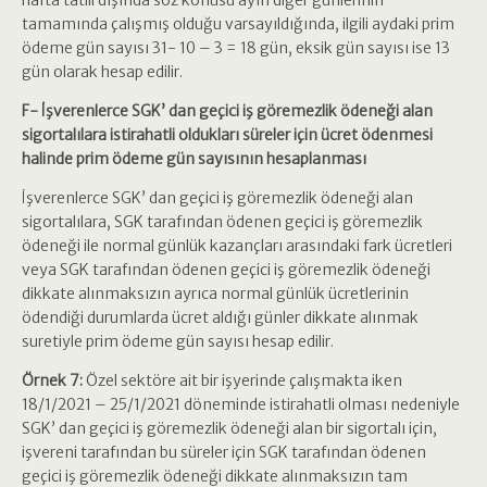
hafta tatili dışında söz konusu ayın diğer günlerinin
tamamında çalışmış olduğu varsayıldığında, ilgili aydaki prim
ödeme gün sayısı 31- 10 – 3 = 18 gün, eksik gün sayısı ise 13
gün olarak hesap edilir.
F- İşverenlerce SGK’ dan geçici iş göremezlik ödeneği alan
sigortalılara istirahatli oldukları süreler için ücret ödenmesi
halinde prim ödeme gün sayısının hesaplanması
İşverenlerce SGK’ dan geçici iş göremezlik ödeneği alan
sigortalılara, SGK tarafından ödenen geçici iş göremezlik
ödeneği ile normal günlük kazançları arasındaki fark ücretleri
veya SGK tarafından ödenen geçici iş göremezlik ödeneği
dikkate alınmaksızın ayrıca normal günlük ücretlerinin
ödendiği durumlarda ücret aldığı günler dikkate alınmak
suretiyle prim ödeme gün sayısı hesap edilir.
Örnek 7:
Özel sektöre ait bir işyerinde çalışmakta iken
18/1/2021 – 25/1/2021 döneminde istirahatli olması nedeniyle
SGK’ dan geçici iş göremezlik ödeneği alan bir sigortalı için,
işvereni tarafından bu süreler için SGK tarafından ödenen
geçici iş göremezlik ödeneği dikkate alınmaksızın tam