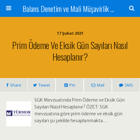
Balans Denetim ve Mali Müşavirlik Hizmetleri
17 Şubat 2021
Prim Ödeme Ve Eksik Gün Sayıları Nasıl
Hesaplanır?
Share
Tweet
Pin
Mail
SMS
SGK Mevzuatında Prim Ödeme ve Eksik Gün
Sayıları Nasıl Hesaplanır? ÖZET: SGK
mevzuatına göre prim ödeme ve eksik gün
sayıları şu şekilde hesaplanmakta…