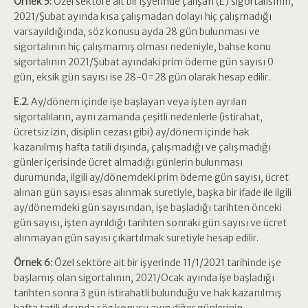
Örnek 5:
Özel sektöre ait bir işyerinde çalışan (E) sigortalısının,
2021/Şubat ayında kısa çalışmadan dolayı hiç çalışmadığı
varsayıldığında, söz konusu ayda 28 gün bulunması ve
sigortalının hiç çalışmamış olması nedeniyle, bahse konu
sigortalının 2021/Şubat ayındaki prim ödeme gün sayısı 0
gün, eksik gün sayısı ise 28-0=28 gün olarak hesap edilir.
E.2.
Ay/dönem içinde işe başlayan veya işten ayrılan
sigortalıların, aynı zamanda çeşitli nedenlerle (istirahat,
ücretsiz izin, disiplin cezası gibi) ay/dönem içinde hak
kazanılmış hafta tatili dışında, çalışmadığı ve çalışmadığı
günler içerisinde ücret almadığı günlerin bulunması
durumunda, ilgili ay/dönemdeki prim ödeme gün sayısı, ücret
alınan gün sayısı esas alınmak suretiyle, başka bir ifade ile ilgili
ay/dönemdeki gün sayısından, işe başladığı tarihten önceki
gün sayısı, işten ayrıldığı tarihten sonraki gün sayısı ve ücret
alınmayan gün sayısı çıkartılmak suretiyle hesap edilir.
Örnek 6:
Özel sektöre ait bir işyerinde 11/1/2021 tarihinde işe
başlamış olan sigortalının, 2021/Ocak ayında işe başladığı
tarihten sonra 3 gün istirahatli bulunduğu ve hak kazanılmış