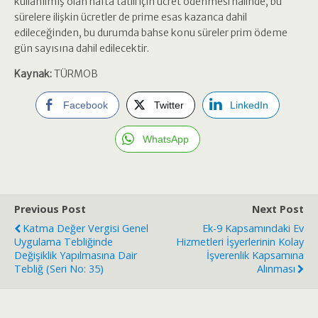
kullanılmış olan hafta tatili için ücret ödenmesi halinde, bu
sürelere ilişkin ücretler de prime esas kazanca dahil
edileceğinden, bu durumda bahse konu süreler prim ödeme
gün sayısına dahil edilecektir.
Kaynak:
TÜRMOB
Facebook
Twitter
LinkedIn
WhatsApp
Previous Post
Next Post
Katma Değer Vergisi Genel
Ek-9 Kapsamındaki Ev
Uygulama Tebliğinde
Hizmetleri İşyerlerinin Kolay
Değişiklik Yapılmasına Dair
İşverenlik Kapsamına
Tebliğ (Seri No: 35)
Alınması