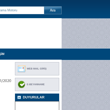
ŞİM
WEB MAIL GİRİŞ
11/2020
E-BEYANNAME
DUYURULAR