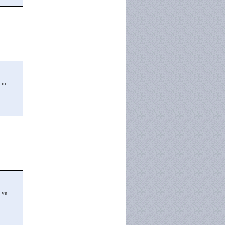
tim
 ve